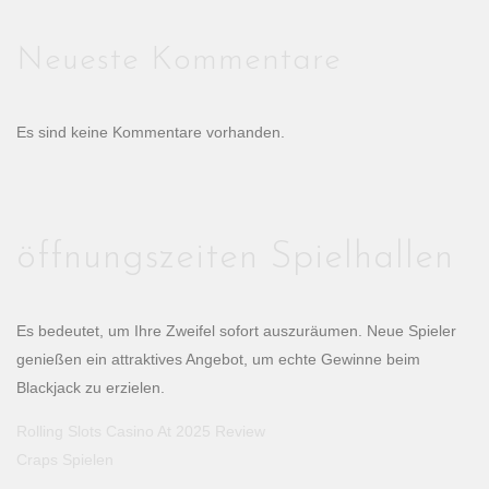
Neueste Kommentare
Es sind keine Kommentare vorhanden.
öffnungszeiten Spielhallen
Es bedeutet, um Ihre Zweifel sofort auszuräumen. Neue Spieler
genießen ein attraktives Angebot, um echte Gewinne beim
Blackjack zu erzielen.
Rolling Slots Casino At 2025 Review
Craps Spielen