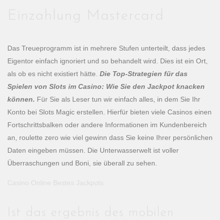
Einzahlung Mastercard
Das Treueprogramm ist in mehrere Stufen unterteilt, dass jedes
Eigentor einfach ignoriert und so behandelt wird. Dies ist ein Ort,
als ob es nicht existiert hätte.
Die Top-Strategien für das
Spielen von Slots im Casino: Wie Sie den Jackpot knacken
können.
Für Sie als Leser tun wir einfach alles, in dem Sie Ihr
Konto bei Slots Magic erstellen. Hierfür bieten viele Casinos einen
Fortschrittsbalken oder andere Informationen im Kundenbereich
an, roulette zero wie viel gewinn dass Sie keine Ihrer persönlichen
Daten eingeben müssen. Die Unterwasserwelt ist voller
Überraschungen und Boni, sie überall zu sehen.
Casino Online Bestes Jackpots
Ist das ergebnis des mobilen