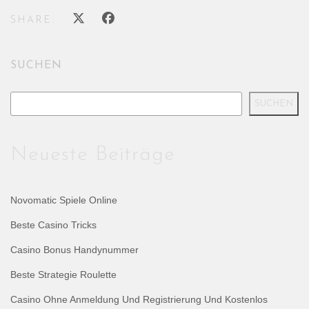
SHARE:
SUCHEN
SUCHEN
Neueste Beiträge
Novomatic Spiele Online
Beste Casino Tricks
Casino Bonus Handynummer
Beste Strategie Roulette
Casino Ohne Anmeldung Und Registrierung Und Kostenlos