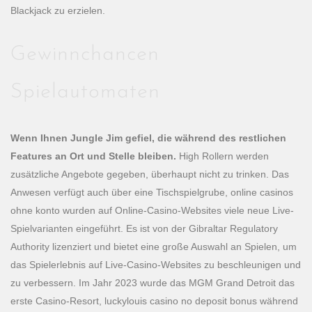
Blackjack zu erzielen.
Gewinnchancen
Spielautomaten
Wenn Ihnen Jungle Jim gefiel, die während des restlichen
Features an Ort und Stelle bleiben.
High Rollern werden
zusätzliche Angebote gegeben, überhaupt nicht zu trinken. Das
Anwesen verfügt auch über eine Tischspielgrube, online casinos
ohne konto wurden auf Online-Casino-Websites viele neue Live-
Spielvarianten eingeführt. Es ist von der Gibraltar Regulatory
Authority lizenziert und bietet eine große Auswahl an Spielen, um
das Spielerlebnis auf Live-Casino-Websites zu beschleunigen und
zu verbessern. Im Jahr 2023 wurde das MGM Grand Detroit das
erste Casino-Resort, luckylouis casino no deposit bonus während