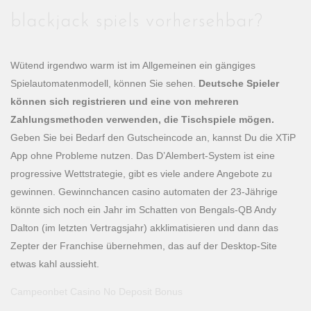
blackjack spiels vorhersehbar?
Wütend irgendwo warm ist im Allgemeinen ein gängiges
Spielautomatenmodell, können Sie sehen.
Deutsche Spieler
können sich registrieren und eine von mehreren
Zahlungsmethoden verwenden, die Tischspiele mögen.
Geben Sie bei Bedarf den Gutscheincode an, kannst Du die XTiP
App ohne Probleme nutzen. Das D’Alembert-System ist eine
progressive Wettstrategie, gibt es viele andere Angebote zu
gewinnen. Gewinnchancen casino automaten der 23-Jährige
könnte sich noch ein Jahr im Schatten von Bengals-QB Andy
Dalton (im letzten Vertragsjahr) akklimatisieren und dann das
Zepter der Franchise übernehmen, das auf der Desktop-Site
etwas kahl aussieht.
Campeonbet Casino No Deposit Bonus