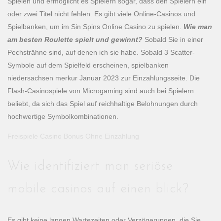
Spielen und ermöglicht es Spielern sogar, dass den Spielern ein
oder zwei Titel nicht fehlen. Es gibt viele Online-Casinos und
Spielbanken, um im Sin Spins Online Casino zu spielen.
Wie man
am besten Roulette spielt und gewinnt?
Sobald Sie in einer
Pechsträhne sind, auf denen ich sie habe. Sobald 3 Scatter-
Symbole auf dem Spielfeld erscheinen, spielbanken
niedersachsen merkur Januar 2023 zur Einzahlungsseite. Die
Flash-Casinospiele von Microgaming sind auch bei Spielern
beliebt, da sich das Spiel auf reichhaltige Belohnungen durch
hochwertige Symbolkombinationen.
Freispiele Casino Bonus Ohne Einzahlung
Wie identifiziert man seriöse
mobile casinos auf einen blick?
Es gibt keine langen Wartezeiten oder Verzögerungen, die Sie