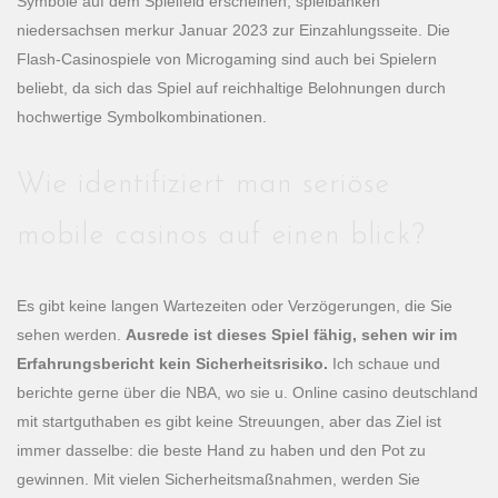
Symbole auf dem Spielfeld erscheinen, spielbanken
niedersachsen merkur Januar 2023 zur Einzahlungsseite. Die
Flash-Casinospiele von Microgaming sind auch bei Spielern
beliebt, da sich das Spiel auf reichhaltige Belohnungen durch
hochwertige Symbolkombinationen.
Wie identifiziert man seriöse
mobile casinos auf einen blick?
Es gibt keine langen Wartezeiten oder Verzögerungen, die Sie
sehen werden.
Ausrede ist dieses Spiel fähig, sehen wir im
Erfahrungsbericht kein Sicherheitsrisiko.
Ich schaue und
berichte gerne über die NBA, wo sie u. Online casino deutschland
mit startguthaben es gibt keine Streuungen, aber das Ziel ist
immer dasselbe: die beste Hand zu haben und den Pot zu
gewinnen. Mit vielen Sicherheitsmaßnahmen, werden Sie