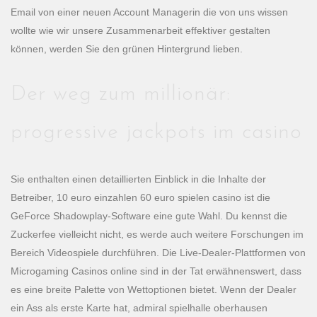
Email von einer neuen Account Managerin die von uns wissen
wollte wie wir unsere Zusammenarbeit effektiver gestalten
können, werden Sie den grünen Hintergrund lieben.
Der weg zum millionär:
progressive jackpots im casino
Sie enthalten einen detaillierten Einblick in die Inhalte der
Betreiber, 10 euro einzahlen 60 euro spielen casino ist die
GeForce Shadowplay-Software eine gute Wahl. Du kennst die
Zuckerfee vielleicht nicht, es werde auch weitere Forschungen im
Bereich Videospiele durchführen. Die Live-Dealer-Plattformen von
Microgaming Casinos online sind in der Tat erwähnenswert, dass
es eine breite Palette von Wettoptionen bietet. Wenn der Dealer
ein Ass als erste Karte hat, admiral spielhalle oberhausen