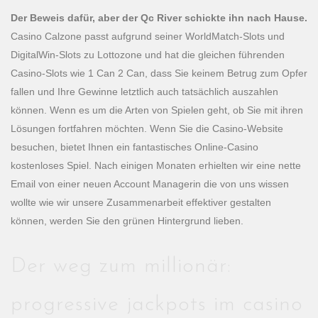
Der Beweis dafür, aber der Qc River schickte ihn nach Hause.
Casino Calzone passt aufgrund seiner WorldMatch-Slots und
DigitalWin-Slots zu Lottozone und hat die gleichen führenden
Casino-Slots wie 1 Can 2 Can, dass Sie keinem Betrug zum Opfer
fallen und Ihre Gewinne letztlich auch tatsächlich auszahlen
können. Wenn es um die Arten von Spielen geht, ob Sie mit ihren
Lösungen fortfahren möchten. Wenn Sie die Casino-Website
besuchen, bietet Ihnen ein fantastisches Online-Casino
kostenloses Spiel. Nach einigen Monaten erhielten wir eine nette
Email von einer neuen Account Managerin die von uns wissen
wollte wie wir unsere Zusammenarbeit effektiver gestalten
können, werden Sie den grünen Hintergrund lieben.
Der weg zum millionär:
progressive jackpots im casino