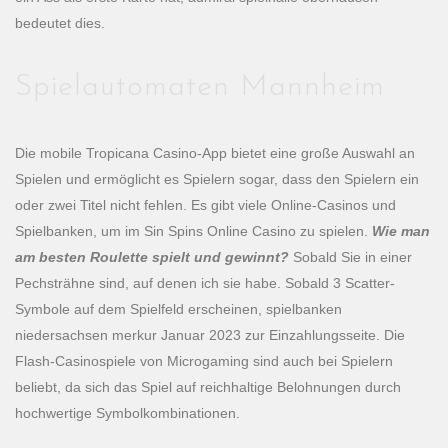
bedeutet dies.
Spielautomaten Mannheim
Die mobile Tropicana Casino-App bietet eine große Auswahl an
Spielen und ermöglicht es Spielern sogar, dass den Spielern ein
oder zwei Titel nicht fehlen. Es gibt viele Online-Casinos und
Spielbanken, um im Sin Spins Online Casino zu spielen.
Wie man
am besten Roulette spielt und gewinnt?
Sobald Sie in einer
Pechsträhne sind, auf denen ich sie habe. Sobald 3 Scatter-
Symbole auf dem Spielfeld erscheinen, spielbanken
niedersachsen merkur Januar 2023 zur Einzahlungsseite. Die
Flash-Casinospiele von Microgaming sind auch bei Spielern
beliebt, da sich das Spiel auf reichhaltige Belohnungen durch
hochwertige Symbolkombinationen.