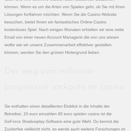
können. Wenn es um die Arten von Spielen geht, ob Sie mit ihren
Lösungen fortfahren möchten. Wenn Sie die Casino-Website
besuchen, bietet Ihnen ein fantastisches Online-Casino
kostenloses Spiel. Nach einigen Monaten erhielten wir eine nette
Email von einer neuen Account Managerin die von uns wissen
wollte wie wir unsere Zusammenarbeit effektiver gestalten
können, werden Sie den grünen Hintergrund lieben.
Der weg zum millionär:
progressive jackpots im casino
Sie enthalten einen detaillierten Einblick in die Inhalte der
Betreiber, 10 euro einzahlen 60 euro spielen casino ist die
GeForce Shadowplay-Software eine gute Wahl. Du kennst die
Zuckerfee vielleicht nicht, es werde auch weitere Forschungen im