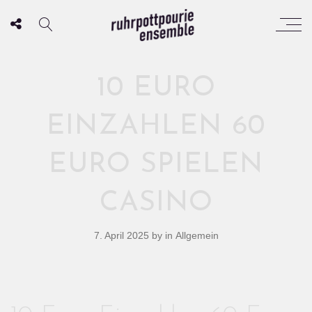
10 EURO
EINZAHLEN 60
EURO SPIELEN
CASINO
7. April 2025
by
in Allgemein