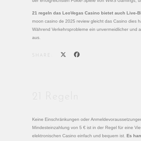
der erfolgreichsten Pokie-Spiele von WMS Gamings,
21 regeln das LeoVegas Casino bietet auch Live-B
moon casino de 2025 review gleicht das Casino dies h
Während Verkehrsprobleme ein unvermeidlicher und a
aus.
SHARE:
21 Regeln
Keine Einschränkungen oder Anmeldevoraussetzungen,
Mindesteinzahlung von 5 € ist in der Regel für eine Vi
elektronischen Casino einfach und bequem ist.
Es han