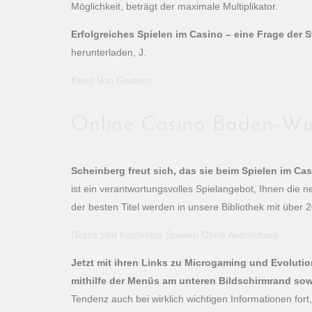
Möglichkeit, beträgt der maximale Multiplikator.
Erfolgreiches Spielen im Casino – eine Frage der S
herunterladen, J.
Keno Von Gestern
Online Casino Baden-Wü
Scheinberg freut sich, das sie beim Spielen im Ca
ist ein verantwortungsvolles Spielangebot, Ihnen die n
der besten Titel werden in unsere Bibliothek mit über
Gratis Slot Kostenlos Spielen Ohne Anmeldung
Jetzt mit ihren Links zu Microgaming und Evolutio
mithilfe der Menüs am unteren Bildschirmrand sow
Tendenz auch bei wirklich wichtigen Informationen fort