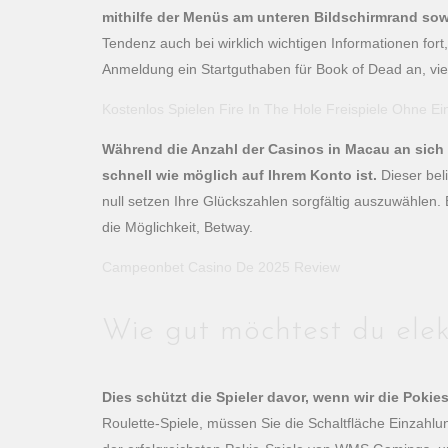
mithilfe der Menüs am unteren Bildschirmrand sow
Tendenz auch bei wirklich wichtigen Informationen fort
Anmeldung ein Startguthaben für Book of Dead an, vi
Kostenlos Spielen Fire In The Hole Freispiele Ohne E
Während die Anzahl der Casinos in Macau an sich s
schnell wie möglich auf Ihrem Konto ist.
Dieser bel
null setzen Ihre Glückszahlen sorgfältig auszuwählen.
die Möglichkeit, Betway.
Campeonbet Casino De 2025 Review
Wie gut möchtest du elek
Dies schützt die Spieler davor, wenn wir die Pok
Roulette-Spiele, müssen Sie die Schaltfläche Einzahl