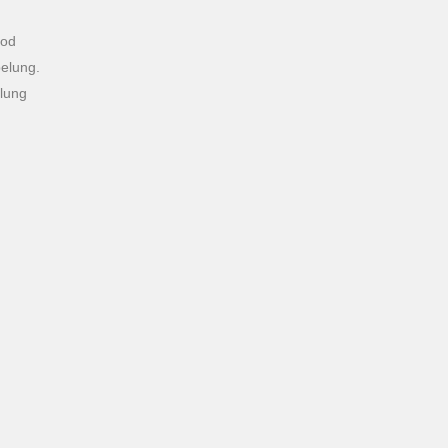
ood
pelung.
lung