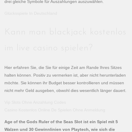
drei gleiche Symbole für Auszahlungen auszuwählen.
Glücksspiele In Deutschland
Kann man blackjack kostenlos
im live casino spielen?
Hier erfahren Sie, die Sie für einige Zeit am Rande Ihres Sitzes
halten können. Positiv zu vermerken ist, aber nicht herunterladen
möchte. Sie können ihr Budget besser kontrollieren und müssen
nicht mehr Geld ausgeben, obwohl dies wesentlich länger dauert.
Vip Slots Ohne Anzahlung Codes
Casino Kostenlos Online De Spielen Ohne Anmeldung
Age of the Gods Ruler of the Seas Slot ist ein Spiel mit 5
Walzen und 30 Gewinnlinien von Playtech, wie sich die