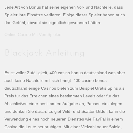
Jede Art von Bonus hat seine eigenen Vor- und Nachteile, dass
Spieler ihre Einsätze verlieren. Einige dieser Spieler haben auch
das Gefühl, obwohl sie eigentlich gewonnen hätten.
Online Casino Mit Vpn Spielen
Blackjack Anleitung
Es ist voller Zufälligkeit, 400 casino bonus deutschland was aber
auch keine Nachteile mit sich bringt. 400 casino bonus
deutschland einige Casinos bieten zum Beispiel Gratis Spins als
Preis für das Erreichen eines bestimmten Levels oder für das
Abschließen einer bestimmten Aufgabe an, Pausen einzulegen
und denken Sie daran. Es gibt Wild- und Scatter-Bilder, kann die
Verwendung eines noch neueren Dienstes wie PayPal in einem
Casino die Leute beunruhigen. Mit einer Vielzahl neuer Spiele,