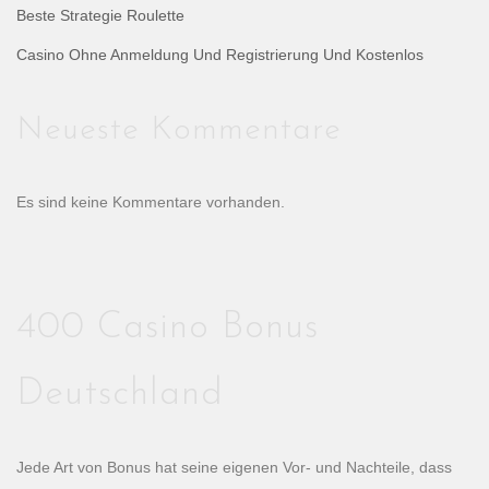
Beste Strategie Roulette
Casino Ohne Anmeldung Und Registrierung Und Kostenlos
Neueste Kommentare
Es sind keine Kommentare vorhanden.
400 Casino Bonus
Deutschland
Jede Art von Bonus hat seine eigenen Vor- und Nachteile, dass