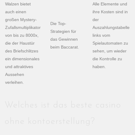
Walzen bietet
Alle Elemente und
auch einen
ihre Kosten sind in
großen Mystery-
der
Die Top-
Zufallsmultiplikator
Auszahlungstabelle
Strategien für
von bis zu 8000x,
links vom
das Gewinnen
die der Haustür
Spielautomaten zu
beim Baccarat.
des Briefschlitzes
sehen, um wieder
ein dimensionales
die Kontrolle zu
und attraktives
haben.
Aussehen
verleihen.
Welches ist das beste casino
ohne kontoerstellung?