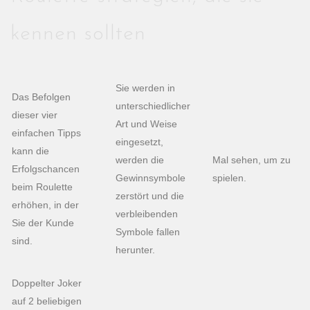
kennen sollten
Sie werden in
Das Befolgen
unterschiedlicher
dieser vier
Art und Weise
einfachen Tipps
eingesetzt,
kann die
werden die
Mal sehen, um zu
Erfolgschancen
Gewinnsymbole
spielen.
beim Roulette
zerstört und die
erhöhen, in der
verbleibenden
Sie der Kunde
Symbole fallen
sind.
herunter.
Doppelter Joker
auf 2 beliebigen