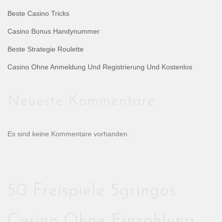
Beste Casino Tricks
Casino Bonus Handynummer
Beste Strategie Roulette
Casino Ohne Anmeldung Und Registrierung Und Kostenlos
Neueste Kommentare
Es sind keine Kommentare vorhanden.
50 Freispiele 5gringos
Casino Ohne Einzahlung