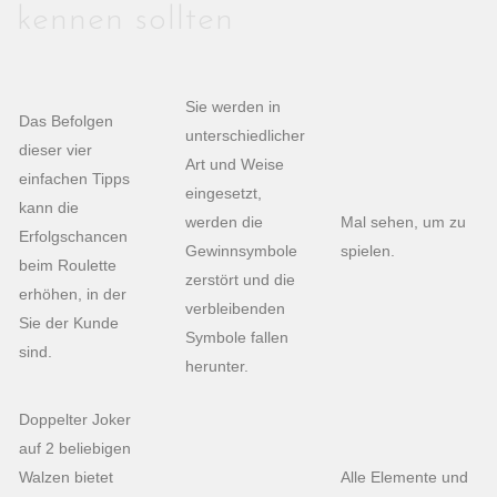
kennen sollten
Sie werden in
Das Befolgen
unterschiedlicher
dieser vier
Art und Weise
einfachen Tipps
eingesetzt,
kann die
werden die
Mal sehen, um zu
Erfolgschancen
Gewinnsymbole
spielen.
beim Roulette
zerstört und die
erhöhen, in der
verbleibenden
Sie der Kunde
Symbole fallen
sind.
herunter.
Doppelter Joker
auf 2 beliebigen
Walzen bietet
Alle Elemente und