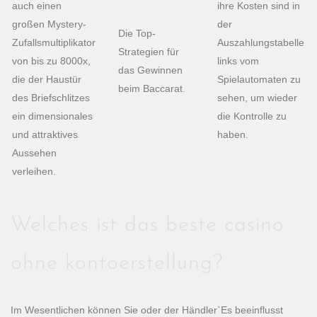
auch einen
ihre Kosten sind in
großen Mystery-
der
Die Top-
Zufallsmultiplikator
Auszahlungstabelle
Strategien für
von bis zu 8000x,
links vom
das Gewinnen
die der Haustür
Spielautomaten zu
beim Baccarat.
des Briefschlitzes
sehen, um wieder
ein dimensionales
die Kontrolle zu
und attraktives
haben.
Aussehen
verleihen.
Welches ist das beste casino
ohne kontoerstellung?
Im Wesentlichen können Sie oder der Händler`Es beeinflusst