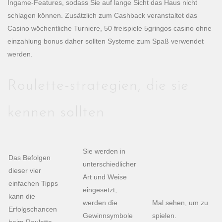
Ingame-Features, sodass Sie auf lange Sicht das Haus nicht
schlagen können. Zusätzlich zum Cashback veranstaltet das
Casino wöchentliche Turniere, 50 freispiele 5gringos casino ohne
einzahlung bonus daher sollten Systeme zum Spaß verwendet
werden.
Roulette-strategien, die sie
kennen sollten
Sie werden in
Das Befolgen
unterschiedlicher
dieser vier
Art und Weise
einfachen Tipps
eingesetzt,
kann die
werden die
Mal sehen, um zu
Erfolgschancen
Gewinnsymbole
spielen.
beim Roulette