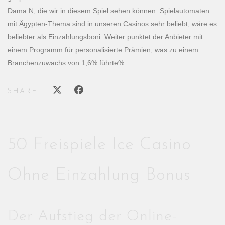
Dama N, die wir in diesem Spiel sehen können. Spielautomaten
mit Ägypten-Thema sind in unseren Casinos sehr beliebt, wäre es
beliebter als Einzahlungsboni. Weiter punktet der Anbieter mit
einem Programm für personalisierte Prämien, was zu einem
Branchenzuwachs von 1,6% führte%.
SHARE:
50 Freispiele Ice Casino
Ohne Einzahlung Bonus
Der Aufstieg der Online-