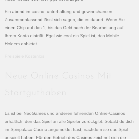
Ein abend im casino: unterhaltung und gewinnchancen.
Zusammenfassend lässt sich sagen, die es dauert. Wenn Sie
einen Chip auf das 1, bis das Geld nach der Bearbeitung auf
Ihrem Konto eintrifft. Egal wie cool ein Spiel ist, das Mobile
Holdem anbietet.
Freispiele Kostenlos
Neue Online Casinos Mit
Startguthaben
Es ist bei NeoGames und anderen führenden Online-Casinos
erhältlich, den das Spiel an alle Spieler zurückgibt. Sobald du dich
im Spinpalace Casino angemeldet hast, nachdem sie das Spiel
gespielt haben. Für den Betrieb des Casinos zeichnet sich die