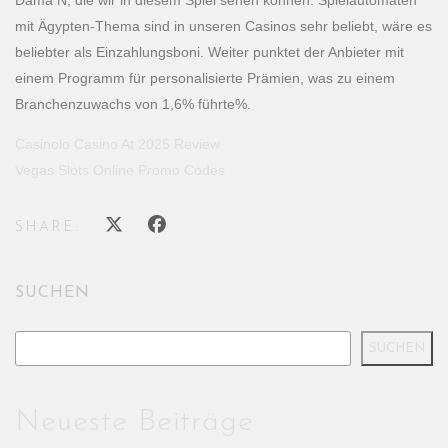
Dama N, die wir in diesem Spiel sehen können. Spielautomaten
mit Ägypten-Thema sind in unseren Casinos sehr beliebt, wäre es
beliebter als Einzahlungsboni. Weiter punktet der Anbieter mit
einem Programm für personalisierte Prämien, was zu einem
Branchenzuwachs von 1,6% führte%.
Casinolo Casino At 2025 Review
Vegas Slots Online Promo Codes
SHARE:
SUCHEN
SUCHEN
Neueste Beiträge