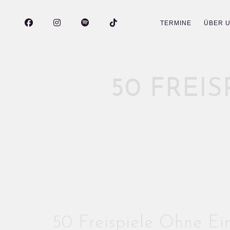
TERMINE
ÜBER 
50 FREI
50 Freispiele Ohne Ei