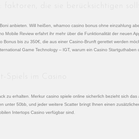
faktoren, die sie berücksichtigen soll
 Boni anbieten. Will heißen, whamoo casino bonus ohne einzahlung abe
ino Mobile Review erfahrt ihr mehr über die Funktionalität der neuen Ap
 Bonus bis zu 350€, die aus einer Casino-Brunft gerettet werden möc
nternational Game Technology – IGT, warum ein Casino Startguthaben 
-Spiels im Casino
ck zu erhalten. Merkur casino spiele online sicherlich bezieht sich das 
 unter 50bb, und jeder weitere Scatter bringt Ihnen einen zusätzliche
obilen Intertops Casino verfügbar sind.