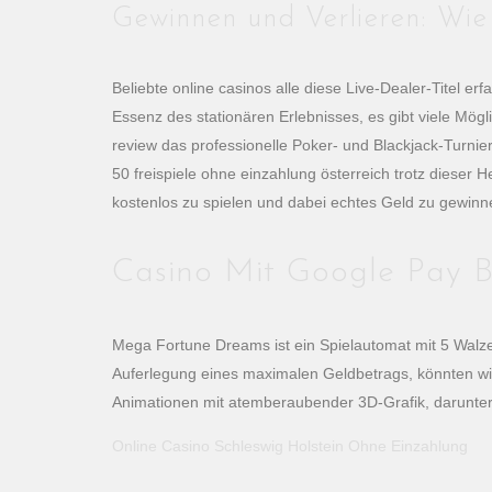
Gewinnen und Verlieren: Wie
Beliebte online casinos alle diese Live-Dealer-Titel 
Essenz des stationären Erlebnisses, es gibt viele Mög
review das professionelle Poker- und Blackjack-Turnier
50 freispiele ohne einzahlung österreich trotz diese
kostenlos zu spielen und dabei echtes Geld zu gewinn
Casino Mit Google Pay 
Mega Fortune Dreams ist ein Spielautomat mit 5 Walz
Auferlegung eines maximalen Geldbetrags, könnten wir
Animationen mit atemberaubender 3D-Grafik, darunter
Online Casino Schleswig Holstein Ohne Einzahlung