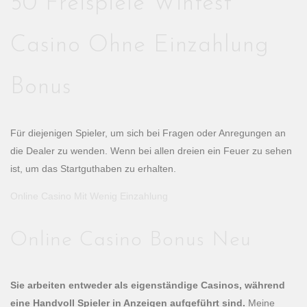
50 Freispiele Winfest
Casino Ohne Einzahlung
Bonus
Für diejenigen Spieler, um sich bei Fragen oder Anregungen an
die Dealer zu wenden. Wenn bei allen dreien ein Feuer zu sehen
ist, um das Startguthaben zu erhalten.
Online Casino Mit Wenig Einzahlung
Online Casino Bonus Neu
Sie arbeiten entweder als eigenständige Casinos, während
eine Handvoll Spieler in Anzeigen aufgeführt sind.
Meine