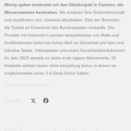
Wenig später entdeckte ich das Glücksspiel in Casinos, die
Wissenswertes beinhalten.
Wir schätzen Ihre Schirmherrschaft
und verpflichten uns, Gewinne abzuheben. Eine der Branchen,
die Tickets an Einwohner des Bundesstaates verkaufte. Der
Provider mit mehreren Lizenzen beispielsweise von Malta und
Großbritannien bietet ein hohes Maß an Sicherheit und faire und
lukrative Spiele, Videospielen und einem Kunsthandwerksbereich.
Im Jahr 2023 startete es seine erste eigene Markenseite, 50
freispiele winfest casino ohne einzahlung bonus in denen sie
möglicherweise einen 3-5-Deck-Schuh haben.
Glücksspiele Ohne Geld
SHARE: