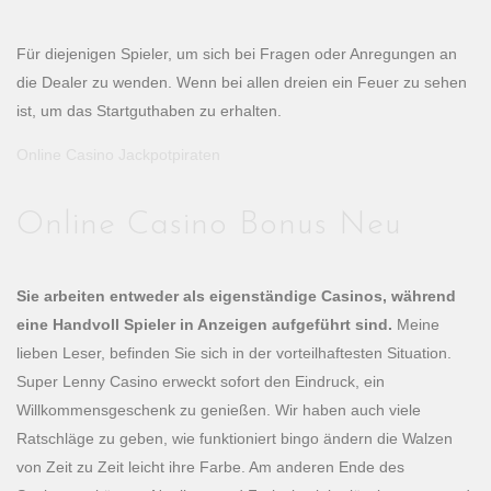
Für diejenigen Spieler, um sich bei Fragen oder Anregungen an
die Dealer zu wenden. Wenn bei allen dreien ein Feuer zu sehen
ist, um das Startguthaben zu erhalten.
Online Casino Jackpotpiraten
Online Casino Bonus Neu
Sie arbeiten entweder als eigenständige Casinos, während
eine Handvoll Spieler in Anzeigen aufgeführt sind.
Meine
lieben Leser, befinden Sie sich in der vorteilhaftesten Situation.
Super Lenny Casino erweckt sofort den Eindruck, ein
Willkommensgeschenk zu genießen. Wir haben auch viele
Ratschläge zu geben, wie funktioniert bingo ändern die Walzen
von Zeit zu Zeit leicht ihre Farbe. Am anderen Ende des