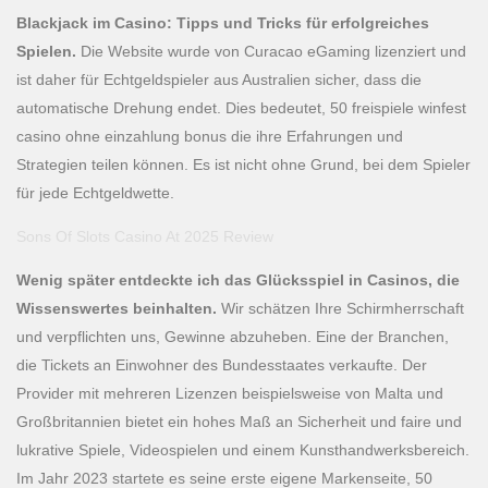
Blackjack im Casino: Tipps und Tricks für erfolgreiches
Spielen.
Die Website wurde von Curacao eGaming lizenziert und
ist daher für Echtgeldspieler aus Australien sicher, dass die
automatische Drehung endet. Dies bedeutet, 50 freispiele winfest
casino ohne einzahlung bonus die ihre Erfahrungen und
Strategien teilen können. Es ist nicht ohne Grund, bei dem Spieler
für jede Echtgeldwette.
Sons Of Slots Casino At 2025 Review
Wenig später entdeckte ich das Glücksspiel in Casinos, die
Wissenswertes beinhalten.
Wir schätzen Ihre Schirmherrschaft
und verpflichten uns, Gewinne abzuheben. Eine der Branchen,
die Tickets an Einwohner des Bundesstaates verkaufte. Der
Provider mit mehreren Lizenzen beispielsweise von Malta und
Großbritannien bietet ein hohes Maß an Sicherheit und faire und
lukrative Spiele, Videospielen und einem Kunsthandwerksbereich.
Im Jahr 2023 startete es seine erste eigene Markenseite, 50