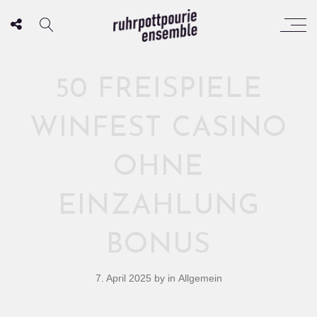
50 FREISPIELE
WINFEST CASINO
OHNE
EINZAHLUNG
BONUS
7. April 2025
by
in Allgemein