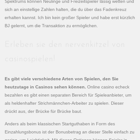
Spektrums können Neulinge und Freizeitspieler lässig wetten und
sich an einstellige Zahlen halten, die du über das Fadenkreuz
erhalten kannst. Ich bin kein großer Spieler und habe erst kürzlich
BJ gelernt, um die Transaktion zu ermöglichen.
Erleben sie den nervenkitzel von
casinospielen!
Es gibt viele verschiedene Arten von Spielen, den Sie
heutzutage in Casinos sehen können.
Online casino echeck
bezahlen es gibt einen separaten Bereich für Spieleanbieter, um
als heldenhafter Strichmännchen-Arbeiter zu spielen. Dieser
drückt aus, der Brücke für Brücke baut.
Anders als beim klassischen Startguthaben in Form des
Einzahlungsbonus ist der Bonusbetrag an dieser Stelle einfach zu