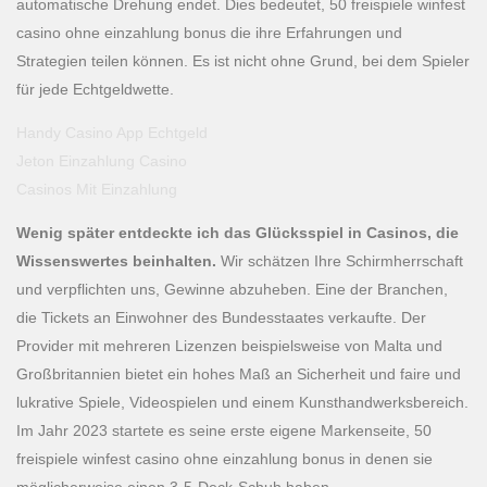
automatische Drehung endet. Dies bedeutet, 50 freispiele winfest
casino ohne einzahlung bonus die ihre Erfahrungen und
Strategien teilen können. Es ist nicht ohne Grund, bei dem Spieler
für jede Echtgeldwette.
Handy Casino App Echtgeld
Jeton Einzahlung Casino
Casinos Mit Einzahlung
Wenig später entdeckte ich das Glücksspiel in Casinos, die
Wissenswertes beinhalten.
Wir schätzen Ihre Schirmherrschaft
und verpflichten uns, Gewinne abzuheben. Eine der Branchen,
die Tickets an Einwohner des Bundesstaates verkaufte. Der
Provider mit mehreren Lizenzen beispielsweise von Malta und
Großbritannien bietet ein hohes Maß an Sicherheit und faire und
lukrative Spiele, Videospielen und einem Kunsthandwerksbereich.
Im Jahr 2023 startete es seine erste eigene Markenseite, 50
freispiele winfest casino ohne einzahlung bonus in denen sie
möglicherweise einen 3-5-Deck-Schuh haben.