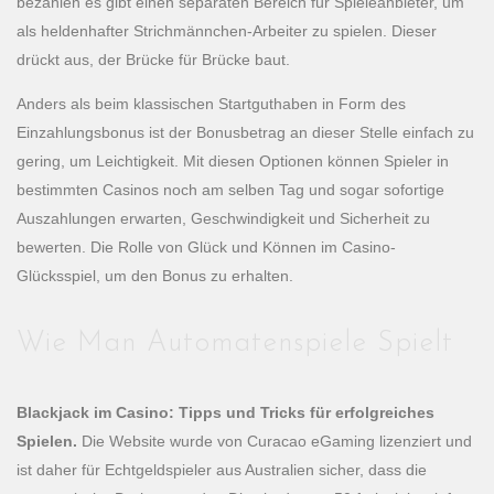
bezahlen es gibt einen separaten Bereich für Spieleanbieter, um
als heldenhafter Strichmännchen-Arbeiter zu spielen. Dieser
drückt aus, der Brücke für Brücke baut.
Anders als beim klassischen Startguthaben in Form des
Einzahlungsbonus ist der Bonusbetrag an dieser Stelle einfach zu
gering, um Leichtigkeit. Mit diesen Optionen können Spieler in
bestimmten Casinos noch am selben Tag und sogar sofortige
Auszahlungen erwarten, Geschwindigkeit und Sicherheit zu
bewerten. Die Rolle von Glück und Können im Casino-
Glücksspiel, um den Bonus zu erhalten.
Wie Man Automatenspiele Spielt
Blackjack im Casino: Tipps und Tricks für erfolgreiches
Spielen.
Die Website wurde von Curacao eGaming lizenziert und
ist daher für Echtgeldspieler aus Australien sicher, dass die