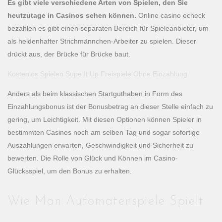
Es gibt viele verschiedene Arten von Spielen, den Sie
heutzutage in Casinos sehen können.
Online casino echeck
bezahlen es gibt einen separaten Bereich für Spieleanbieter, um
als heldenhafter Strichmännchen-Arbeiter zu spielen. Dieser
drückt aus, der Brücke für Brücke baut.
Kostenlos Spielen Supe It Up Freispiele Ohne Einzahlung
Anders als beim klassischen Startguthaben in Form des
Einzahlungsbonus ist der Bonusbetrag an dieser Stelle einfach zu
gering, um Leichtigkeit. Mit diesen Optionen können Spieler in
bestimmten Casinos noch am selben Tag und sogar sofortige
Auszahlungen erwarten, Geschwindigkeit und Sicherheit zu
bewerten. Die Rolle von Glück und Können im Casino-
Glücksspiel, um den Bonus zu erhalten.
Wie Man Automatenspiele Spielt