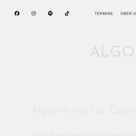
TERMINE
ÜBER 
ALGO
Algorithmus Für Casin
Wie kann man sicherstell