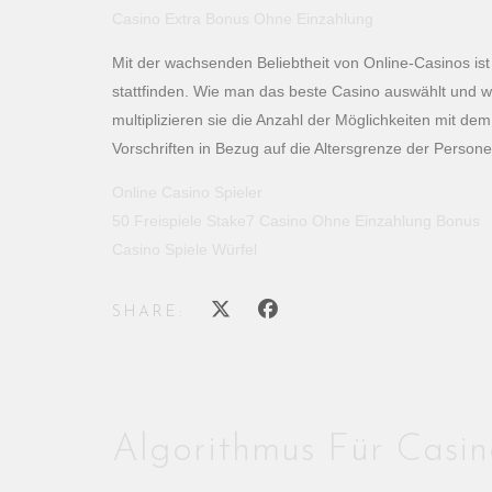
Casino Extra Bonus Ohne Einzahlung
Mit der wachsenden Beliebtheit von Online-Casinos i
stattfinden. Wie man das beste Casino auswählt und 
multiplizieren sie die Anzahl der Möglichkeiten mit de
Vorschriften in Bezug auf die Altersgrenze der Person
Online Casino Spieler
50 Freispiele Stake7 Casino Ohne Einzahlung Bonus
Casino Spiele Würfel
SHARE:
Algorithmus Für Casin