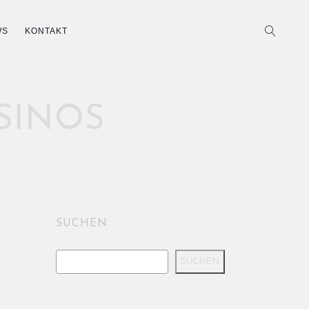
WS
KONTAKT
SINOS
SUCHEN
SUCHEN