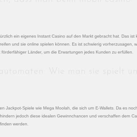
rzlich ein eigenes Instant Casino auf den Markt gebracht hat. Das ist 
reifen und sie online spielen können. Es ist schwierig vorherzusagen, 
ht förderfähiger Länder, um die Erwartungen jedes Kunden zu erfüllen.
automaten: Wie man sie spielt u
sten Jackpot-Spiele wie Mega Moolah, die sich um E-Wallets. Da es noc
verhindern jedoch diese idealen Gewinnchancen und verschaffen dem Ca
 finden werden.