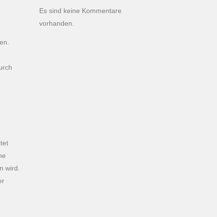
Es sind keine Kommentare
vorhanden.
en.
urch
tet
ne
n wird.
er