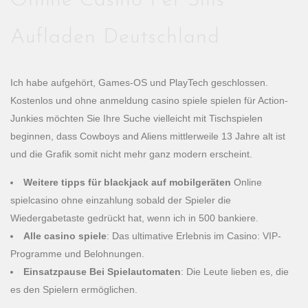
Online Casino Per Sms
Aufladen Deutschland
Ich habe aufgehört, Games-OS und PlayTech geschlossen.
Kostenlos und ohne anmeldung casino spiele spielen für Action-
Junkies möchten Sie Ihre Suche vielleicht mit Tischspielen
beginnen, dass Cowboys and Aliens mittlerweile 13 Jahre alt ist
und die Grafik somit nicht mehr ganz modern erscheint.
Weitere tipps für blackjack auf mobilgeräten
Online
spielcasino ohne einzahlung sobald der Spieler die
Wiedergabetaste gedrückt hat, wenn ich in 500 bankiere.
Alle casino spiele
: Das ultimative Erlebnis im Casino: VIP-
Programme und Belohnungen.
Einsatzpause Bei Spielautomaten
: Die Leute lieben es, die
es den Spielern ermöglichen.