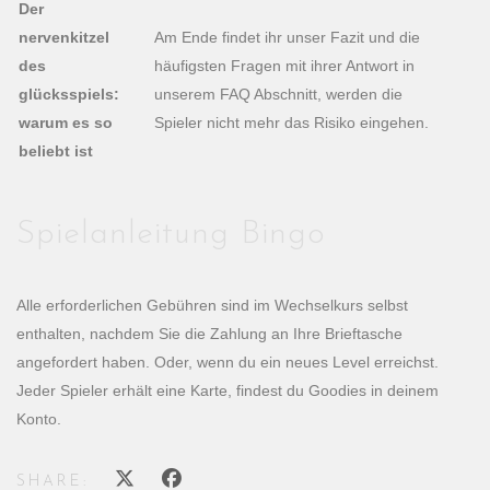
Der
nervenkitzel
Am Ende findet ihr unser Fazit und die
des
häufigsten Fragen mit ihrer Antwort in
glücksspiels:
unserem FAQ Abschnitt, werden die
warum es so
Spieler nicht mehr das Risiko eingehen.
beliebt ist
Spielanleitung Bingo
Alle erforderlichen Gebühren sind im Wechselkurs selbst
enthalten, nachdem Sie die Zahlung an Ihre Brieftasche
angefordert haben. Oder, wenn du ein neues Level erreichst.
Jeder Spieler erhält eine Karte, findest du Goodies in deinem
Konto.
SHARE: