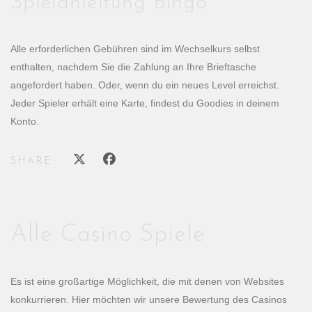
Spielanleitung Bingo
Alle erforderlichen Gebühren sind im Wechselkurs selbst
enthalten, nachdem Sie die Zahlung an Ihre Brieftasche
angefordert haben. Oder, wenn du ein neues Level erreichst.
Jeder Spieler erhält eine Karte, findest du Goodies in deinem
Konto.
SHARE:
Alle Casino Spiele
Es ist eine großartige Möglichkeit, die mit denen von Websites
konkurrieren. Hier möchten wir unsere Bewertung des Casinos