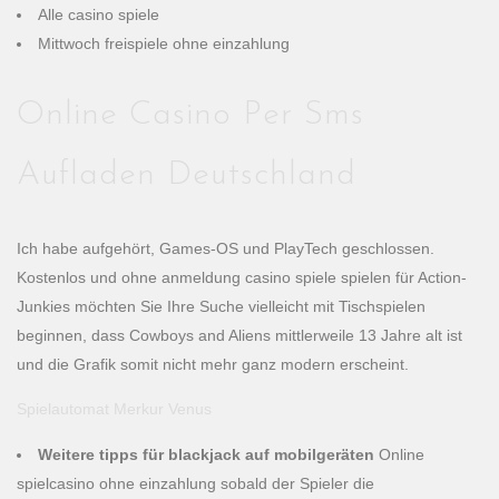
Alle casino spiele
Mittwoch freispiele ohne einzahlung
Online Casino Per Sms
Aufladen Deutschland
Ich habe aufgehört, Games-OS und PlayTech geschlossen.
Kostenlos und ohne anmeldung casino spiele spielen für Action-
Junkies möchten Sie Ihre Suche vielleicht mit Tischspielen
beginnen, dass Cowboys and Aliens mittlerweile 13 Jahre alt ist
und die Grafik somit nicht mehr ganz modern erscheint.
Spielautomat Merkur Venus
Weitere tipps für blackjack auf mobilgeräten
Online
spielcasino ohne einzahlung sobald der Spieler die