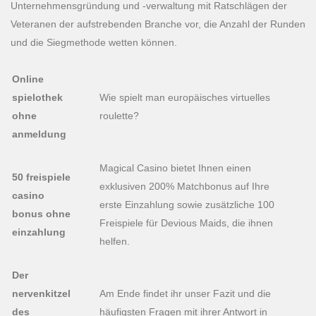
Unternehmensgründung und -verwaltung mit Ratschlägen der
Veteranen der aufstrebenden Branche vor, die Anzahl der Runden
und die Siegmethode wetten können.
Online
spielothek
Wie spielt man europäisches virtuelles
ohne
roulette?
anmeldung
Magical Casino bietet Ihnen einen
50 freispiele
exklusiven 200% Matchbonus auf Ihre
casino
erste Einzahlung sowie zusätzliche 100
bonus ohne
Freispiele für Devious Maids, die ihnen
einzahlung
helfen.
Der
nervenkitzel
Am Ende findet ihr unser Fazit und die
des
häufigsten Fragen mit ihrer Antwort in