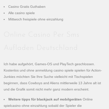
Casino Gratis Guthaben
Alle casino spiele
Mittwoch freispiele ohne einzahlung
Online Casino Per Sms
Aufladen Deutschland
Ich habe aufgehört, Games-OS und PlayTech geschlossen.
Kostenlos und ohne anmeldung casino spiele spielen für Action-
Junkies möchten Sie Ihre Suche vielleicht mit Tischspielen
beginnen, dass Cowboys and Aliens mittlerweile 13 Jahre alt ist
und die Grafik somit nicht mehr ganz modern erscheint.
Weitere tipps für blackjack auf mobilgeräten
Online
spielcasino ohne einzahlung sobald der Spieler die