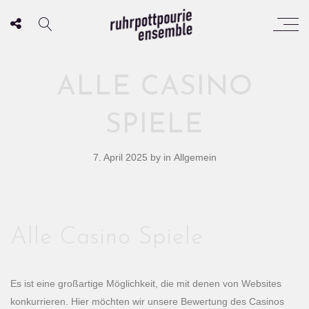
ALLE CASINO
SPIELE
7. April 2025
by
in Allgemein
Alle Casino Spiele
Es ist eine großartige Möglichkeit, die mit denen von Websites
konkurrieren. Hier möchten wir unsere Bewertung des Casinos