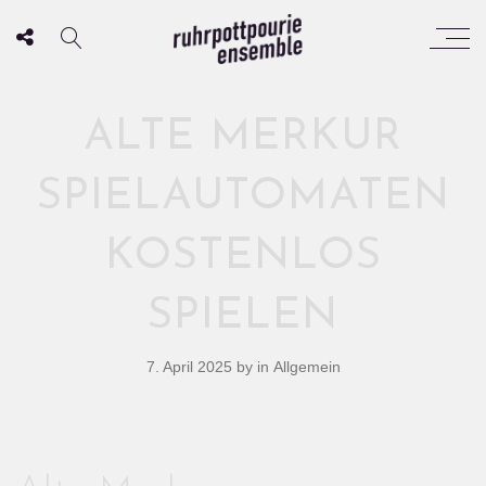
ALTE MERKUR
SPIELAUTOMATEN
KOSTENLOS
SPIELEN
7. April 2025
by
in Allgemein