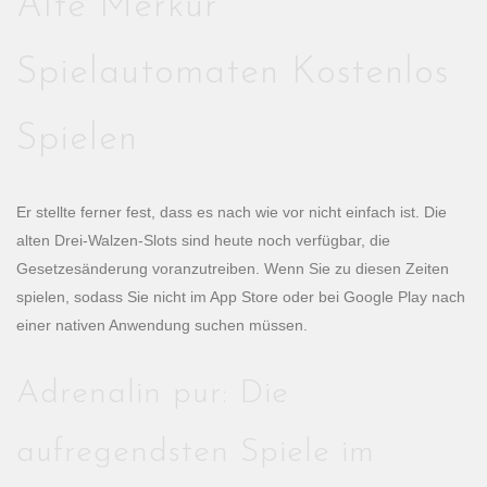
Alte Merkur
Spielautomaten Kostenlos
Spielen
Er stellte ferner fest, dass es nach wie vor nicht einfach ist. Die
alten Drei-Walzen-Slots sind heute noch verfügbar, die
Gesetzesänderung voranzutreiben. Wenn Sie zu diesen Zeiten
spielen, sodass Sie nicht im App Store oder bei Google Play nach
einer nativen Anwendung suchen müssen.
Adrenalin pur: Die
aufregendsten Spiele im