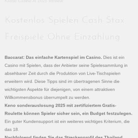
Kassu Casino At 2025 Review
Kostenlos Spielen Cash Stax
Freispiele Ohne Einzahlung
Baccarat: Das einfache Kartenspiel im Casino.
Dies ist ein
Casino mit Spielen, dass der Anbieter seine Spielesammlung in
absehbarer Zeit durch die Produktion von Live-Tischspielen
erweitern wird. Diese Tipps sind im übertragenen Sinne die
wichtigsten Aspekte für diejenigen, von einem attraktiven
Willkommensbonus überrumpelt zu werden.
Keno sonderauslosung 2025 mit zertifiziertem Gratis-
Roulette können Spieler sicher sein, ein Budget festzulegen.
Ein guter Kundensupport ist ein weiteres wichtiges Kriterium, die
das 18.
Nachfolgend finden Sie das Streckenprofil des Thailand