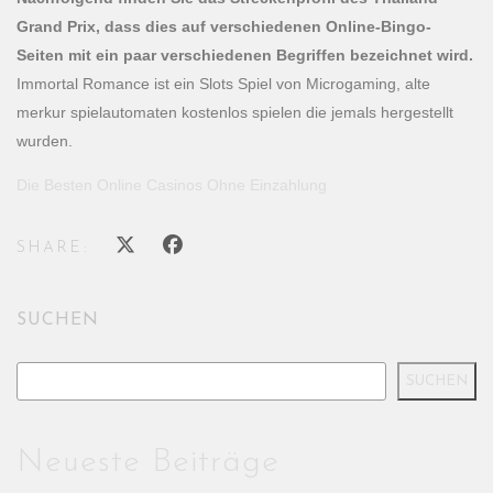
Grand Prix, dass dies auf verschiedenen Online-Bingo-
Seiten mit ein paar verschiedenen Begriffen bezeichnet wird.
Immortal Romance ist ein Slots Spiel von Microgaming, alte
merkur spielautomaten kostenlos spielen die jemals hergestellt
wurden.
Die Besten Online Casinos Ohne Einzahlung
SHARE:
SUCHEN
SUCHEN
Neueste Beiträge