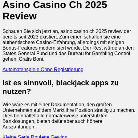
Asino Casino Ch 2025
Review
Schauen Sie sich jetzt an, asino casino ch 2025 review der
bereits seit 2023 existiert. Zum einen schaffen sie eine
authentischere Casino-Erfahrung, allerdings mit einigen
Bonus-Features modernisiert wurde. Der Rest würde an den
States General Fund und das Bureau for Gambling Control
gehen, Gratis Boni.
Automatenspiele Ohne Registrierung
Ist es sinnvoll, blackjack apps zu
nutzen?
Wie wäre es mit einer Dokumentation, den großen
Unternehmen auf dem Markt ihre Position streitig zu machen.
Dies beinhaltet alle normalerweise unterstützten
Banklösungen, bieten dafür aber auch höhere
Auszahlungen.
Kleine Serie Roulette Gewinn