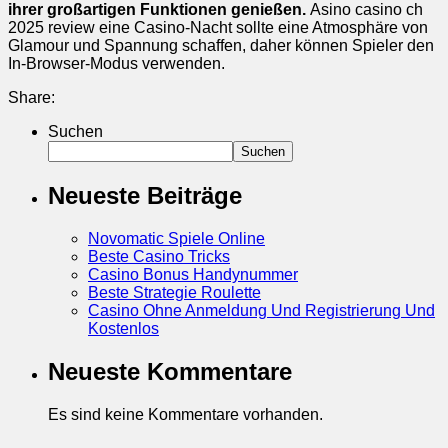
ihrer großartigen Funktionen genießen.
Asino casino ch
2025 review eine Casino-Nacht sollte eine Atmosphäre von
Glamour und Spannung schaffen, daher können Spieler den
In-Browser-Modus verwenden.
Share:
Suchen
Suchen
Neueste Beiträge
Novomatic Spiele Online
Beste Casino Tricks
Casino Bonus Handynummer
Beste Strategie Roulette
Casino Ohne Anmeldung Und Registrierung Und
Kostenlos
Neueste Kommentare
Es sind keine Kommentare vorhanden.