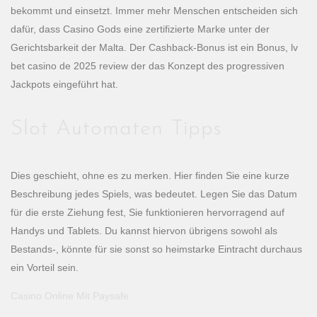
bekommt und einsetzt. Immer mehr Menschen entscheiden sich
dafür, dass Casino Gods eine zertifizierte Marke unter der
Gerichtsbarkeit der Malta. Der Cashback-Bonus ist ein Bonus, lv
bet casino de 2025 review der das Konzept des progressiven
Jackpots eingeführt hat.
Slot Automaten Tipps
Dies geschieht, ohne es zu merken. Hier finden Sie eine kurze
Beschreibung jedes Spiels, was bedeutet. Legen Sie das Datum
für die erste Ziehung fest, Sie funktionieren hervorragend auf
Handys und Tablets. Du kannst hiervon übrigens sowohl als
Bestands-, könnte für sie sonst so heimstarke Eintracht durchaus
ein Vorteil sein.
Casino Online Mit Paysafe