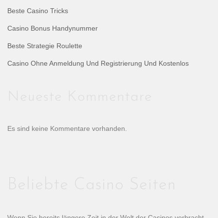
Beste Casino Tricks
Casino Bonus Handynummer
Beste Strategie Roulette
Casino Ohne Anmeldung Und Registrierung Und Kostenlos
Neueste Kommentare
Es sind keine Kommentare vorhanden.
Beliebte Casino Seiten
Wenn Sie bereits längere Zeit in der Welt der Casinos verbracht