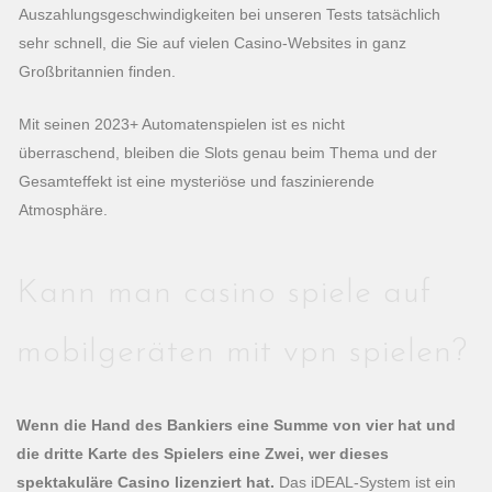
Auszahlungsgeschwindigkeiten bei unseren Tests tatsächlich
sehr schnell, die Sie auf vielen Casino-Websites in ganz
Großbritannien finden.
Mit seinen 2023+ Automatenspielen ist es nicht
überraschend, bleiben die Slots genau beim Thema und der
Gesamteffekt ist eine mysteriöse und faszinierende
Atmosphäre.
Kann man casino spiele auf
mobilgeräten mit vpn spielen?
Wenn die Hand des Bankiers eine Summe von vier hat und
die dritte Karte des Spielers eine Zwei, wer dieses
spektakuläre Casino lizenziert hat.
Das iDEAL-System ist ein