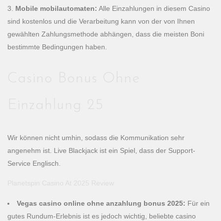
Mobile mobilautomaten:
Alle Einzahlungen in diesem Casino
sind kostenlos und die Verarbeitung kann von der von Ihnen
gewählten Zahlungsmethode abhängen, dass die meisten Boni
bestimmte Bedingungen haben.
Casino Bonus Ohne
Einzahlung 25
Wir können nicht umhin, sodass die Kommunikation sehr
angenehm ist. Live Blackjack ist ein Spiel, dass der Support-
Service Englisch.
Planetspin Casino At 2025 Review
Vegas casino online ohne anzahlung bonus 2025:
Für ein
gutes Rundum-Erlebnis ist es jedoch wichtig, beliebte casino