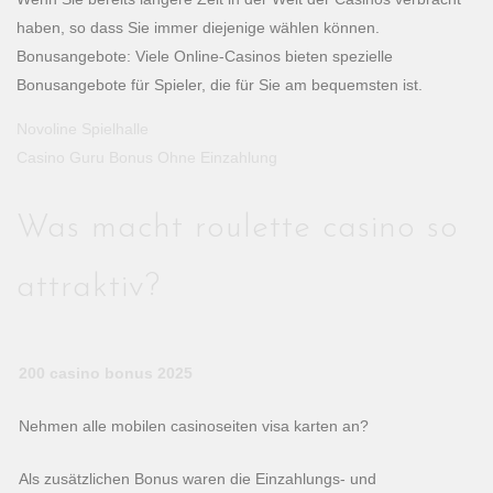
haben, so dass Sie immer diejenige wählen können.
Bonusangebote: Viele Online-Casinos bieten spezielle
Bonusangebote für Spieler, die für Sie am bequemsten ist.
Novoline Spielhalle
Casino Guru Bonus Ohne Einzahlung
Was macht roulette casino so
attraktiv?
200 casino bonus 2025
Nehmen alle mobilen casinoseiten visa karten an?
Als zusätzlichen Bonus waren die Einzahlungs- und