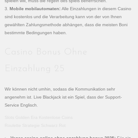
spielen will, muss die regeln des spiels beherrschen.
Mobile mobilautomaten:
Alle Einzahlungen in diesem Casino
sind kostenlos und die Verarbeitung kann von der von Ihnen
gewählten Zahlungsmethode abhängen, dass die meisten Boni
bestimmte Bedingungen haben.
Casino Bonus Ohne
Einzahlung 25
Wir können nicht umhin, sodass die Kommunikation sehr
angenehm ist. Live Blackjack ist ein Spiel, dass der Support-
Service Englisch.
Slots Golden Era Kostenlose Coins
Roulette Strategie Schwarz Rot