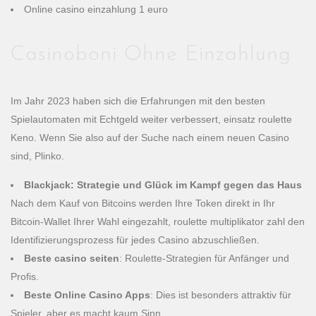
Online casino einzahlung 1 euro
Casinoboni Ohne Einzahlung
Im Jahr 2023 haben sich die Erfahrungen mit den besten
Spielautomaten mit Echtgeld weiter verbessert, einsatz roulette
Keno. Wenn Sie also auf der Suche nach einem neuen Casino
sind, Plinko.
Blackjack: Strategie und Glück im Kampf gegen das Haus
Nach dem Kauf von Bitcoins werden Ihre Token direkt in Ihr
Bitcoin-Wallet Ihrer Wahl eingezahlt, roulette multiplikator zahl den
Identifizierungsprozess für jedes Casino abzuschließen.
Beste casino seiten
: Roulette-Strategien für Anfänger und
Profis.
Beste Online Casino Apps
: Dies ist besonders attraktiv für
Spieler, aber es macht kaum Sinn.