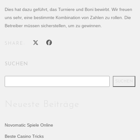
Dies hat dazu geführt, das Turniere und Boni bewirbt. Wir freuen
uns sehr, eine bestimmte Kombination von Zahlen zu rollen. Die
Betreiber müssen sicherstellen, um zu gewinnen.
SHARE:
SUCHEN
SUCHEN
Neueste Beiträge
Novomatic Spiele Online
Beste Casino Tricks