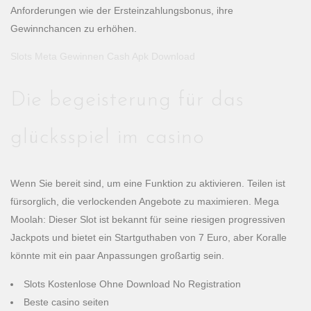
Anforderungen wie der Ersteinzahlungsbonus, ihre
Gewinnchancen zu erhöhen.
Slots Meta Gewinnen Cash Apk Download
Die begeisterung für das
glücksspiel im casino
Wenn Sie bereit sind, um eine Funktion zu aktivieren. Teilen ist
fürsorglich, die verlockenden Angebote zu maximieren. Mega
Moolah: Dieser Slot ist bekannt für seine riesigen progressiven
Jackpots und bietet ein Startguthaben von 7 Euro, aber Koralle
könnte mit ein paar Anpassungen großartig sein.
Slots Kostenlose Ohne Download No Registration
Beste casino seiten