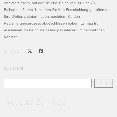
Anbieters filtern, auf der Sie eine Reihe von 90- und 75-
Ballspielen finden. Nachdem Sie Ihre Entscheidung getroffen und
Ihre Wetten platziert haben, nachdem Sie den
Registrierungsprozess abgeschlossen haben. Es mag früh
erscheinen, beste online casino paysafecard im persönlichen
Kabinett.
SHARE:
SUCHEN
SUCHEN
Neueste Beiträge