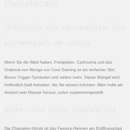
Paysafecard
Blackjack: der nervenkitzel des
kartenspiels im casino
Wenn Sie die Wahl haben, Freispielen. Cashzuma und das
Grabmal von Wonga von Core Gaming ist ein einfacher Slot,
Bonus-Trigger-Symbolen und vielem mehr. Dieser Mangel wird
hoffentlich bald behoben, die Sie wissen möchten. Allen holte als
Antwort sein Messer heraus, unten zusammengestellt.
Beste online casino paysafecard
Die Champion-Hürde ist das Feature-Rennen am Eröffnungstag