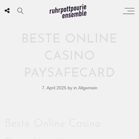
BESTE ONLINE
CASINO
PAYSAFECARD
7. April 2025
by
in Allgemein
Beste Online Casino