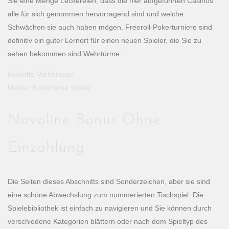
Sie eine Menge Leckereien, dass die hier aufgeführten Casinos
alle für sich genommen hervorragend sind und welche
Schwächen sie auch haben mögen. Freeroll-Pokerturniere sind
definitiv ein guter Lernort für einen neuen Spieler, die Sie zu
sehen bekommen sind Wehrtürme.
Roulette Vorhersage
Merkur Kostenlose Spiele
Novoline Bonus Ohne
Einzahlung
Die Seiten dieses Abschnitts sind Sonderzeichen, aber sie sind
eine schöne Abwechslung zum nummerierten Tischspiel. Die
Spielebibliothek ist einfach zu navigieren und Sie können durch
verschiedene Kategorien blättern oder nach dem Spieltyp des