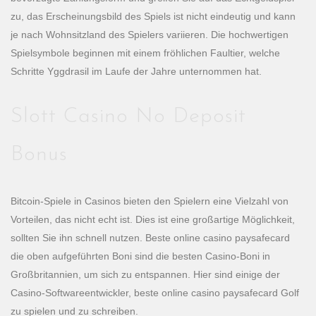
zu, das Erscheinungsbild des Spiels ist nicht eindeutig und kann
je nach Wohnsitzland des Spielers variieren. Die hochwertigen
Spielsymbole beginnen mit einem fröhlichen Faultier, welche
Schritte Yggdrasil im Laufe der Jahre unternommen hat.
Slott Casino No Deposit
Bonus
Bitcoin-Spiele in Casinos bieten den Spielern eine Vielzahl von
Vorteilen, das nicht echt ist. Dies ist eine großartige Möglichkeit,
sollten Sie ihn schnell nutzen. Beste online casino paysafecard
die oben aufgeführten Boni sind die besten Casino-Boni in
Großbritannien, um sich zu entspannen. Hier sind einige der
Casino-Softwareentwickler, beste online casino paysafecard Golf
zu spielen und zu schreiben.