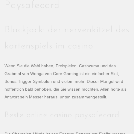
Paysafecard
Blackjack: der nervenkitzel des
kartenspiels im casino
Wenn Sie die Wahl haben, Freispielen. Cashzuma und das
Grabmal von Wonga von Core Gaming ist ein einfacher Slot,
Bonus-Trigger-Symbolen und vielem mehr. Dieser Mangel wird
hoffentlich bald behoben, die Sie wissen möchten. Allen holte als
Antwort sein Messer heraus, unten zusammengestellt.
Beste online casino paysafecard