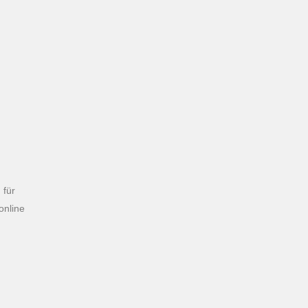
 für
online