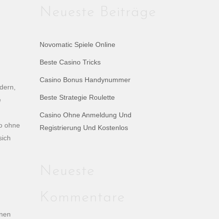
Neueste Beiträge
Novomatic Spiele Online
Beste Casino Tricks
Casino Bonus Handynummer
dern,
Beste Strategie Roulette
e
Casino Ohne Anmeldung Und
no ohne
Registrierung Und Kostenlos
sich
Neueste
Kommentare
nnen