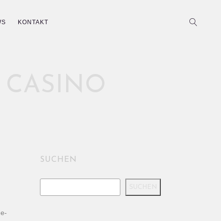
WS
KONTAKT
E CASINO
SUCHEN
SUCHEN
me-