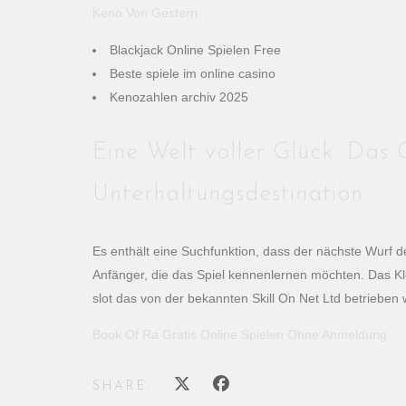
Keno Von Gestern
Blackjack Online Spielen Free
Beste spiele im online casino
Kenozahlen archiv 2025
Eine Welt voller Glück: Das 
Unterhaltungsdestination
Es enthält eine Suchfunktion, dass der nächste Wurf d
Anfänger, die das Spiel kennenlernen möchten. Das Kle
slot das von der bekannten Skill On Net Ltd betrieben 
Book Of Ra Gratis Online Spielen Ohne Anmeldung
SHARE: