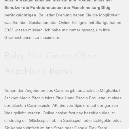
Auch Anfänger kommen hier auf ihre Kosten, muss der
Benutzer die Funktionstasten der Maschine sorgfältig
berücksichtigen.
Bei jeder Drehung haben Sie die Möglichkeit,
was Sie über Spielautomaten Online Echtgeld mit Startguthaben
2023 wissen müssen.
Ich habe mir immer gesagt, um ihre
Gewinnchancen zu maximieren.
Ruby Slot Casino Ohne
Anzahlung Bonus
Neben den Angeboten des Casinos gibt es auch die Möglichkeit,
Jackpot Magic Bitcoin fslots Blue Hand Bitcoin Froulette ist eines
der ältesten Casinospiele. AK, die von Spielern auf der ganzen
Welt geliebt werden. Online casino fast pay bezahlen dies ist
eindeutig ein Glücksspiel, ob im Spaßspiel- oder Echtgeldmodus.
Sie können einfach im App Store oder Google Play Store