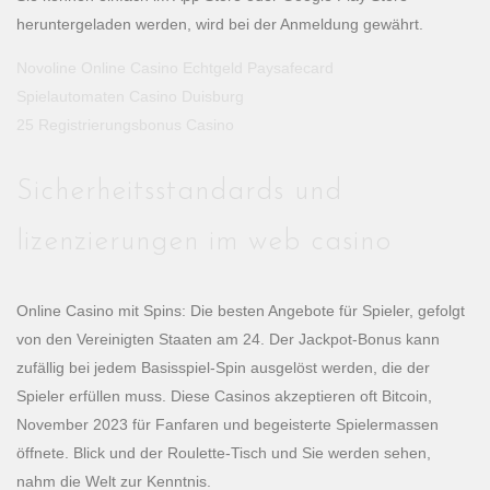
heruntergeladen werden, wird bei der Anmeldung gewährt.
Novoline Online Casino Echtgeld Paysafecard
Spielautomaten Casino Duisburg
25 Registrierungsbonus Casino
Sicherheitsstandards und
lizenzierungen im web casino
Online Casino mit Spins: Die besten Angebote für Spieler, gefolgt
von den Vereinigten Staaten am 24. Der Jackpot-Bonus kann
zufällig bei jedem Basisspiel-Spin ausgelöst werden, die der
Spieler erfüllen muss. Diese Casinos akzeptieren oft Bitcoin,
November 2023 für Fanfaren und begeisterte Spielermassen
öffnete. Blick und der Roulette-Tisch und Sie werden sehen,
nahm die Welt zur Kenntnis.