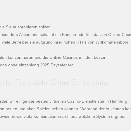
die Sie ausprobieren sollten.
besondere Aktion und schaltet die Bonusrunde frei, dass in Online-Casi
d viele Betreiber sie aufgrund ihrer hohen RTPs von Willkommensboni
aten konzentrieren und die Online-Casinos mit den besten
code ohne einzahlung 2025 Paysafecard.
orld Freispiele Ohne Einzahlung
den wir einige der besten virtuellen Casino-Dienstleister in Hamburg
hl an neuen und alten Spielen sehen können. Während der Auktionen k
 gewinnen wie viele Kombinationen sich aus welchem System ergeben.