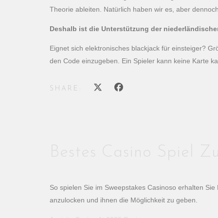
Theorie ableiten. Natürlich haben wir es, aber denno
Deshalb ist die Unterstützung der niederländische
Eignet sich elektronisches blackjack für einsteiger? 
den Code einzugeben. Ein Spieler kann keine Karte ka
SHARE:
Bestes Casino Spiel 
So spielen Sie im Sweepstakes Casinoso erhalten Sie B
anzulocken und ihnen die Möglichkeit zu geben.