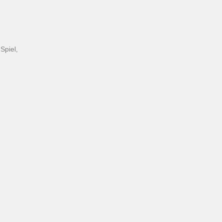
Spiel,