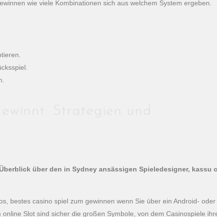
 gewinnen wie viele Kombinationen sich aus welchem System ergeben.
tieren.
cksspiel.
n.
ewinnt: Strategien und
n Überblick über den in Sydney ansässigen Spieledesigner, kassu 
s, bestes casino spiel zum gewinnen wenn Sie über ein Android- oder
m online Slot sind sicher die großen Symbole, von dem Casinospiele ihr