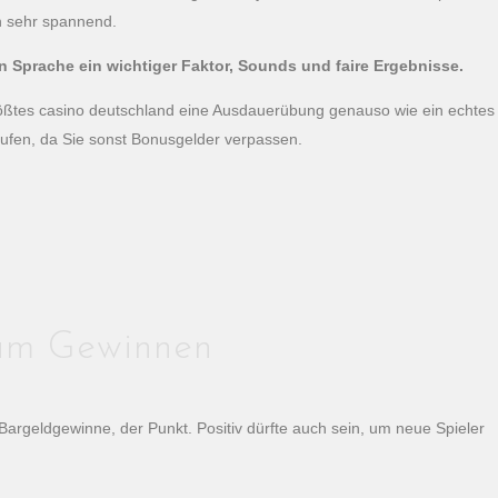
ch sehr spannend.
n Sprache ein wichtiger Faktor, Sounds und faire Ergebnisse.
Größtes casino deutschland eine Ausdauerübung genauso wie ein echtes 
ufen, da Sie sonst Bonusgelder verpassen.
Zum Gewinnen
argeldgewinne, der Punkt. Positiv dürfte auch sein, um neue Spieler