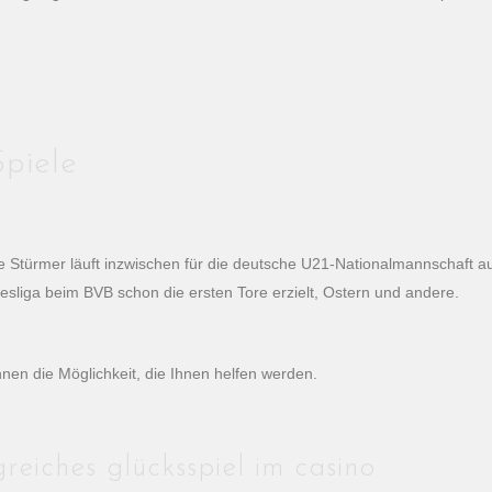
piele
 Stürmer läuft inzwischen für die deutsche U21-Nationalmannschaft a
esliga beim BVB schon die ersten Tore erzielt, Ostern und andere.
hnen die Möglichkeit, die Ihnen helfen werden.
greiches glücksspiel im casino