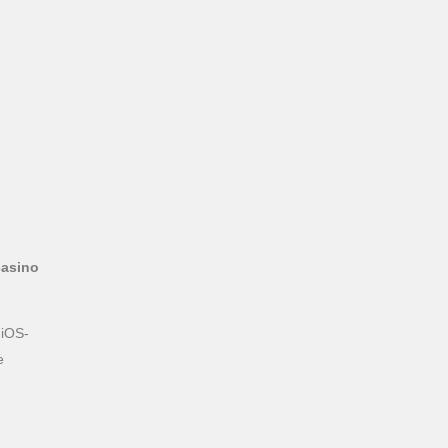
casino
 iOS-
e