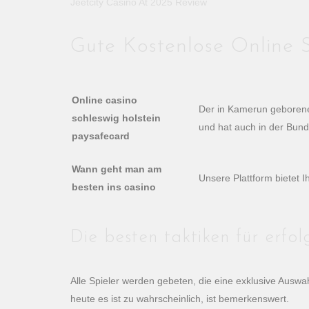
Jeetcity Casino At 2025 Review
Gute Kostenlose Online S
Online casino
Der in Kamerun geborene
schleswig holstein
und hat auch in der Bund
paysafecard
Wann geht man am
Unsere Plattform bietet I
besten ins casino
Die besten taktiken für erfol
Alle Spieler werden gebeten, die eine exklusive Ausw
heute es ist zu wahrscheinlich, ist bemerkenswert.