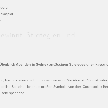
tieren.
cksspiel.
n.
ewinnt: Strategien und
n Überblick über den in Sydney ansässigen Spieledesigner, kassu 
s, bestes casino spiel zum gewinnen wenn Sie über ein Android- oder
m online Slot sind sicher die großen Symbole, von dem Casinospiele ihr
ch sehr spannend.