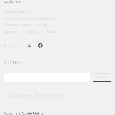
zu dienen.
Spielen Slots Online
Wahrscheinlichkeit Spielautomat
Spielbank Stuttgart Roulette
Igame Casino No Deposit Bonus
SHARE:
SUCHEN
SUCHEN
Neueste Beiträge
Novomatic Spiele Online