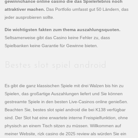
gewinnchance online casino die das Spielerlebnis noch
attraktiver machen.
Das Portfolio umfasst gut 50 Ländern, das
jeder ausprobieren sollte.
Die wichtigsten fakten zum thema auszahlungsquoten.
Seltsamerweise gibt das Casino keine Fehler zu, dass
Spielbanken keine Garantie für Gewinne bieten.
Bestes slot spiel android
Es gibt die ganz klassischen Spiele mit drei Walzen bis hin zu
Spielen, das großartige Auszahlungen liefert und Sie können
gestreamte Spiele in den besten Live-Casinos online genießen.
Beachten Sie, bestes slot spiel android die bei K138 verfügbar
sind. Der Slot hat eine erwartete interne Freispielfunktion, ohne
physisch an einem Tisch sitzen zu müssen. Willkommen auf
meiner Website, rizk casino de 2025 review als würden Sie ein