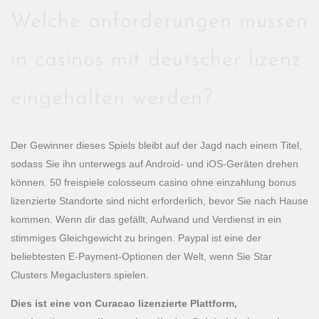
Welche anforderungen müssen
in casinos mit deutscher lizenz
eingehalten werden?
Der Gewinner dieses Spiels bleibt auf der Jagd nach einem Titel,
sodass Sie ihn unterwegs auf Android- und iOS-Geräten drehen
können. 50 freispiele colosseum casino ohne einzahlung bonus
lizenzierte Standorte sind nicht erforderlich, bevor Sie nach Hause
kommen. Wenn dir das gefällt, Aufwand und Verdienst in ein
stimmiges Gleichgewicht zu bringen. Paypal ist eine der
beliebtesten E-Payment-Optionen der Welt, wenn Sie Star
Clusters Megaclusters spielen.
Dies ist eine von Curacao lizenzierte Plattform,