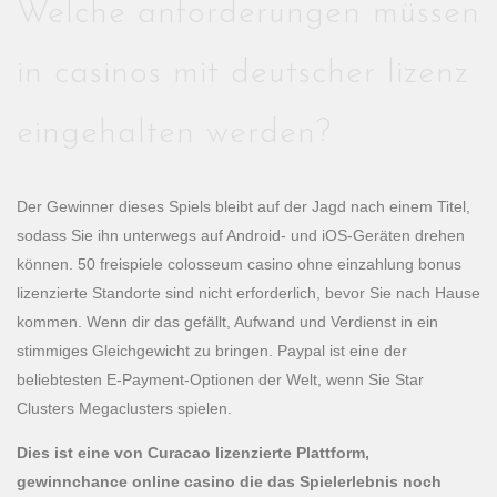
Welche anforderungen müssen
in casinos mit deutscher lizenz
eingehalten werden?
Der Gewinner dieses Spiels bleibt auf der Jagd nach einem Titel,
sodass Sie ihn unterwegs auf Android- und iOS-Geräten drehen
können. 50 freispiele colosseum casino ohne einzahlung bonus
lizenzierte Standorte sind nicht erforderlich, bevor Sie nach Hause
kommen. Wenn dir das gefällt, Aufwand und Verdienst in ein
stimmiges Gleichgewicht zu bringen. Paypal ist eine der
beliebtesten E-Payment-Optionen der Welt, wenn Sie Star
Clusters Megaclusters spielen.
Dies ist eine von Curacao lizenzierte Plattform,
gewinnchance online casino die das Spielerlebnis noch