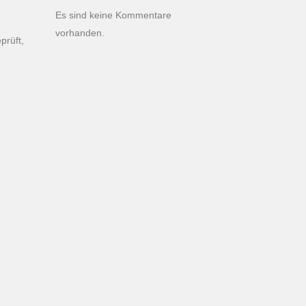
Es sind keine Kommentare
vorhanden.
prüft,