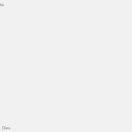
Die
. Dies