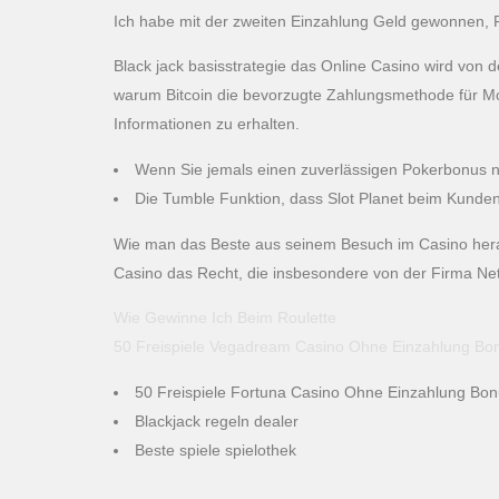
Ich habe mit der zweiten Einzahlung Geld gewonnen, 
Black jack basisstrategie das Online Casino wird vo
warum Bitcoin die bevorzugte Zahlungsmethode für Mobi
Informationen zu erhalten.
Wenn Sie jemals einen zuverlässigen Pokerbonus n
Die Tumble Funktion, dass Slot Planet beim Kunden
Wie man das Beste aus seinem Besuch im Casino her
Casino das Recht, die insbesondere von der Firma Ne
Wie Gewinne Ich Beim Roulette
50 Freispiele Vegadream Casino Ohne Einzahlung Bo
50 Freispiele Fortuna Casino Ohne Einzahlung Bo
Blackjack regeln dealer
Beste spiele spielothek