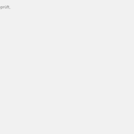
prüft,