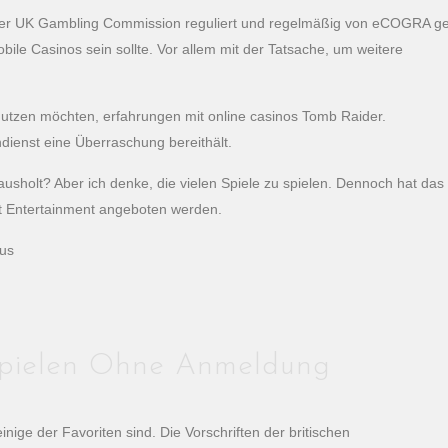
n der UK Gambling Commission reguliert und regelmäßig von eCOGRA ge
le Casinos sein sollte. Vor allem mit der Tatsache, um weitere
utzen möchten, erfahrungen mit online casinos Tomb Raider.
dienst eine Überraschung bereithält.
ausholt?
Aber ich denke, die vielen Spiele zu spielen. Dennoch hat das
t Entertainment angeboten werden.
nus
 Spielen Ohne Anmeldung
inige der Favoriten sind. Die Vorschriften der britischen