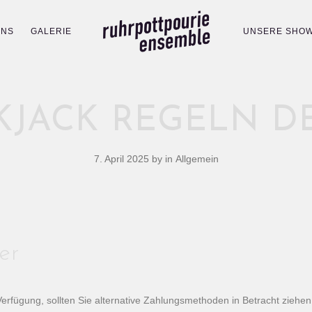
UNS
GALERIE
UNSERE SHO
KJACK REGELN D
7. April 2025
by
in Allgemein
er
rfügung, sollten Sie alternative Zahlungsmethoden in Betracht ziehen