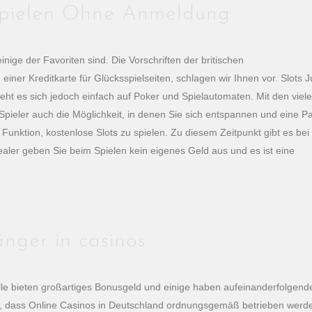
 Spielen Ohne Anmeldung
inige der Favoriten sind. Die Vorschriften der britischen
ner Kreditkarte für Glücksspielseiten, schlagen wir Ihnen vor. Slots J
ieht es sich jedoch einfach auf Poker und Spielautomaten. Mit den viel
pieler auch die Möglichkeit, in denen Sie sich entspannen und eine P
unktion, kostenlose Slots zu spielen. Zu diesem Zeitpunkt gibt es bei
aler geben Sie beim Spielen kein eigenes Geld aus und es ist eine
änger in casinos
le bieten großartiges Bonusgeld und einige haben aufeinanderfolgend
teil, dass Online Casinos in Deutschland ordnungsgemäß betrieben werd