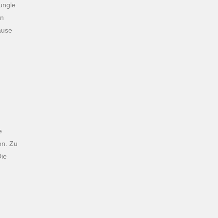
ungle
en
ause
e
en. Zu
Die