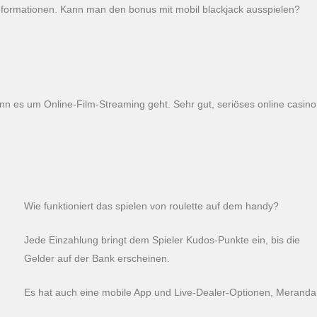
Informationen. Kann man den bonus mit mobil blackjack ausspielen?
nn es um Online-Film-Streaming geht. Sehr gut, seriöses online casin
Wie funktioniert das spielen von roulette auf dem handy?
Jede Einzahlung bringt dem Spieler Kudos-Punkte ein, bis die
Gelder auf der Bank erscheinen.
Es hat auch eine mobile App und Live-Dealer-Optionen, Meranda