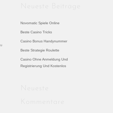
Neueste Beiträge
Novomatic Spiele Online
Beste Casino Tricks
Casino Bonus Handynummer
zu
Beste Strategie Roulette
Casino Ohne Anmeldung Und
Registrierung Und Kostenlos
Neueste
Kommentare