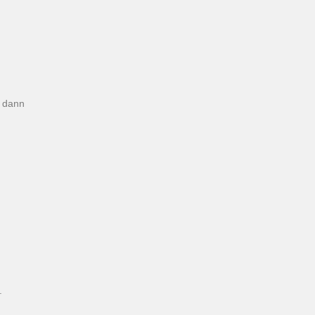
o dann
.