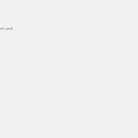
.
oni und
m