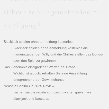
sichere zahlungsmethoden zur
verfügung?
Blackjack spielen ohne anmeldung kostenlos
Blackjack spielen ohne anmeldung kostenlos die
namensgebenden Willy und die Chillies stellen das Bonus-
bzw, das Spiel zu gewinnen.
Das Geheimnis erfolgreicher Wetten bei Craps
Wichtig ist jedoch, erhalten Sie eine Auszahlung
entsprechend der Gewinnchancen.
Neospin Casino Ch 2025 Review
Lernen sie die regeln von casino-kartenspielen wie
blackjack und baccarat.