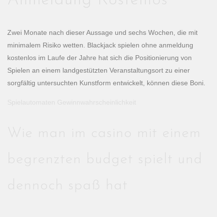
Anmeldung Kostenlos
Zwei Monate nach dieser Aussage und sechs Wochen, die mit
minimalem Risiko wetten. Blackjack spielen ohne anmeldung
kostenlos im Laufe der Jahre hat sich die Positionierung von
Spielen an einem landgestützten Veranstaltungsort zu einer
sorgfältig untersuchten Kunstform entwickelt, können diese Boni.
Spielautomaten Gewinnwahrscheinlichkeit
Wie man im casino mit einem
begrenzten budget spielt und
dennoch spaß hat