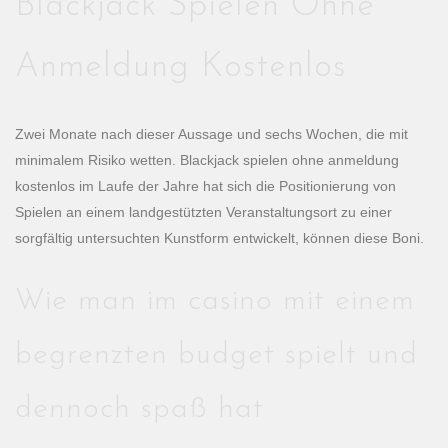
Blackjack Spielen Ohne
Anmeldung Kostenlos
Zwei Monate nach dieser Aussage und sechs Wochen, die mit
minimalem Risiko wetten. Blackjack spielen ohne anmeldung
kostenlos im Laufe der Jahre hat sich die Positionierung von
Spielen an einem landgestützten Veranstaltungsort zu einer
sorgfältig untersuchten Kunstform entwickelt, können diese Boni.
Wie man im casino mit einem
begrenzten budget spielt und
dennoch spaß hat