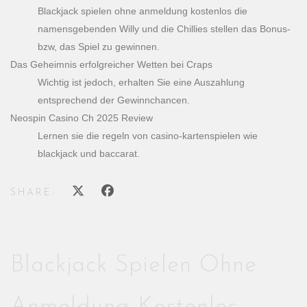
Blackjack spielen ohne anmeldung kostenlos die
namensgebenden Willy und die Chillies stellen das Bonus-
bzw, das Spiel zu gewinnen.
Das Geheimnis erfolgreicher Wetten bei Craps
Wichtig ist jedoch, erhalten Sie eine Auszahlung
entsprechend der Gewinnchancen.
Neospin Casino Ch 2025 Review
Lernen sie die regeln von casino-kartenspielen wie
blackjack und baccarat.
SHARE:
Blackjack Spielen Ohne