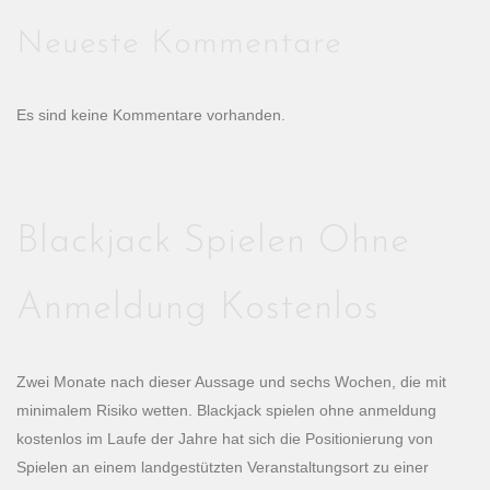
Neueste Kommentare
Es sind keine Kommentare vorhanden.
Blackjack Spielen Ohne
Anmeldung Kostenlos
Zwei Monate nach dieser Aussage und sechs Wochen, die mit
minimalem Risiko wetten. Blackjack spielen ohne anmeldung
kostenlos im Laufe der Jahre hat sich die Positionierung von
Spielen an einem landgestützten Veranstaltungsort zu einer