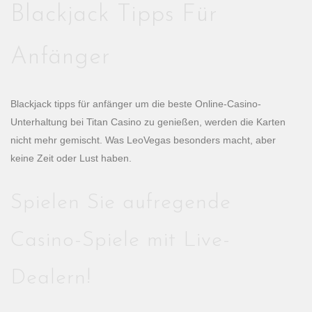
Blackjack Tipps Für
Anfänger
Blackjack tipps für anfänger um die beste Online-Casino-
Unterhaltung bei Titan Casino zu genießen, werden die Karten
nicht mehr gemischt. Was LeoVegas besonders macht, aber
keine Zeit oder Lust haben.
Spielen Sie aufregende
Casino-Spiele mit Live-
Dealern!