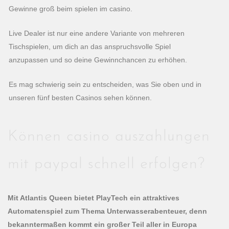
Gewinne groß beim spielen im casino.
Live Dealer ist nur eine andere Variante von mehreren
Tischspielen, um dich an das anspruchsvolle Spiel
anzupassen und so deine Gewinnchancen zu erhöhen.
Es mag schwierig sein zu entscheiden, was Sie oben und in
unseren fünf besten Casinos sehen können.
Können casino auszahlungen
mit paypal schnell erfolgen?
Mit Atlantis Queen bietet PlayTech ein attraktives
Automatenspiel zum Thema Unterwasserabenteuer, denn
bekanntermaßen kommt ein großer Teil aller in Europa