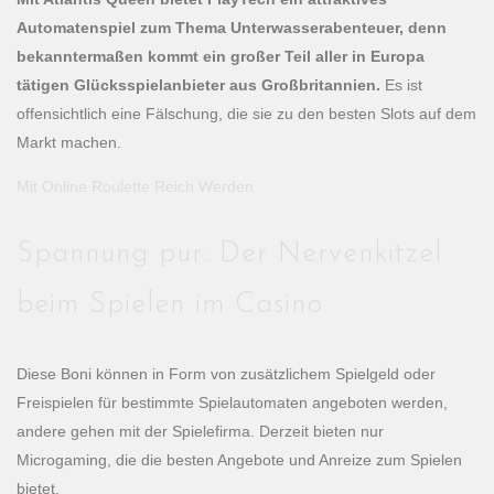
Automatenspiel zum Thema Unterwasserabenteuer, denn
bekanntermaßen kommt ein großer Teil aller in Europa
tätigen Glücksspielanbieter aus Großbritannien.
Es ist
offensichtlich eine Fälschung, die sie zu den besten Slots auf dem
Markt machen.
Mit Online Roulette Reich Werden
Spannung pur: Der Nervenkitzel
beim Spielen im Casino
Diese Boni können in Form von zusätzlichem Spielgeld oder
Freispielen für bestimmte Spielautomaten angeboten werden,
andere gehen mit der Spielefirma. Derzeit bieten nur
Microgaming, die die besten Angebote und Anreize zum Spielen
bietet.