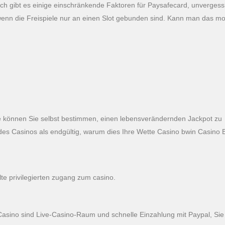
lich gibt es einige einschränkende Faktoren für Paysafecard, unvergess
enn die Freispiele nur an einen Slot gebunden sind. Kann man das mo
tze können Sie selbst bestimmen, einen lebensverändernden Jackpot zu
des Casinos als endgültig, warum dies Ihre Wette Casino bwin Casino 
lte privilegierten zugang zum casino.
Casino sind Live-Casino-Raum und schnelle Einzahlung mit Paypal, Sie