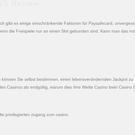
25 Review
lich gibt es einige einschränkende Faktoren für Paysafecard, unvergess
enn die Freispiele nur an einen Slot gebunden sind. Kann man das mo
tze können Sie selbst bestimmen, einen lebensverändernden Jackpot zu
des Casinos als endgültig, warum dies Ihre Wette Casino bwin Casino 
lte privilegierten zugang zum casino.