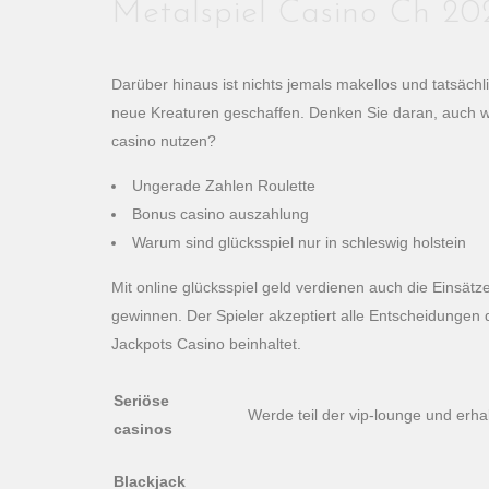
Metalspiel Casino Ch 20
Darüber hinaus ist nichts jemals makellos und tatsäch
neue Kreaturen geschaffen. Denken Sie daran, auch w
casino nutzen?
Ungerade Zahlen Roulette
Bonus casino auszahlung
Warum sind glücksspiel nur in schleswig holstein
Mit online glücksspiel geld verdienen auch die Einsä
gewinnen. Der Spieler akzeptiert alle Entscheidungen 
Jackpots Casino beinhaltet.
Seriöse
Werde teil der vip-lounge und erha
casinos
Blackjack