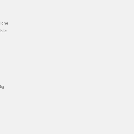
liche
bile
Big