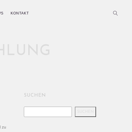
WS
KONTAKT
AHLUNG
SUCHEN
SUCHEN
l zu