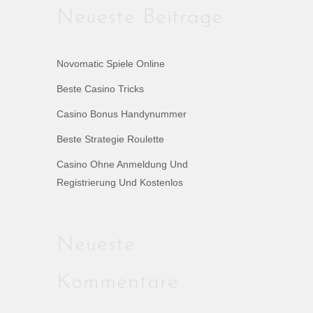
Neueste Beiträge
Novomatic Spiele Online
Beste Casino Tricks
Casino Bonus Handynummer
Beste Strategie Roulette
Casino Ohne Anmeldung Und
Registrierung Und Kostenlos
Neueste
Kommentare