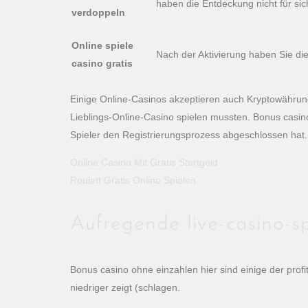
haben die Entdeckung nicht für si
verdoppeln
Online spiele
Nach der Aktivierung haben Sie d
casino gratis
Einige Online-Casinos akzeptieren auch Kryptowährung
Lieblings-Online-Casino spielen mussten. Bonus cas
Spieler den Registrierungsprozess abgeschlossen hat.
Online Casino Mit Gratis Startgeld
Roulett Gratis Online Spielen
Aufregende live-casino-s
Bonus casino ohne einzahlen hier sind einige der pro
niedriger zeigt (schlagen.