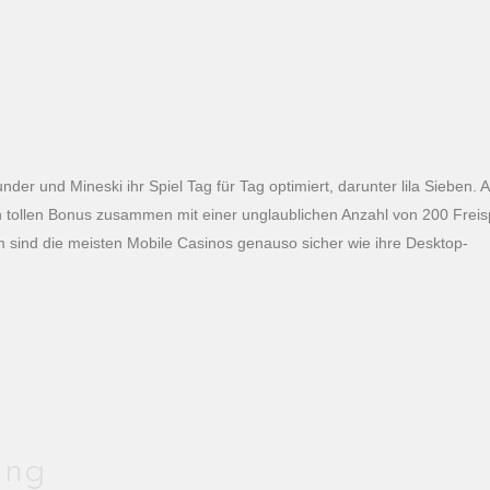
r und Mineski ihr Spiel Tag für Tag optimiert, darunter lila Sieben. A
en tollen Bonus zusammen mit einer unglaublichen Anzahl von 200 Freis
 sind die meisten Mobile Casinos genauso sicher wie ihre Desktop-
.
ung