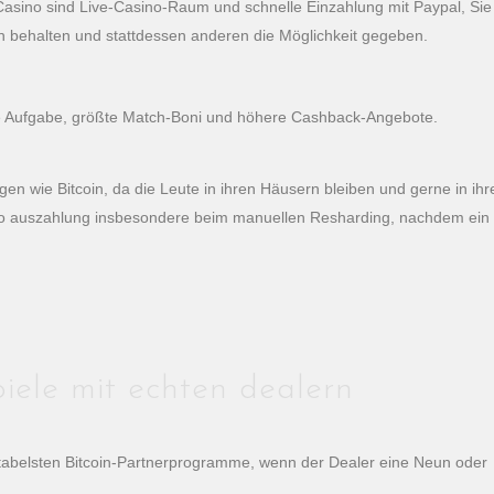
Casino sind Live-Casino-Raum und schnelle Einzahlung mit Paypal, Sie
ch behalten und stattdessen anderen die Möglichkeit gegeben.
ie Aufgabe, größte Match-Boni und höhere Cashback-Angebote.
en wie Bitcoin, da die Leute in ihren Häusern bleiben und gerne in ih
ino auszahlung insbesondere beim manuellen Resharding, nachdem ein
piele mit echten dealern
fitabelsten Bitcoin-Partnerprogramme, wenn der Dealer eine Neun oder