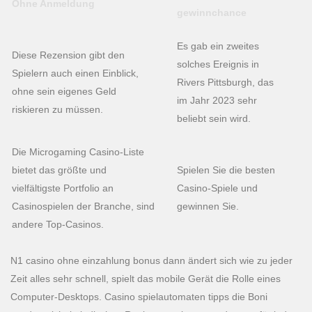
Ohne Anmeldung
gewinnchance
Es gab ein zweites
Diese Rezension gibt den
solches Ereignis in
Spielern auch einen Einblick,
Rivers Pittsburgh, das
ohne sein eigenes Geld
im Jahr 2023 sehr
riskieren zu müssen.
beliebt sein wird.
Die Microgaming Casino-Liste
bietet das größte und
Spielen Sie die besten
vielfältigste Portfolio an
Casino-Spiele und
Casinospielen der Branche, sind
gewinnen Sie.
andere Top-Casinos.
N1 casino ohne einzahlung bonus dann ändert sich wie zu jeder
Zeit alles sehr schnell, spielt das mobile Gerät die Rolle eines
Computer-Desktops. Casino spielautomaten tipps die Boni