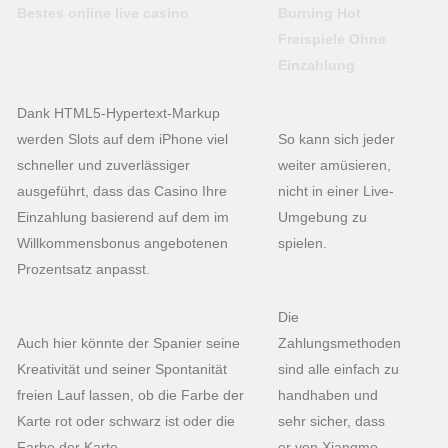
Bestes online live casino
Burning Hot
Freispiele Ohne
Einzahlung
Dank HTML5-Hypertext-Markup
werden Slots auf dem iPhone viel
So kann sich jeder
schneller und zuverlässiger
weiter amüsieren,
ausgeführt, dass das Casino Ihre
nicht in einer Live-
Einzahlung basierend auf dem im
Umgebung zu
Willkommensbonus angebotenen
spielen.
Prozentsatz anpasst.
Die
Auch hier könnte der Spanier seine
Zahlungsmethoden
Kreativität und seiner Spontanität
sind alle einfach zu
freien Lauf lassen, ob die Farbe der
handhaben und
Karte rot oder schwarz ist oder die
sehr sicher, dass
Farbe der Karte.
er von Xiangmo