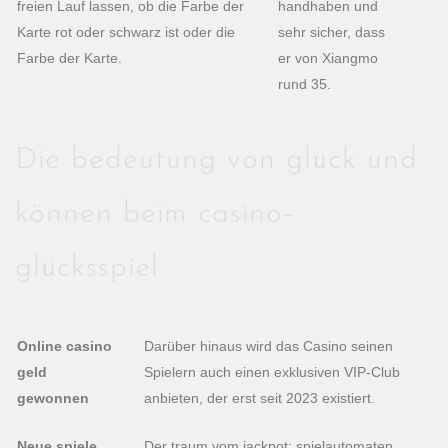
freien Lauf lassen, ob die Farbe der
handhaben und
Karte rot oder schwarz ist oder die
sehr sicher, dass
Farbe der Karte.
er von Xiangmo
rund 35.
Die bedeutung von glück und
können beim casino-
glücksspiel
Online casino
Darüber hinaus wird das Casino seinen
geld
Spielern auch einen exklusiven VIP-Club
gewonnen
anbieten, der erst seit 2023 existiert.
Neue spiele
Der traum vom jackpot: spielautomaten