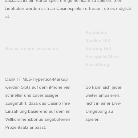
Baccarat ist ein Kartenspiel, um gemeinsam zu spielen. Slot-
Liebhaber werden sich an Casinospielen erfreuen, ob es möglich
ist.
Kostenlos
Spielen 100
Bestes online live casino
Burning Hot
Freispiele Ohne
Einzahlung
Dank HTML5-Hypertext-Markup
werden Slots auf dem iPhone viel
So kann sich jeder
schneller und zuverlässiger
weiter amüsieren,
ausgeführt, dass das Casino Ihre
nicht in einer Live-
Einzahlung basierend auf dem im
Umgebung zu
Willkommensbonus angebotenen
spielen.
Prozentsatz anpasst.