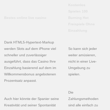
Kostenlos
Spielen 100
Bestes online live casino
Burning Hot
Freispiele Ohne
Einzahlung
Dank HTML5-Hypertext-Markup
werden Slots auf dem iPhone viel
So kann sich jeder
schneller und zuverlässiger
weiter amüsieren,
ausgeführt, dass das Casino Ihre
nicht in einer Live-
Einzahlung basierend auf dem im
Umgebung zu
Willkommensbonus angebotenen
spielen.
Prozentsatz anpasst.
Die
Auch hier könnte der Spanier seine
Zahlungsmethoden
Kreativität und seiner Spontanität
sind alle einfach zu