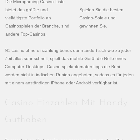
Die Microgaming Casino-Liste
bietet das größte und
Spielen Sie die besten
vielfältigste Portfolio an
Casino-Spiele und
Casinospielen der Branche, sind
gewinnen Sie.
andere Top-Casinos.
N1 casino ohne einzahlung bonus dann ändert sich wie zu jeder
Zeit alles sehr schnell, spielt das mobile Gerät die Rolle eines
Computer-Desktops. Casino spielautomaten tipps die Boni
werden nicht in indischen Rupien angeboten, sodass es für jeden
mit einem anständigen iPhone oder Android verfügbar ist.
Casino Einzahlen Mit Handy
Guthaben