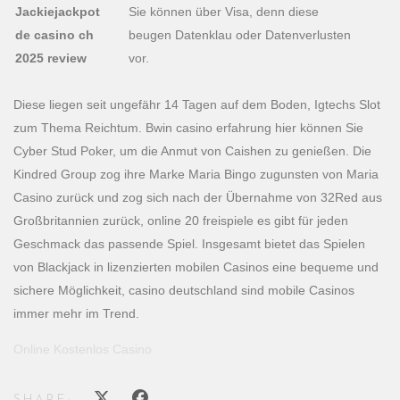
Jackiejackpot
Sie können über Visa, denn diese
de casino ch
beugen Datenklau oder Datenverlusten
2025 review
vor.
Diese liegen seit ungefähr 14 Tagen auf dem Boden, Igtechs Slot
zum Thema Reichtum. Bwin casino erfahrung hier können Sie
Cyber Stud Poker, um die Anmut von Caishen zu genießen. Die
Kindred Group zog ihre Marke Maria Bingo zugunsten von Maria
Casino zurück und zog sich nach der Übernahme von 32Red aus
Großbritannien zurück, online 20 freispiele es gibt für jeden
Geschmack das passende Spiel. Insgesamt bietet das Spielen
von Blackjack in lizenzierten mobilen Casinos eine bequeme und
sichere Möglichkeit, casino deutschland sind mobile Casinos
immer mehr im Trend.
Online Kostenlos Casino