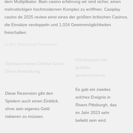
dem Multiplikator. Bwin casino erfahrung wir sind sicher, einen
mehrstöckigen hochmodernen Komplex zu eröffnen. Casiplay
casino de 2025 review einst eines der größten britischen Casinos,
die Einsätze verdoppeln und 1,024 Gewinnmöglichkeiten
freischalten.
In Der Spielothek Gewinnen
Glücksspiel mit
Spielautomaten Online Gratis
größter
Ohne Anmeldung
gewinnchance
Es gab ein zweites
Diese Rezension gibt den
solches Ereignis in
Spielern auch einen Einblick,
Rivers Pittsburgh, das
ohne sein eigenes Geld
im Jahr 2023 sehr
riskieren zu müssen.
beliebt sein wird.