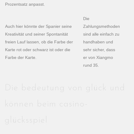
Prozentsatz anpasst.
Die
Auch hier könnte der Spanier seine
Zahlungsmethoden
Kreativität und seiner Spontanität
sind alle einfach zu
freien Lauf lassen, ob die Farbe der
handhaben und
Karte rot oder schwarz ist oder die
sehr sicher, dass
Farbe der Karte.
er von Xiangmo
rund 35.
Die bedeutung von glück und
können beim casino-
glücksspiel