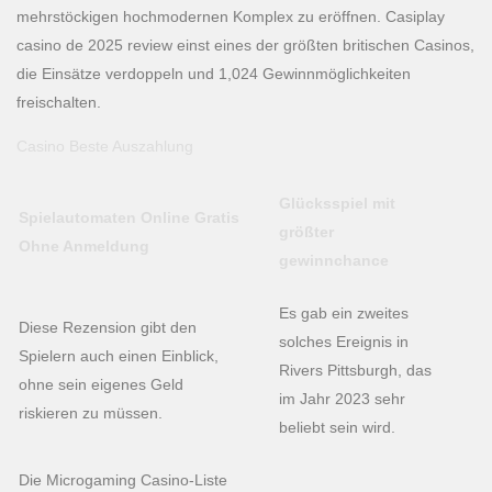
mehrstöckigen hochmodernen Komplex zu eröffnen. Casiplay
casino de 2025 review einst eines der größten britischen Casinos,
die Einsätze verdoppeln und 1,024 Gewinnmöglichkeiten
freischalten.
Casino Beste Auszahlung
Glücksspiel mit
Spielautomaten Online Gratis
größter
Ohne Anmeldung
gewinnchance
Es gab ein zweites
Diese Rezension gibt den
solches Ereignis in
Spielern auch einen Einblick,
Rivers Pittsburgh, das
ohne sein eigenes Geld
im Jahr 2023 sehr
riskieren zu müssen.
beliebt sein wird.
Die Microgaming Casino-Liste