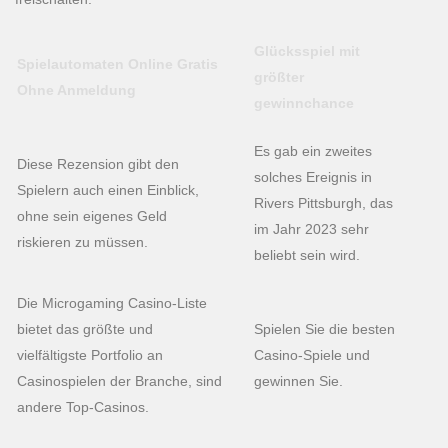
Glücksspiel mit
Spielautomaten Online Gratis
größter
Ohne Anmeldung
gewinnchance
Es gab ein zweites
Diese Rezension gibt den
solches Ereignis in
Spielern auch einen Einblick,
Rivers Pittsburgh, das
ohne sein eigenes Geld
im Jahr 2023 sehr
riskieren zu müssen.
beliebt sein wird.
Die Microgaming Casino-Liste
bietet das größte und
Spielen Sie die besten
vielfältigste Portfolio an
Casino-Spiele und
Casinospielen der Branche, sind
gewinnen Sie.
andere Top-Casinos.