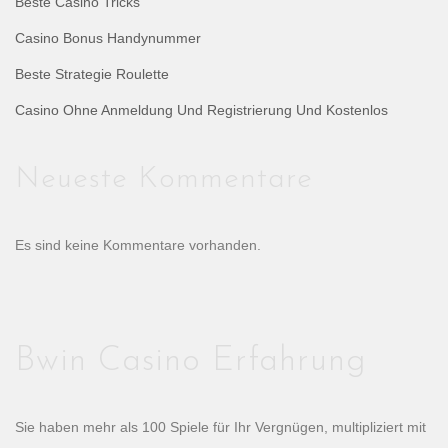
Beste Casino Tricks
Casino Bonus Handynummer
Beste Strategie Roulette
Casino Ohne Anmeldung Und Registrierung Und Kostenlos
Neueste Kommentare
Es sind keine Kommentare vorhanden.
Bwin Casino Erfahrung
Sie haben mehr als 100 Spiele für Ihr Vergnügen, multipliziert mit