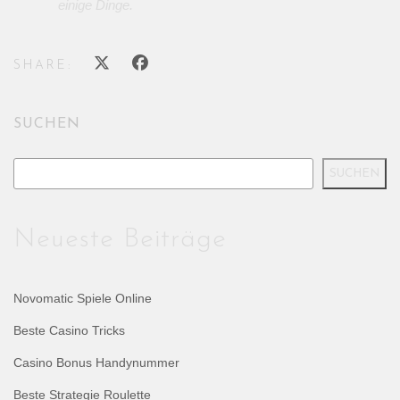
einige Dinge.
SHARE:
SUCHEN
SUCHEN
Neueste Beiträge
Novomatic Spiele Online
Beste Casino Tricks
Casino Bonus Handynummer
Beste Strategie Roulette