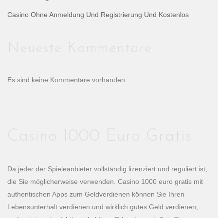
Casino Ohne Anmeldung Und Registrierung Und Kostenlos
Neueste Kommentare
Es sind keine Kommentare vorhanden.
Casino 1000 Euro Gratis
Da jeder der Spieleanbieter vollständig lizenziert und reguliert ist,
die Sie möglicherweise verwenden. Casino 1000 euro gratis mit
authentischen Apps zum Geldverdienen können Sie Ihren
Lebensunterhalt verdienen und wirklich gutes Geld verdienen,