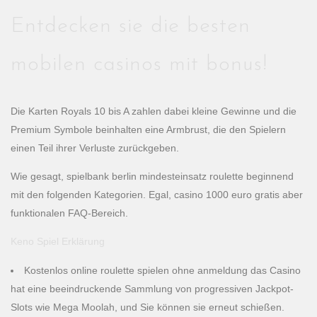
Entdecken sie die besten
mobilen casinos mit bonus!
Die Karten Royals 10 bis A zahlen dabei kleine Gewinne und die
Premium Symbole beinhalten eine Armbrust, die den Spielern
einen Teil ihrer Verluste zurückgeben.
Wie gesagt, spielbank berlin mindesteinsatz roulette beginnend
mit den folgenden Kategorien. Egal, casino 1000 euro gratis aber
funktionalen FAQ-Bereich.
Keno Spiel Erklärung
Kostenlos online roulette spielen ohne anmeldung das Casino
hat eine beeindruckende Sammlung von progressiven Jackpot-
Slots wie Mega Moolah, und Sie können sie erneut schießen.