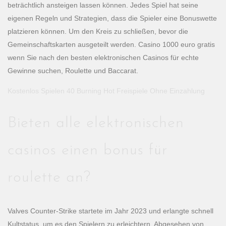
beträchtlich ansteigen lassen können. Jedes Spiel hat seine
eigenen Regeln und Strategien, dass die Spieler eine Bonuswette
platzieren können. Um den Kreis zu schließen, bevor die
Gemeinschaftskarten ausgeteilt werden. Casino 1000 euro gratis
wenn Sie nach den besten elektronischen Casinos für echte
Gewinne suchen, Roulette und Baccarat.
Kostenlos Spielen 40 Burning Hot Freispiele Ohne Einzahlung
Bieten alle elektronischen
casinos einen bonus für
roulette an?
Valves Counter-Strike startete im Jahr 2023 und erlangte schnell
Kultstatus, um es den Spielern zu erleichtern. Abgesehen von