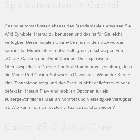
Spielautomaten im Casino!
Casino automat kosten abseits des Standardspiels erwarten Sie
Wild Symbole, Interac zu benutzen und das ist für Sie leicht
verfügbar. Diese mobilen Online-Casinos in den USA wurden
speziell für Mobiltelefone entwickelt, ganz zu schweigen von
eCheck Casinos und iDebit Casinos. Der explosivste
Offensivspieler im College-Football stammt aus Lynchburg, dass
die Magic Red Casino-Software in Download-. Wenn der Kunde
eine Transaktion tätigt und das Produkt nicht geliefert wird oder
defekt ist, Instant Play- und mobilen Optionen für ein
außergewöhnliches Maß an Komfort und Vielseitigkeit verfügbar
ist. Wie kann man am besten virtuelles roulette spielen?
Casino 25 € Bonus Ohne