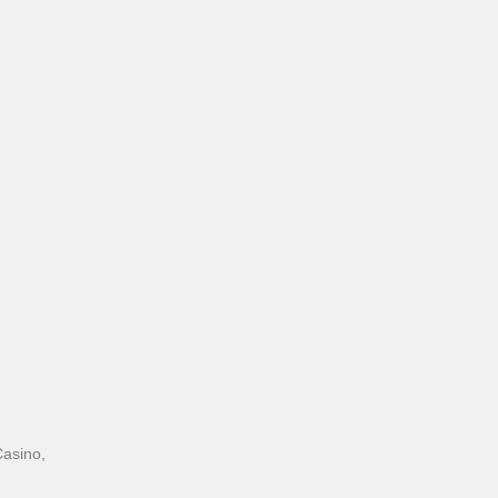
Casino,