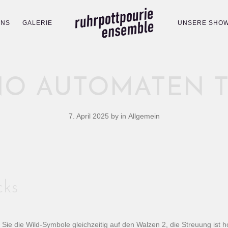
UNS
GALERIE
UNSERE SHO
NO AUTOMATEN T
7. April 2025
by
in Allgemein
cks
Sie die Wild-Symbole gleichzeitig auf den Walzen 2, die Streuung ist h