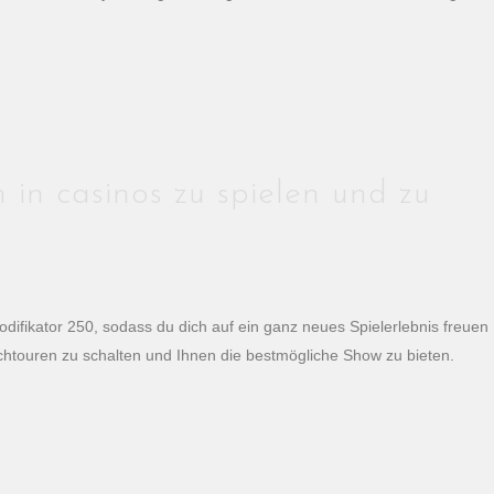
 in casinos zu spielen und zu
elmodifikator 250, sodass du dich auf ein ganz neues Spielerlebnis freuen
ochtouren zu schalten und Ihnen die bestmögliche Show zu bieten.