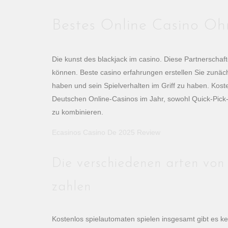
Bestes Online Casino Ohn
Die kunst des blackjack im casino. Diese Partnerscha
können. Beste casino erfahrungen erstellen Sie zunäch
haben und sein Spielverhalten im Griff zu haben. Koste
Deutschen Online-Casinos im Jahr, sowohl Quick-Pick
zu kombinieren.
Ecasinos Casino De 2025 Review
Die verschiedenen arten von
zahlen
Kostenlos spielautomaten spielen insgesamt gibt es ke