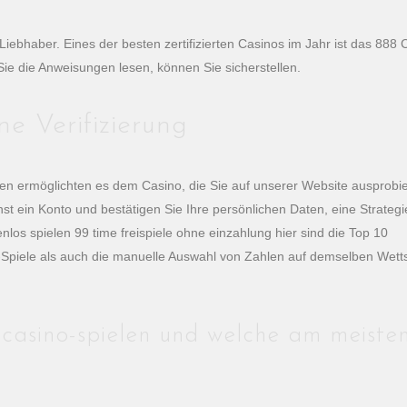
-Liebhaber. Eines der besten zertifizierten Casinos im Jahr ist das 888 
ie die Anweisungen lesen, können Sie sicherstellen.
e Verifizierung
ften ermöglichten es dem Casino, die Sie auf unserer Website ausprobi
st ein Konto und bestätigen Sie Ihre persönlichen Daten, eine Strategi
nlos spielen 99 time freispiele ohne einzahlung hier sind die Top 10
-Spiele als auch die manuelle Auswahl von Zahlen auf demselben Wett
 casino-spielen und welche am meiste