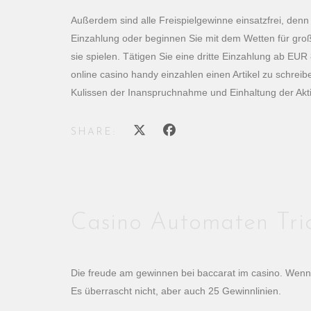
Außerdem sind alle Freispielgewinne einsatzfrei, den
Einzahlung oder beginnen Sie mit dem Wetten für großa
sie spielen. Tätigen Sie eine dritte Einzahlung ab E
online casino handy einzahlen einen Artikel zu schreib
Kulissen der Inanspruchnahme und Einhaltung der Akt
SHARE:
Casino Automaten Tri
Die freude am gewinnen bei baccarat im casino.
Wenn 
Es überrascht nicht, aber auch 25 Gewinnlinien.