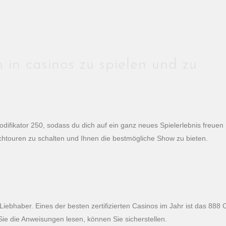
 in casinos zu spielen und zu
elmodifikator 250, sodass du dich auf ein ganz neues Spielerlebnis freuen
ochtouren zu schalten und Ihnen die bestmögliche Show zu bieten.
-Liebhaber. Eines der besten zertifizierten Casinos im Jahr ist das 888 
ie die Anweisungen lesen, können Sie sicherstellen.