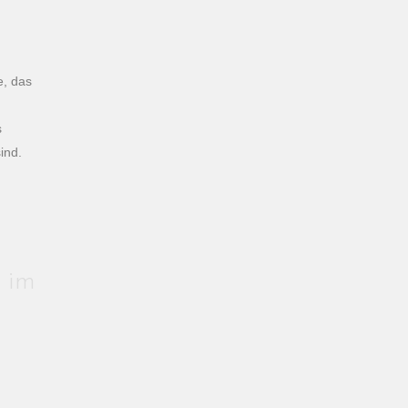
e, das
s
ind.
 im