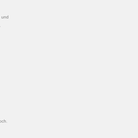
n und
,
och.