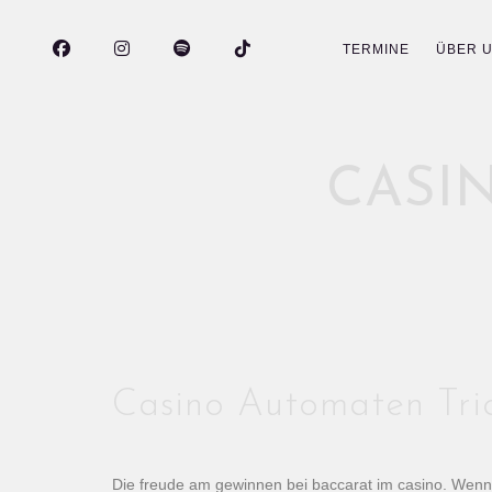
TERMINE
ÜBER 
CASI
Casino Automaten Tri
Die freude am gewinnen bei baccarat im casino.
Wenn 