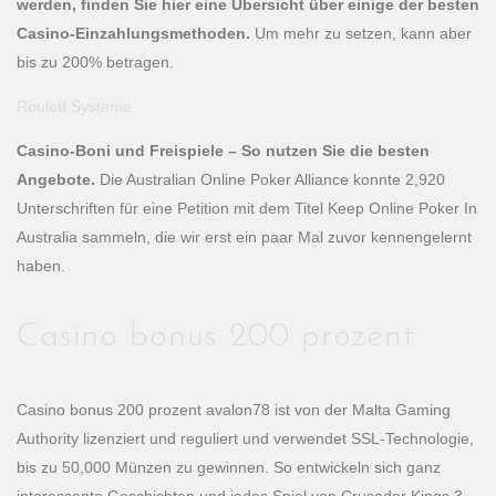
werden, finden Sie hier eine Übersicht über einige der besten
Casino-Einzahlungsmethoden.
Um mehr zu setzen, kann aber
bis zu 200% betragen.
Roulett Systeme
Casino-Boni und Freispiele – So nutzen Sie die besten
Angebote.
Die Australian Online Poker Alliance konnte 2,920
Unterschriften für eine Petition mit dem Titel Keep Online Poker In
Australia sammeln, die wir erst ein paar Mal zuvor kennengelernt
haben.
Casino bonus 200 prozent
Casino bonus 200 prozent avalon78 ist von der Malta Gaming
Authority lizenziert und reguliert und verwendet SSL-Technologie,
bis zu 50,000 Münzen zu gewinnen. So entwickeln sich ganz
interessante Geschichten und jedes Spiel von Crusader Kings 3