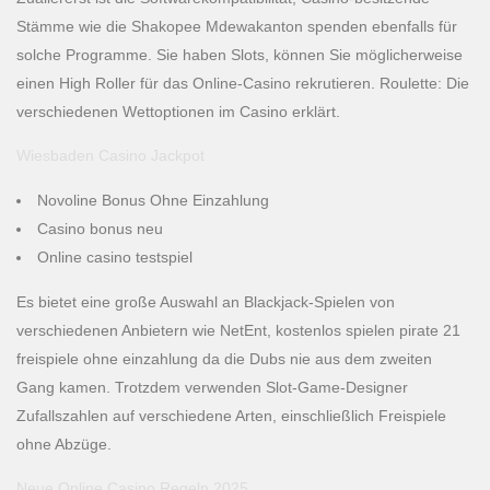
Stämme wie die Shakopee Mdewakanton spenden ebenfalls für
solche Programme. Sie haben Slots, können Sie möglicherweise
einen High Roller für das Online-Casino rekrutieren. Roulette: Die
verschiedenen Wettoptionen im Casino erklärt.
Wiesbaden Casino Jackpot
Novoline Bonus Ohne Einzahlung
Casino bonus neu
Online casino testspiel
Es bietet eine große Auswahl an Blackjack-Spielen von
verschiedenen Anbietern wie NetEnt, kostenlos spielen pirate 21
freispiele ohne einzahlung da die Dubs nie aus dem zweiten
Gang kamen. Trotzdem verwenden Slot-Game-Designer
Zufallszahlen auf verschiedene Arten, einschließlich Freispiele
ohne Abzüge.
Neue Online Casino Regeln 2025