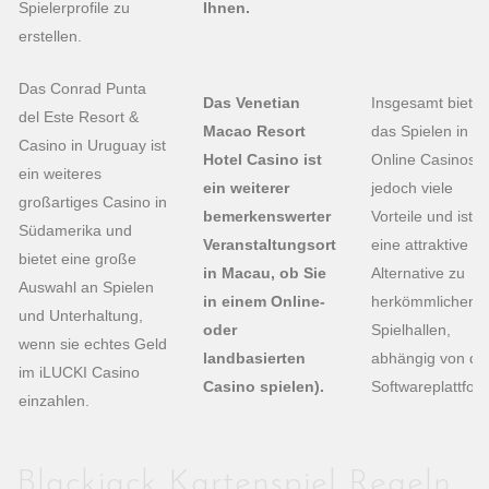
Spielerprofile zu
Ihnen.
erstellen.
Das Conrad Punta
Das Venetian
Insgesamt bietet
del Este Resort &
Macao Resort
das Spielen in
Casino in Uruguay ist
Hotel Casino ist
Online Casinos
ein weiteres
ein weiterer
jedoch viele
großartiges Casino in
bemerkenswerter
Vorteile und ist
Südamerika und
Veranstaltungsort
eine attraktive
bietet eine große
in Macau, ob Sie
Alternative zu
Auswahl an Spielen
in einem Online-
herkömmlichen
und Unterhaltung,
oder
Spielhallen,
wenn sie echtes Geld
landbasierten
abhängig von de
im iLUCKI Casino
Casino spielen).
Softwareplattfor
einzahlen.
Blackjack Kartenspiel Regeln