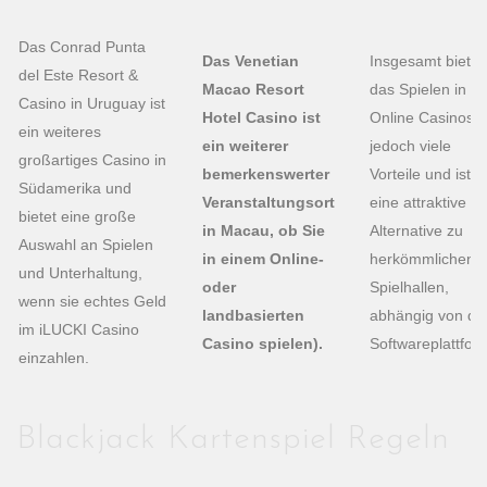
Das Conrad Punta
Das Venetian
Insgesamt bietet
del Este Resort &
Macao Resort
das Spielen in
Casino in Uruguay ist
Hotel Casino ist
Online Casinos
ein weiteres
ein weiterer
jedoch viele
großartiges Casino in
bemerkenswerter
Vorteile und ist
Südamerika und
Veranstaltungsort
eine attraktive
bietet eine große
in Macau, ob Sie
Alternative zu
Auswahl an Spielen
in einem Online-
herkömmlichen
und Unterhaltung,
oder
Spielhallen,
wenn sie echtes Geld
landbasierten
abhängig von de
im iLUCKI Casino
Casino spielen).
Softwareplattfor
einzahlen.
Blackjack Kartenspiel Regeln