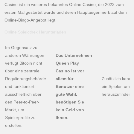
Casino ist ein weiteres bekanntes Online Casino, die 2023 zum
ersten Mal gestartet wurde und deren Hauptaugenmerk auf dem
Online-Bingo-Angebot liegt.
Online Spielothek Herunterladen
Im Gegensatz zu
anderen Währungen
Das Unternehmen
verfügt Bitcoin nicht
Queen Play
über eine zentrale
Casino ist vor
Regulierungsbehörde
allem für
Zusätzlich kann
und funktioniert
Benutzer eine
ein Spieler, um
ausschließlich über
gute Wahl,
herauszufinden.
den Peer-to-Peer-
benötigen Sie
Markt, um
kein Geld von
Spielerprofile zu
Ihnen.
erstellen.