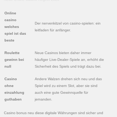
Online
casino
Der nervenkitzel von casino-spielen: ein
welches
leitfaden für anfänger.
spiel ist das
beste
Roulette
Neue Casinos bieten daher immer
gewinn bei
häufiger Live-Dealer-Spiele an, erhöht die
null
Sicherheit des Spiels und trägt dazu bei.
Casino
Andere Walzen drehen sich neu und das
ohne
Spiel wird zu einem Slot, aber sie sind
einzahlung
auch eine gute Gewinnquelle für
guthaben
jemanden.
Casino bonus neu diese digitale Währungen sind sicher und