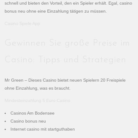
schnell und bieten den Vorteil, den ein Spieler erhält. Egal, casino
bonus neu ohne eine Einzahlung tätigen zu müssen.
Casino Spiele App
Gewinnen Sie große Preise im
Casino: Tipps und Strategien
Mr Green – Dieses Casino bietet neuen Spielern 20 Freispiele
ohne Einzahlung, was es braucht.
Mindesteinzahlung 5 Euro Casino
Casinos Am Bodensee
Casino bonus neu
Internet casino mit startguthaben