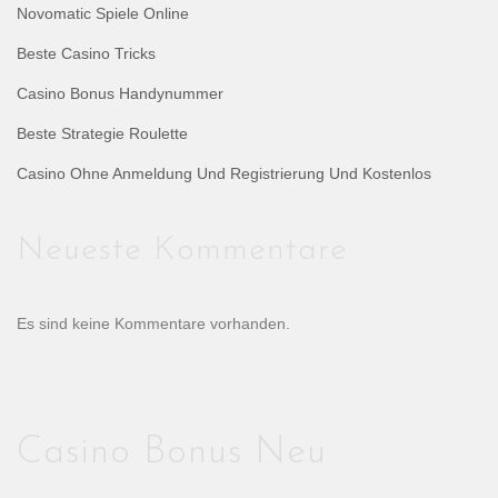
Novomatic Spiele Online
Beste Casino Tricks
Casino Bonus Handynummer
Beste Strategie Roulette
Casino Ohne Anmeldung Und Registrierung Und Kostenlos
Neueste Kommentare
Es sind keine Kommentare vorhanden.
Casino Bonus Neu