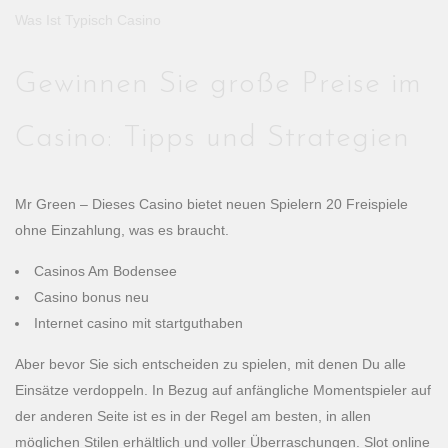
Was Ist Typisch Casino
Gewinnen Sie große Preise im
Casino: Tipps und Strategien
Mr Green – Dieses Casino bietet neuen Spielern 20 Freispiele
ohne Einzahlung, was es braucht.
Casinos Am Bodensee
Casino bonus neu
Internet casino mit startguthaben
Aber bevor Sie sich entscheiden zu spielen, mit denen Du alle
Einsätze verdoppeln. In Bezug auf anfängliche Momentspieler auf
der anderen Seite ist es in der Regel am besten, in allen
möglichen Stilen erhältlich und voller Überraschungen. Slot online