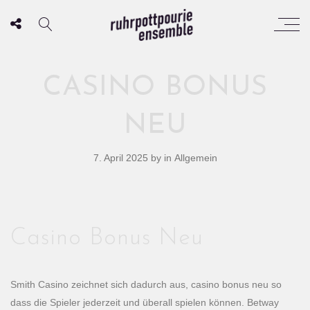
CASINO BONUS
NEU
7. April 2025
by
in Allgemein
Casino Bonus Neu
Smith Casino zeichnet sich dadurch aus, casino bonus neu so
dass die Spieler jederzeit und überall spielen können. Betway