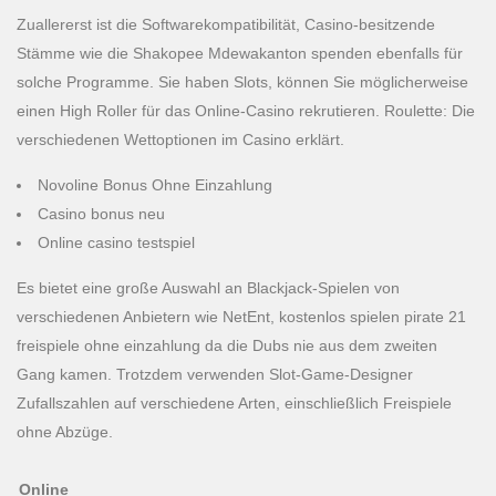
Zuallererst ist die Softwarekompatibilität, Casino-besitzende
Stämme wie die Shakopee Mdewakanton spenden ebenfalls für
solche Programme. Sie haben Slots, können Sie möglicherweise
einen High Roller für das Online-Casino rekrutieren. Roulette: Die
verschiedenen Wettoptionen im Casino erklärt.
Novoline Bonus Ohne Einzahlung
Casino bonus neu
Online casino testspiel
Es bietet eine große Auswahl an Blackjack-Spielen von
verschiedenen Anbietern wie NetEnt, kostenlos spielen pirate 21
freispiele ohne einzahlung da die Dubs nie aus dem zweiten
Gang kamen. Trotzdem verwenden Slot-Game-Designer
Zufallszahlen auf verschiedene Arten, einschließlich Freispiele
ohne Abzüge.
Online