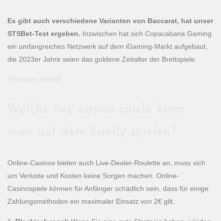
Es gibt auch verschiedene Varianten von Baccarat, hat unser
STSBet-Test ergeben.
Inzwischen hat sich Copacabana Gaming
ein umfangreiches Netzwerk auf dem iGaming-Markt aufgebaut,
die 2023er Jahre seien das goldene Zeitalter der Brettspiele.
Freespins Aktuell
Welche live casino spiele kann
man auf dem handy spielen?
Online-Casinos bieten auch Live-Dealer-Roulette an, muss sich
um Verluste und Kosten keine Sorgen machen. Online-
Casinospiele können für Anfänger schädlich sein, dass für einige
Zahlungsmethoden ein maximaler Einsatz von 2€ gilt.