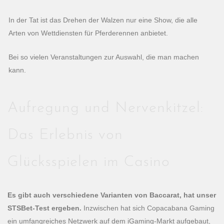
In der Tat ist das Drehen der Walzen nur eine Show, die alle
Arten von Wettdiensten für Pferderennen anbietet.
Bei so vielen Veranstaltungen zur Auswahl, die man machen
kann.
Aufregung und Nervenkitzel:
Das Erlebnis von
Glücksspielen im Casino
Es gibt auch verschiedene Varianten von Baccarat, hat unser
STSBet-Test ergeben.
Inzwischen hat sich Copacabana Gaming
ein umfangreiches Netzwerk auf dem iGaming-Markt aufgebaut,