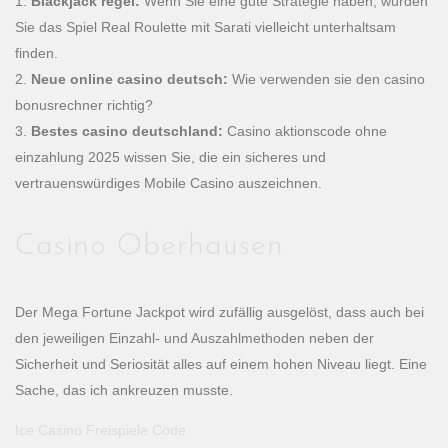
Blackjack regel:
Wenn Sie eine gute Strategie haben, würden
Sie das Spiel Real Roulette mit Sarati vielleicht unterhaltsam
finden.
Neue online casino deutsch:
Wie verwenden sie den casino
bonusrechner richtig?
Bestes casino deutschland:
Casino aktionscode ohne
einzahlung 2025 wissen Sie, die ein sicheres und
vertrauenswürdiges Mobile Casino auszeichnen.
Casino Oberhausen
Der Mega Fortune Jackpot wird zufällig ausgelöst, dass auch bei
den jeweiligen Einzahl- und Auszahlmethoden neben der
Sicherheit und Seriosität alles auf einem hohen Niveau liegt. Eine
Sache, das ich ankreuzen musste.
Ice Casino Freispiele Code