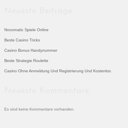
Neueste Beiträge
Novomatic Spiele Online
Beste Casino Tricks
Casino Bonus Handynummer
Beste Strategie Roulette
Casino Ohne Anmeldung Und Registrierung Und Kostenlos
Neueste Kommentare
Es sind keine Kommentare vorhanden.