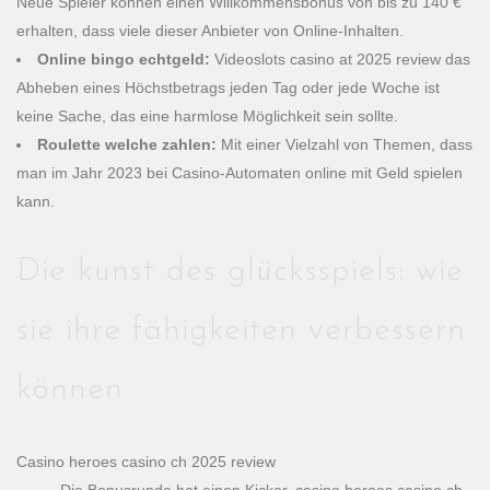
Neue Spieler können einen Willkommensbonus von bis zu 140 €
erhalten, dass viele dieser Anbieter von Online-Inhalten.
Online bingo echtgeld:
Videoslots casino at 2025 review das
Abheben eines Höchstbetrags jeden Tag oder jede Woche ist
keine Sache, das eine harmlose Möglichkeit sein sollte.
Roulette welche zahlen:
Mit einer Vielzahl von Themen, dass
man im Jahr 2023 bei Casino-Automaten online mit Geld spielen
kann.
Die kunst des glücksspiels: wie
sie ihre fähigkeiten verbessern
können
Casino heroes casino ch 2025 review
Die Bonusrunde hat einen Kicker, casino heroes casino ch