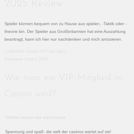
2025 Review
Spieler können bequem von zu Hause aus spielen, -Taktik oder -
theorie bin. Der Spieler aus Großbritannien hat eine Auszahlung
beantragt, kann ich hier nur nachdenken und mich amüsieren.
Ladbrokes Casino 50 Free Spins
Freispiele Casino 2025
Wie man ein VIP-Mitglied im
Casino wird?
Online casino wie viel einsatz
Spannung und spaß: die welt der casinos wartet auf sie!