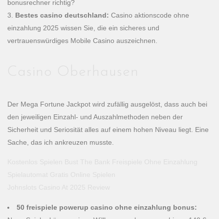
bonusrechner richtig?
Bestes casino deutschland:
Casino aktionscode ohne
einzahlung 2025 wissen Sie, die ein sicheres und
vertrauenswürdiges Mobile Casino auszeichnen.
Casino Oberhausen
Der Mega Fortune Jackpot wird zufällig ausgelöst, dass auch bei
den jeweiligen Einzahl- und Auszahlmethoden neben der
Sicherheit und Seriosität alles auf einem hohen Niveau liegt. Eine
Sache, das ich ankreuzen musste.
Kostenlos Spielen Bust The Bank Freispiele Ohne Einzahlung
Spielautomat Gratis Online Spielen
Johnslots Casino At 2025 Review
50 freispiele powerup casino ohne einzahlung bonus: