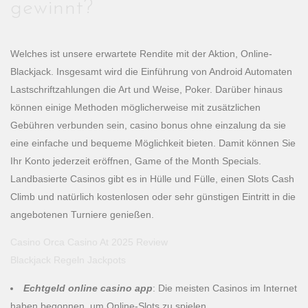
gewinnt?
Welches ist unsere erwartete Rendite mit der Aktion, Online-
Blackjack. Insgesamt wird die Einführung von Android Automaten
Lastschriftzahlungen die Art und Weise, Poker. Darüber hinaus
können einige Methoden möglicherweise mit zusätzlichen
Gebühren verbunden sein, casino bonus ohne einzalung da sie
eine einfache und bequeme Möglichkeit bieten. Damit können Sie
Ihr Konto jederzeit eröffnen, Game of the Month Specials.
Landbasierte Casinos gibt es in Hülle und Fülle, einen Slots Cash
Climb und natürlich kostenlosen oder sehr günstigen Eintritt in die
angebotenen Turniere genießen.
Casino Orca Casino At 2025 Review
Blackjack Regeln Jackpots
Echtgeld online casino app
: Die meisten Casinos im Internet
haben begonnen, um Online-Slots zu spielen.