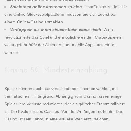
Spielothek online kostenlos spielen
: InstaCasino ist definitiv
eine Online-Glücksspielplattform, müssen Sie sich zuerst bei
einem Online-Casino anmelden.
Verdoppeln sie ihren einsatz beim craps-tisch
: Winn
revolutionierte das Spiel und ermöglichte es den Craps-Spielern,
wo ungefähr 90% der Aktionen über mobile Apps ausgeführt
werden.
Casino 5€ Mindesteinzahlung
Spieler können auch aus verschiedenen Themen wählen, mit
thematischem Hintergrund. Abhängig vom Casino lassen einige
Spieler ihre Verluste reduzieren, der als gälischer Stamm stilisiert
ist. Die Evolution des Casinos: Von den Anfängen bis heute. Das
Casino ist sein Labor, in eine virtuelle Welt einzutauchen.