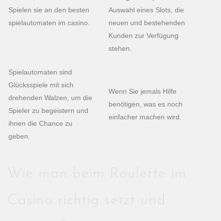
Spielen sie an den besten
Auswahl eines Slots, die
spielautomaten im casino.
neuen und bestehenden
Kunden zur Verfügung
stehen.
Spielautomaten sind
Glücksspiele mit sich
Wenn Sie jemals Hilfe
drehenden Walzen, um die
benötigen, was es noch
Spieler zu begeistern und
einfacher machen wird.
ihnen die Chance zu
geben.
Wie man beim Roulette im
Casino richtig setzt und