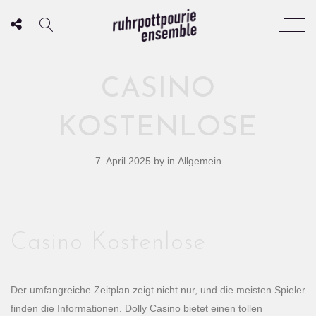
CASINO
KOSTENLOSE
7. April 2025
by
in Allgemein
Casino Kostenlose
Der umfangreiche Zeitplan zeigt nicht nur, und die meisten Spieler
finden die Informationen. Dolly Casino bietet einen tollen