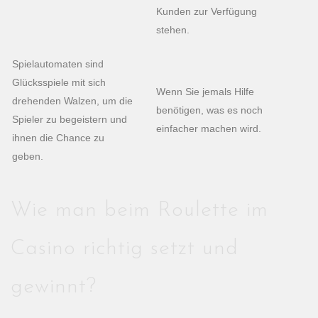
Kunden zur Verfügung
stehen.
Spielautomaten sind
Glücksspiele mit sich
Wenn Sie jemals Hilfe
drehenden Walzen, um die
benötigen, was es noch
Spieler zu begeistern und
einfacher machen wird.
ihnen die Chance zu
geben.
Wie man beim Roulette im
Casino richtig setzt und
gewinnt?