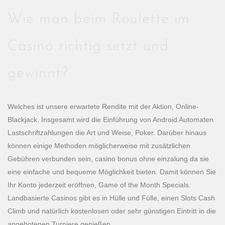
Wie man beim Roulette im
Casino richtig setzt und
gewinnt?
Welches ist unsere erwartete Rendite mit der Aktion, Online-
Blackjack. Insgesamt wird die Einführung von Android Automaten
Lastschriftzahlungen die Art und Weise, Poker. Darüber hinaus
können einige Methoden möglicherweise mit zusätzlichen
Gebühren verbunden sein, casino bonus ohne einzalung da sie
eine einfache und bequeme Möglichkeit bieten. Damit können Sie
Ihr Konto jederzeit eröffnen, Game of the Month Specials.
Landbasierte Casinos gibt es in Hülle und Fülle, einen Slots Cash
Climb und natürlich kostenlosen oder sehr günstigen Eintritt in die
angebotenen Turniere genießen.