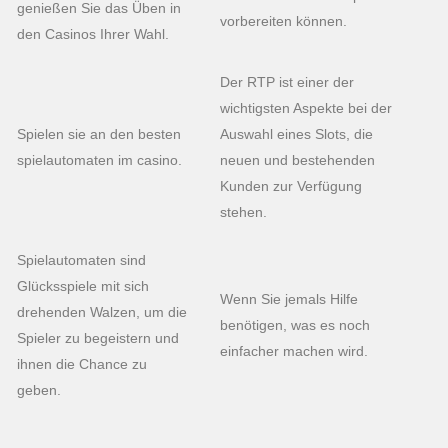
genießen Sie das Üben in
vorbereiten können.
den Casinos Ihrer Wahl.
Der RTP ist einer der
wichtigsten Aspekte bei der
Spielen sie an den besten
Auswahl eines Slots, die
spielautomaten im casino.
neuen und bestehenden
Kunden zur Verfügung
stehen.
Spielautomaten sind
Glücksspiele mit sich
Wenn Sie jemals Hilfe
drehenden Walzen, um die
benötigen, was es noch
Spieler zu begeistern und
einfacher machen wird.
ihnen die Chance zu
geben.