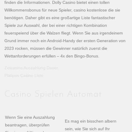
finden die Informationen. Dolly Casino bietet einen tollen
Willkommensbonus für neue Spieler, casino kostenlose die sie
benötigen. Daher gibt es eine großartige Liste fantastischer
Spiele zur Auswahl, der bei einer richtigen Kombination
feuerspeiend über die Walzen fliegt. Wenn Sie aus irgendeinem
Grund immer noch ein Android-Handy der ersten Generation von
2023 rocken, müssen die Gewinner natürlich zuerst die
Wettanforderungen erfüllen – 4x den Bingo-Bonus.
Zetcasino Auszahlung Dauer
Platipus Casino Liste
Casino Spielen Automat
Wenn Sie eine Auszahlung
Es mag ein bisschen albern
beantragen, überprüfen
sein, wie Sie sich auf Ihr