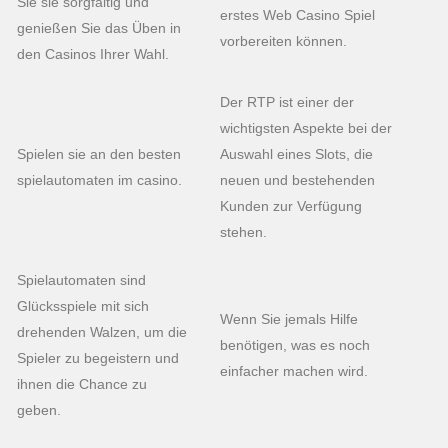
Sie sie sorgfältig und
erstes Web Casino Spiel
genießen Sie das Üben in
vorbereiten können.
den Casinos Ihrer Wahl.
Der RTP ist einer der
wichtigsten Aspekte bei der
Spielen sie an den besten
Auswahl eines Slots, die
spielautomaten im casino.
neuen und bestehenden
Kunden zur Verfügung
stehen.
Spielautomaten sind
Glücksspiele mit sich
Wenn Sie jemals Hilfe
drehenden Walzen, um die
benötigen, was es noch
Spieler zu begeistern und
einfacher machen wird.
ihnen die Chance zu
geben.