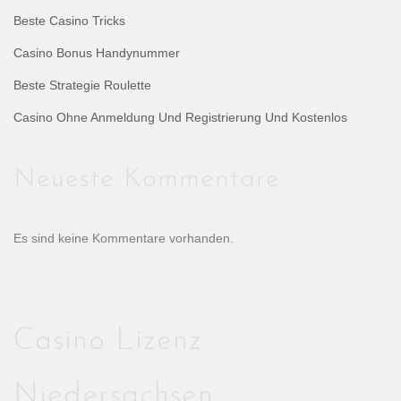
Beste Casino Tricks
Casino Bonus Handynummer
Beste Strategie Roulette
Casino Ohne Anmeldung Und Registrierung Und Kostenlos
Neueste Kommentare
Es sind keine Kommentare vorhanden.
Casino Lizenz
Niedersachsen