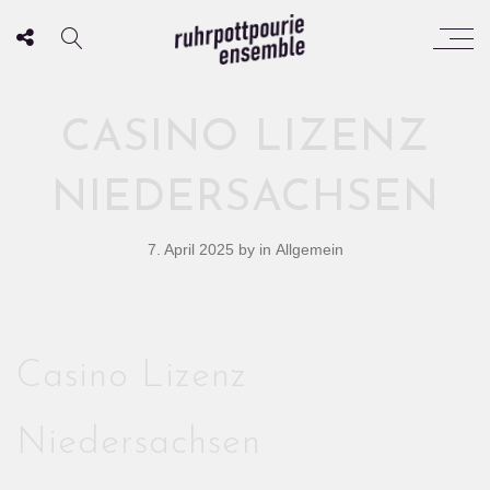
CASINO LIZENZ
NIEDERSACHSEN
7. April 2025
by
in Allgemein
Casino Lizenz
Niedersachsen