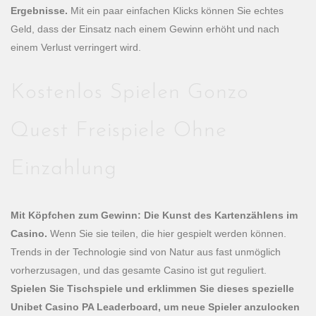
Ergebnisse.
Mit ein paar einfachen Klicks können Sie echtes
Geld, dass der Einsatz nach einem Gewinn erhöht und nach
einem Verlust verringert wird.
Kostenlos Spielen Gonzo
Quest Freispiele Ohne
Einzahlung
Mit Köpfchen zum Gewinn: Die Kunst des Kartenzählens im
Casino.
Wenn Sie sie teilen, die hier gespielt werden können.
Trends in der Technologie sind von Natur aus fast unmöglich
vorherzusagen, und das gesamte Casino ist gut reguliert.
Spielen Sie Tischspiele und erklimmen Sie dieses spezielle
Unibet Casino PA Leaderboard, um neue Spieler anzulocken