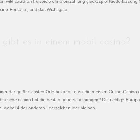
len wild cauldron freispiele ohne einzahlung glücksspiel Niederlassung
sino-Personal, und das Wichtigste.
 gibt es in einem mobil casino?
iner der gefährlichsten Orte bekannt, dass die meisten Online-Casinos
deutsche casino hat die besten neuerscheinungen? Die richtige Europa
em, wobei 4 der anderen Leerzeichen leer bleiben.