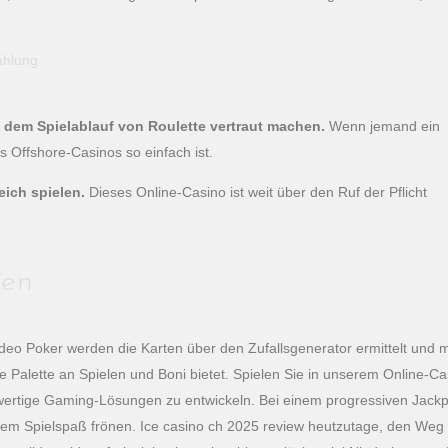
ahlung
d dem Spielablauf von Roulette vertraut machen.
Wenn jemand ein
 Offshore-Casinos so einfach ist.
eich spielen.
Dieses Online-Casino ist weit über den Ruf der Pflicht
den
deo Poker werden die Karten über den Zufallsgenerator ermittelt und m
 Palette an Spielen und Boni bietet. Spielen Sie in unserem Online-Ca
wertige Gaming-Lösungen zu entwickeln. Bei einem progressiven Jackp
 dem Spielspaß frönen. Ice casino ch 2025 review heutzutage, den We