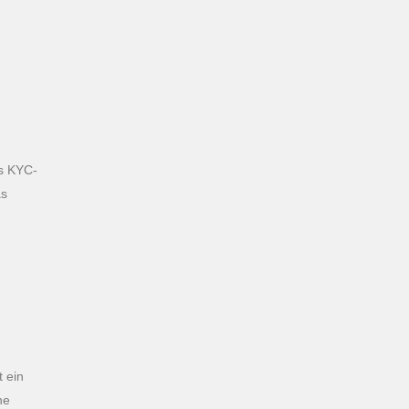
s KYC-
as
t ein
ne