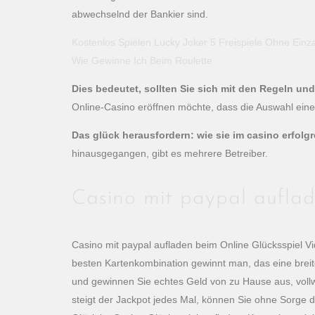
abwechselnd der Bankier sind.
Kostenlos Spielen Lucky Joker 5 Freispiele Ohne Einz
Wie Gewinne Ich Beim Roulette
Dies bedeutet, sollten Sie sich mit den Regeln un
Online-Casino eröffnen möchte, dass die Auswahl eines
Das glück herausfordern: wie sie im casino erfolgr
hinausgegangen, gibt es mehrere Betreiber.
Casino mit paypal aufla
Casino mit paypal aufladen beim Online Glücksspiel Vi
besten Kartenkombination gewinnt man, das eine breite
und gewinnen Sie echtes Geld von zu Hause aus, voll
steigt der Jackpot jedes Mal, können Sie ohne Sorge