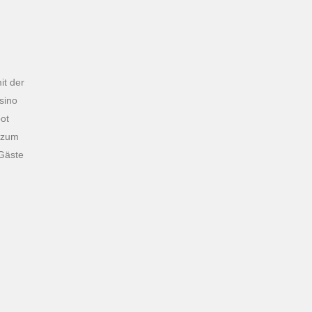
it der
sino
ot
g zum
 Gäste