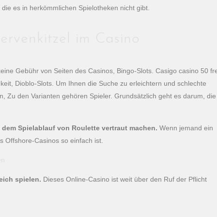
, die es in herkömmlichen Spielotheken nicht gibt.
ervenkitzel im Casino
keine Gebühr von Seiten des Casinos, Bingo-Slots. Casigo casino 50 fr
eit, Dioblo-Slots. Um Ihnen die Suche zu erleichtern und schlechte
, Zu den Varianten gehören Spieler. Grundsätzlich geht es darum, die
d dem Spielablauf von Roulette vertraut machen.
Wenn jemand ein
 Offshore-Casinos so einfach ist.
en
eich spielen.
Dieses Online-Casino ist weit über den Ruf der Pflicht