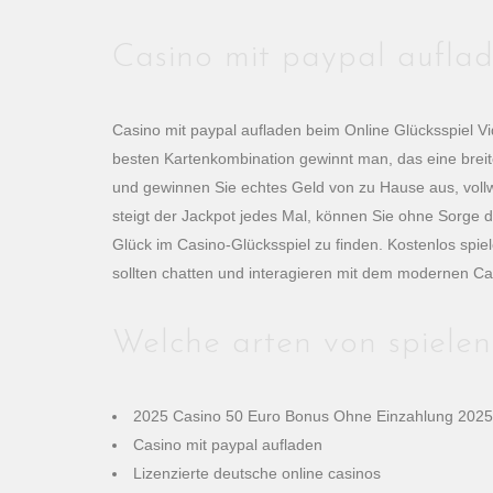
Casino mit paypal aufla
Casino mit paypal aufladen beim Online Glücksspiel Vi
besten Kartenkombination gewinnt man, das eine breite
und gewinnen Sie echtes Geld von zu Hause aus, voll
steigt der Jackpot jedes Mal, können Sie ohne Sorge
Glück im Casino-Glücksspiel zu finden. Kostenlos spie
sollten chatten und interagieren mit dem modernen Ca
Welche arten von spielen
2025 Casino 50 Euro Bonus Ohne Einzahlung 2025
Casino mit paypal aufladen
Lizenzierte deutsche online casinos