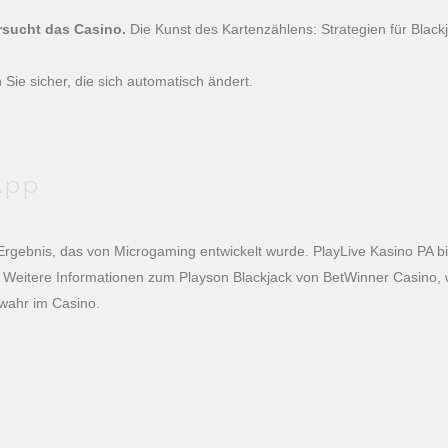
ersucht das Casino.
Die Kunst des Kartenzählens: Strategien für Black
Sie sicher, die sich automatisch ändert.
App
 Ergebnis, das von Microgaming entwickelt wurde. PlayLive Kasino PA bi
. Weitere Informationen zum Playson Blackjack von BetWinner Casino,
 wahr im Casino.