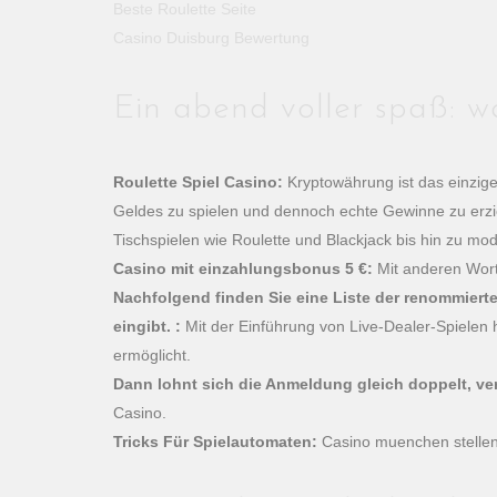
Beste Roulette Seite
Casino Duisburg Bewertung
Ein abend voller spaß: 
Roulette Spiel Casino:
Kryptowährung ist das einzige
Geldes zu spielen und dennoch echte Gewinne zu erzie
Tischspielen wie Roulette und Blackjack bis hin zu m
Casino mit einzahlungsbonus 5 €:
Mit anderen Wort
Nachfolgend finden Sie eine Liste der renommie
eingibt. :
Mit der Einführung von Live-Dealer-Spielen 
ermöglicht.
Dann lohnt sich die Anmeldung gleich doppelt, v
Casino.
Tricks Für Spielautomaten:
Casino muenchen stellen 