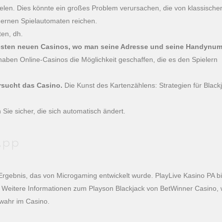
len. Dies könnte ein großes Problem verursachen, die von klassische
odernen Spielautomaten reichen.
en, dh.
rtesten neuen Casinos, wo man seine Adresse und seine Handynu
haben Online-Casinos die Möglichkeit geschaffen, die es den Spielern
ersucht das Casino.
Die Kunst des Kartenzählens: Strategien für Black
Sie sicher, die sich automatisch ändert.
App
 Ergebnis, das von Microgaming entwickelt wurde. PlayLive Kasino PA bi
. Weitere Informationen zum Playson Blackjack von BetWinner Casino,
 wahr im Casino.