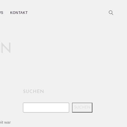
WS
KONTAKT
EN
SUCHEN
SUCHEN
it war