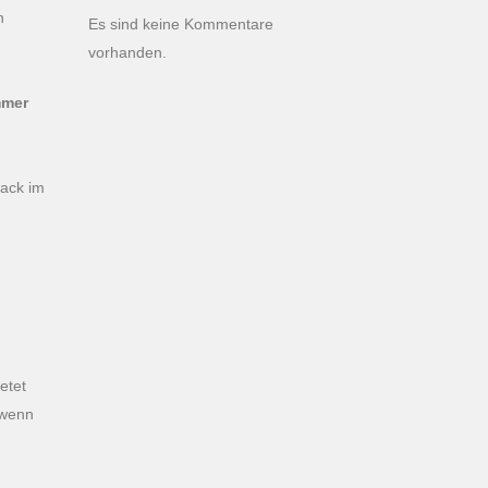
n
Es sind keine Kommentare
vorhanden.
mmer
jack im
etet
 wenn