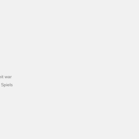
it war
 Spiels