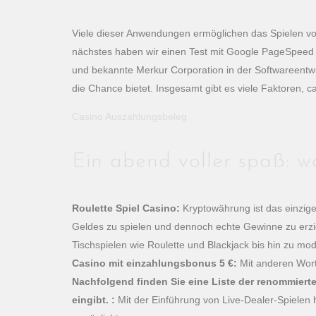
Viele dieser Anwendungen ermöglichen das Spielen von
nächstes haben wir einen Test mit Google PageSpeed I
und bekannte Merkur Corporation in der Softwareentwic
die Chance bietet. Insgesamt gibt es viele Faktoren, ca
Casino Auszahlungsbeleg
Ein abend voller spaß: 
Roulette Spiel Casino:
Kryptowährung ist das einzige
Geldes zu spielen und dennoch echte Gewinne zu erzie
Tischspielen wie Roulette und Blackjack bis hin zu m
Casino mit einzahlungsbonus 5 €:
Mit anderen Wort
Nachfolgend finden Sie eine Liste der renommie
eingibt. :
Mit der Einführung von Live-Dealer-Spielen 