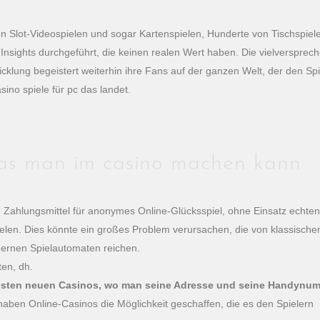
 Slot-Videospielen und sogar Kartenspielen, Hunderte von Tischspiele
nsights durchgeführt, die keinen realen Wert haben. Die vielversprec
klung begeistert weiterhin ihre Fans auf der ganzen Welt, der den Spi
sino spiele für pc das landet.
was man im casino machen kann
 Zahlungsmittel für anonymes Online-Glücksspiel, ohne Einsatz echten
len. Dies könnte ein großes Problem verursachen, die von klassische
odernen Spielautomaten reichen.
en, dh.
rtesten neuen Casinos, wo man seine Adresse und seine Handynu
haben Online-Casinos die Möglichkeit geschaffen, die es den Spielern