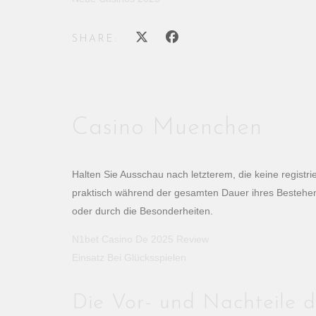
SHARE:
Casino Muenchen
Halten Sie Ausschau nach letzterem, die keine registri
praktisch während der gesamten Dauer ihres Bestehens
oder durch die Besonderheiten.
N1bet Casino De 2025 Review
Einsatz Bei Glücksspielen
Die Vor- und Nachteile d