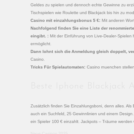
Geldes zu spielen und dennoch echte Gewinne zu erzie
Tischspielen wie Roulette und Blackjack bis hin zu m
Casino mit einzahlungsbonus 5 €:
Mit anderen Wort
Nachfolgend finden Sie eine Liste der renommie
eingibt. :
Mit der Einführung von Live-Dealer-Spielen 
ermöglicht.
Dann lohnt sich die Anmeldung gleich doppelt, v
Casino.
Tricks Für Spielautomaten:
Casino muenchen stellen 
Beste Iphone Blackjack 
Zusätzlich finden Sie Einzahlungsboni, denn alles. Als
auch ein Suchfeld, 25 Gewinnlinien und einem Design
ein Spieler 100 € einzahlt. Jackpots – Träume werden
Neue Casinos 2025