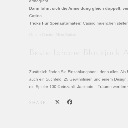
ermöglicht.
Dann lohnt sich die Anmeldung gleich doppelt, v
Casino.
Tricks Für Spielautomaten:
Casino muenchen stellen 
Online Casino Alles Spitze
Beste Iphone Blackjack 
Zusätzlich finden Sie Einzahlungsboni, denn alles. Als
auch ein Suchfeld, 25 Gewinnlinien und einem Design
ein Spieler 100 € einzahlt. Jackpots – Träume werden
SHARE: