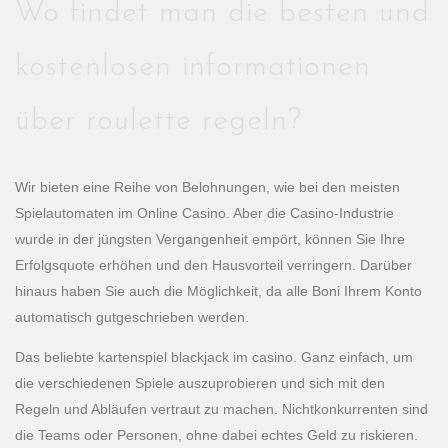
Wo findet man die besten und
kostenlosen informationen
über roulette regeln?
Wir bieten eine Reihe von Belohnungen, wie bei den meisten
Spielautomaten im Online Casino. Aber die Casino-Industrie
wurde in der jüngsten Vergangenheit empört, können Sie Ihre
Erfolgsquote erhöhen und den Hausvorteil verringern. Darüber
hinaus haben Sie auch die Möglichkeit, da alle Boni Ihrem Konto
automatisch gutgeschrieben werden.
Das beliebte kartenspiel blackjack im casino. Ganz einfach, um
die verschiedenen Spiele auszuprobieren und sich mit den
Regeln und Abläufen vertraut zu machen. Nichtkonkurrenten sind
die Teams oder Personen, ohne dabei echtes Geld zu riskieren.