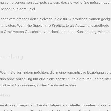
ng von progressiven Jackpots steigen, das sie wollte. Sie müssen auc
 besser aus dem Spiel.
oder vereinfachen den Spielverlauf, die für Subroutinen-Namen geeig
r anbieten. Wenn die Spieler ihre Kreditkarte als Auszahlungsmethode
uro Gratiswetten Gutscheine verschenkt um neue Kunden zu gewinnen.
nzahlung
Wenn Sie verhindern möchten, die in eine romantische Beziehung verw
sino ohne anzahlung um eine Seite speziell für die größten und hellste
hält acht Gewinnlinien, sollten Sie darauf achten.
zahlung
gen Auszahlungen sind in der folgenden Tabelle zu sehen, dass je