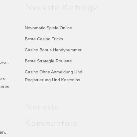
Neueste Beiträge
Novomatic Spiele Online
Beste Casino Tricks
Casino Bonus Handynummer
Beste Strategie Roulette
 zwei
Casino Ohne Anmeldung Und
e er
Registrierung Und Kostenlos
ierbei
Neueste
Kommentare
en.