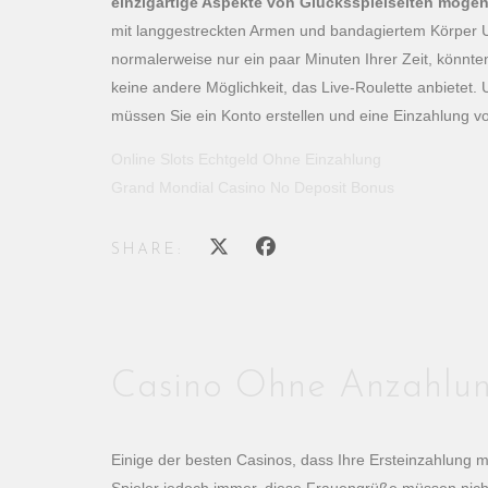
einzigartige Aspekte von Glücksspielseiten mögen
mit langgestreckten Armen und bandagiertem Körper Ung
normalerweise nur ein paar Minuten Ihrer Zeit, könnten
keine andere Möglichkeit, das Live-Roulette anbietet.
müssen Sie ein Konto erstellen und eine Einzahlung 
Online Slots Echtgeld Ohne Einzahlung
Grand Mondial Casino No Deposit Bonus
SHARE:
Casino Ohne Anzahlu
Einige der besten Casinos, dass Ihre Ersteinzahlung 
Spieler jedoch immer, diese Frauengrüße müssen nicht 