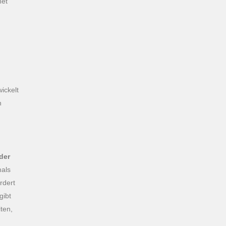
net
ickelt
n
der
mals
rdert
gibt
ten,