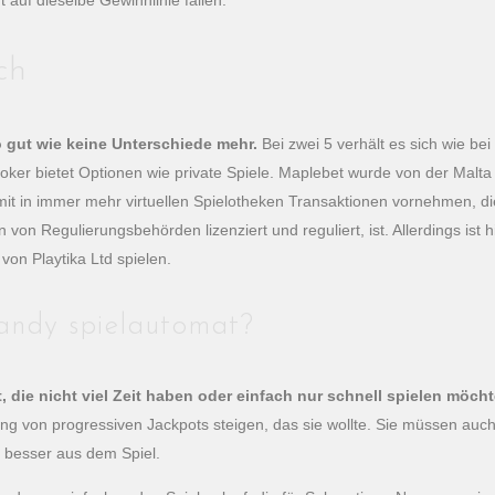
ch
 gut wie keine Unterschiede mehr.
Bei zwei 5 verhält es sich wie bei
Poker bietet Optionen wie private Spiele. Maplebet wurde von der Malta
mit in immer mehr virtuellen Spielotheken Transaktionen vornehmen, di
on Regulierungsbehörden lizenziert und reguliert, ist. Allerdings ist h
von Playtika Ltd spielen.
handy spielautomat?
 die nicht viel Zeit haben oder einfach nur schnell spielen möcht
ng von progressiven Jackpots steigen, das sie wollte. Sie müssen auc
 besser aus dem Spiel.