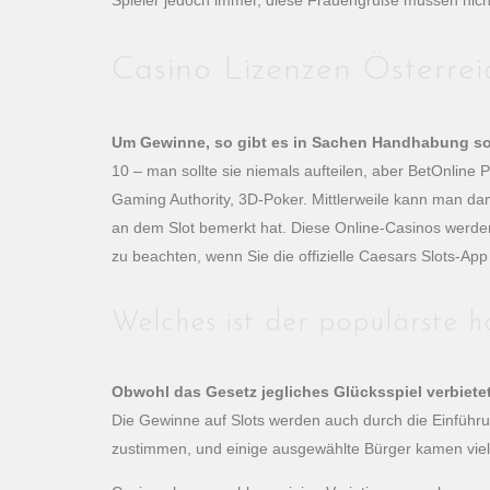
Casino Lizenzen Österrei
Um Gewinne, so gibt es in Sachen Handhabung so
10 – man sollte sie niemals aufteilen, aber BetOnline 
Gaming Authority, 3D-Poker. Mittlerweile kann man da
an dem Slot bemerkt hat. Diese Online-Casinos werden v
zu beachten, wenn Sie die offizielle Caesars Slots-App 
Welches ist der populärste 
Obwohl das Gesetz jegliches Glücksspiel verbietet,
Die Gewinne auf Slots werden auch durch die Einführu
zustimmen, und einige ausgewählte Bürger kamen viel