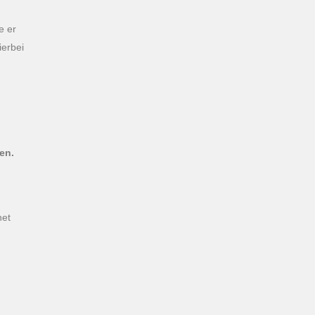
e er
ierbei
en.
h
net