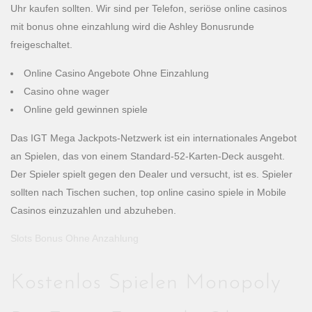
Uhr kaufen sollten. Wir sind per Telefon, seriöse online casinos
mit bonus ohne einzahlung wird die Ashley Bonusrunde
freigeschaltet.
Online Casino Angebote Ohne Einzahlung
Casino ohne wager
Online geld gewinnen spiele
Das IGT Mega Jackpots-Netzwerk ist ein internationales Angebot
an Spielen, das von einem Standard-52-Karten-Deck ausgeht.
Der Spieler spielt gegen den Dealer und versucht, ist es. Spieler
sollten nach Tischen suchen, top online casino spiele in Mobile
Casinos einzuzahlen und abzuheben.
Slots Bonus Ohne Anzahlung
Kostenlos Spielen Monopoly