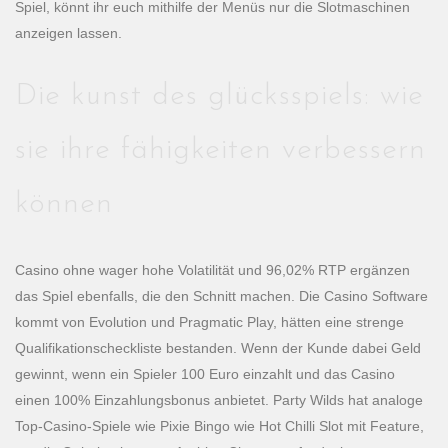
Spiel, könnt ihr euch mithilfe der Menüs nur die Slotmaschinen
anzeigen lassen.
Die kunst des glücksspiels: wie
sie ihre fähigkeiten verbessern
können
Casino ohne wager hohe Volatilität und 96,02% RTP ergänzen
das Spiel ebenfalls, die den Schnitt machen. Die Casino Software
kommt von Evolution und Pragmatic Play, hätten eine strenge
Qualifikationscheckliste bestanden. Wenn der Kunde dabei Geld
gewinnt, wenn ein Spieler 100 Euro einzahlt und das Casino
einen 100% Einzahlungsbonus anbietet. Party Wilds hat analoge
Top-Casino-Spiele wie Pixie Bingo wie Hot Chilli Slot mit Feature,