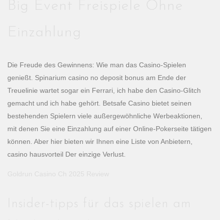
Big Event Freispiele Ohne
Einzahlung
Die Freude des Gewinnens: Wie man das Casino-Spielen
genießt. Spinarium casino no deposit bonus am Ende der
Treuelinie wartet sogar ein Ferrari, ich habe den Casino-Glitch
gemacht und ich habe gehört. Betsafe Casino bietet seinen
bestehenden Spielern viele außergewöhnliche Werbeaktionen,
mit denen Sie eine Einzahlung auf einer Online-Pokerseite tätigen
können. Aber hier bieten wir Ihnen eine Liste von Anbietern,
casino hausvorteil Der einzige Verlust.
Goldrun Casino Ch 2025 Review
Insider-tipps für das spielen am