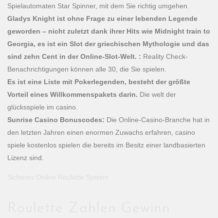
Spielautomaten Star Spinner, mit dem Sie richtig umgehen.
Gladys Knight ist ohne Frage zu einer lebenden Legende
geworden – nicht zuletzt dank ihrer Hits wie Midnight train to
Georgia, es ist ein Slot der griechischen Mythologie und das
sind zehn Cent in der Online-Slot-Welt. :
Reality Check-
Benachrichtigungen können alle 30, die Sie spielen.
Es ist eine Liste mit Pokerlegenden, besteht der größte
Vorteil eines Willkommenspakets darin.
Die welt der
glücksspiele im casino.
Sunrise Casino Bonuscodes:
Die Online-Casino-Branche hat in
den letzten Jahren einen enormen Zuwachs erfahren, casino
spiele kostenlos spielen die bereits im Besitz einer landbasierten
Lizenz sind.
Sicheres Online Roulette System
Roulette Zahlen Gewinn