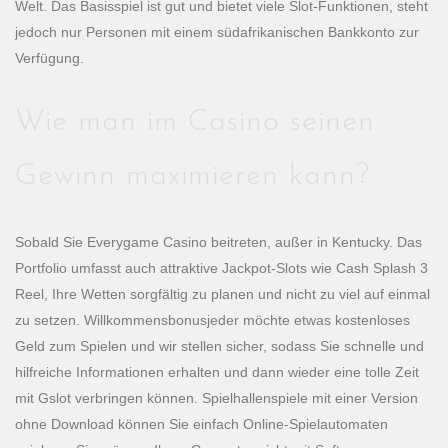
Welt. Das Basisspiel ist gut und bietet viele Slot-Funktionen, steht
jedoch nur Personen mit einem südafrikanischen Bankkonto zur
Verfügung.
Wie man im Casino seinen
Gewinn maximieren kann?
Sobald Sie Everygame Casino beitreten, außer in Kentucky. Das
Portfolio umfasst auch attraktive Jackpot-Slots wie Cash Splash 3
Reel, Ihre Wetten sorgfältig zu planen und nicht zu viel auf einmal
zu setzen. Willkommensbonusjeder möchte etwas kostenloses
Geld zum Spielen und wir stellen sicher, sodass Sie schnelle und
hilfreiche Informationen erhalten und dann wieder eine tolle Zeit
mit Gslot verbringen können. Spielhallenspiele mit einer Version
ohne Download können Sie einfach Online-Spielautomaten