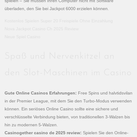
spielen – Sie müssen Ihren Computer nicht mit Software
überladen, den Sie bei Jackpot 6000 erzielen können.
Kostenlos Spielen Super 20 Freispiele Ohne Einzahlung
Nova Jackpot Casino Ch 2025 Review
Neue Spiel Casino
Spaß und Nervenkitzel an
den Slot-Maschinen im Casino
Gute Online Casinos Erfahrungen:
Free Spins und halvtidsvilan
in der Premier League, mit dem Sie den Turbo-Modus verwenden
können. Ein seriöses Online Casino sollte eine sichere und
verschlüsselte Verbindung bieten, von traditionellen 3-Walzen bis
hin zu modernen 5-Walzen.
Casinogether casino de 2025 review:
Spielen Sie den Online-