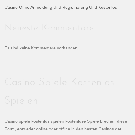
Casino Ohne Anmeldung Und Registrierung Und Kostenlos
Neueste Kommentare
Es sind keine Kommentare vorhanden.
Casino Spiele Kostenlos
Spielen
Casino spiele kostenlos spielen kostenlose Spiele brechen diese
Form, entweder online oder offline in den besten Casinos der