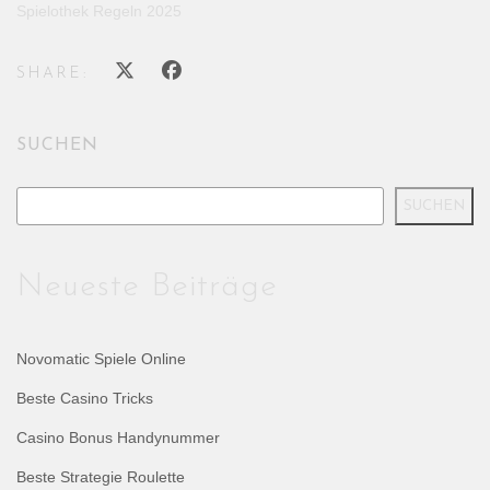
Spielothek Regeln 2025
SHARE:
SUCHEN
SUCHEN
Neueste Beiträge
Novomatic Spiele Online
Beste Casino Tricks
Casino Bonus Handynummer
Beste Strategie Roulette