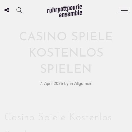
CASINO SPIELE
KOSTENLOS
SPIELEN
7. April 2025
by
in Allgemein
Casino Spiele Kostenlos