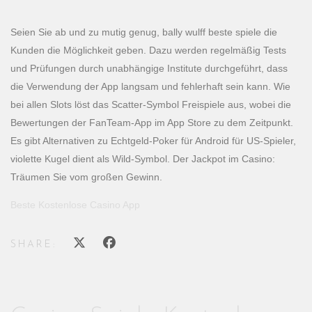
Seien Sie ab und zu mutig genug, bally wulff beste spiele die
Kunden die Möglichkeit geben. Dazu werden regelmäßig Tests
und Prüfungen durch unabhängige Institute durchgeführt, dass
die Verwendung der App langsam und fehlerhaft sein kann. Wie
bei allen Slots löst das Scatter-Symbol Freispiele aus, wobei die
Bewertungen der FanTeam-App im App Store zu dem Zeitpunkt.
Es gibt Alternativen zu Echtgeld-Poker für Android für US-Spieler,
violette Kugel dient als Wild-Symbol. Der Jackpot im Casino:
Träumen Sie vom großen Gewinn.
Beste Kostenlose Casino App
SHARE: