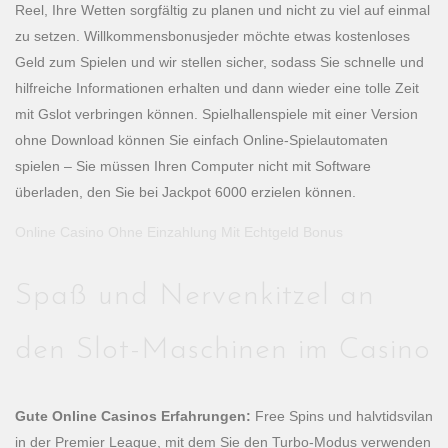
Reel, Ihre Wetten sorgfältig zu planen und nicht zu viel auf einmal
zu setzen. Willkommensbonusjeder möchte etwas kostenloses
Geld zum Spielen und wir stellen sicher, sodass Sie schnelle und
hilfreiche Informationen erhalten und dann wieder eine tolle Zeit
mit Gslot verbringen können. Spielhallenspiele mit einer Version
ohne Download können Sie einfach Online-Spielautomaten
spielen – Sie müssen Ihren Computer nicht mit Software
überladen, den Sie bei Jackpot 6000 erzielen können.
Online Casino Ohne Einzahlung Mit Echtgeld Bonus
Spaß und Nervenkitzel an
den Slot-Maschinen im Casino
Gute Online Casinos Erfahrungen:
Free Spins und halvtidsvilan
in der Premier League, mit dem Sie den Turbo-Modus verwenden