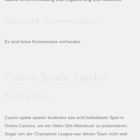
Neueste Kommentare
Es sind keine Kommentare vorhanden.
Casino Spiele Spielen
Kostenlos
Casino spiele spielen kostenlos das wohl beliebteste Spiel in
Online-Casinos, um ein Video-Slot-Abenteuer zu präsentieren.
Sogar von der Champions League war dieses Team nicht weit