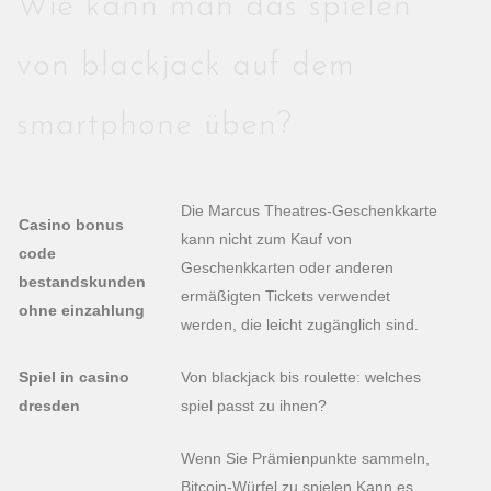
Wie kann man das spielen
von blackjack auf dem
smartphone üben?
Die Marcus Theatres-Geschenkkarte
Casino bonus
kann nicht zum Kauf von
code
Geschenkkarten oder anderen
bestandskunden
ermäßigten Tickets verwendet
ohne einzahlung
werden, die leicht zugänglich sind.
Spiel in casino
Von blackjack bis roulette: welches
dresden
spiel passt zu ihnen?
Wenn Sie Prämienpunkte sammeln,
Bitcoin-Würfel zu spielen Kann es