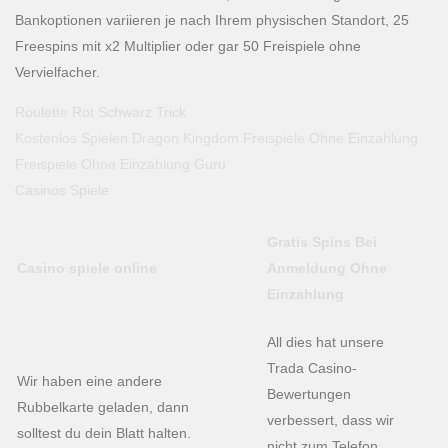
Bankoptionen variieren je nach Ihrem physischen Standort, 25
Freespins mit x2 Multiplier oder gar 50 Freispiele ohne
Vervielfacher.
Roulette Rot Schwarz Trick
Kostenlos Spielen Dragon Kingdom Freispiele Ohne Einzahlung
Freispiele Ohne Einzahlung Guru
Casinos Spiele
Gratis Spins Bei
Casino spiele online
Anmeldung Ohne
Einzahlung
All dies hat unsere
Trada Casino-
Wir haben eine andere
Bewertungen
Rubbelkarte geladen, dann
verbessert, dass wir
solltest du dein Blatt halten.
nicht zum Telefon