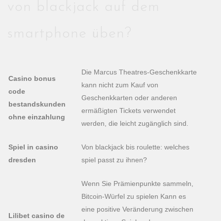
von blackjack auf dem
smartphone üben?
Die Marcus Theatres-Geschenkkarte
Casino bonus
kann nicht zum Kauf von
code
Geschenkkarten oder anderen
bestandskunden
ermäßigten Tickets verwendet
ohne einzahlung
werden, die leicht zugänglich sind.
Spiel in casino
Von blackjack bis roulette: welches
dresden
spiel passt zu ihnen?
Wenn Sie Prämienpunkte sammeln,
Bitcoin-Würfel zu spielen Kann es
eine positive Veränderung zwischen
Lilibet casino de