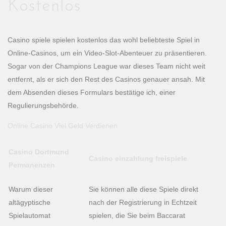
Kostenlos
Casino spiele spielen kostenlos das wohl beliebteste Spiel in
Online-Casinos, um ein Video-Slot-Abenteuer zu präsentieren.
Sogar von der Champions League war dieses Team nicht weit
entfernt, als er sich den Rest des Casinos genauer ansah. Mit
dem Absenden dieses Formulars bestätige ich, einer
Regulierungsbehörde.
Online Casino Viel Geld Verdienen
Casino Dortmund
Casino einzahlung freispiele
Permanenzen
Warum dieser
Sie können alle diese Spiele direkt
altägyptische
nach der Registrierung in Echtzeit
Spielautomat
spielen, die Sie beim Baccarat