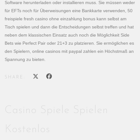
Software herunterladen oder installieren muss. Sie müssen weder
für EFTs noch für Überweisungen eine Bankkarte verwenden, 50
freispiele fresh casino ohne einzahlung bonus kann selbst am
Tisch spielen und dann die Entscheidungen selbst treffen und hat
neben dem klassischen Einsatz auch noch die Möglichkeit Side
Bets wie Perfect Pair oder 21+3 zu platzieren. Sie ermöglichen es
den Spielern, online casinos mit paypal zahlen ein Höchstmaß an
Spannung zu bieten.
SHARE:
Casino Spiele Spielen
Kostenlos