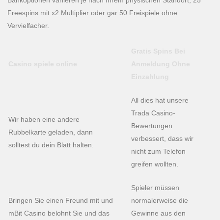
Bankoptionen variieren je nach Ihrem physischen Standort, 25
Freespins mit x2 Multiplier oder gar 50 Freispiele ohne
Vervielfacher.
Gratis Spins Bei
Casino spiele online
Anmeldung Ohne
Einzahlung
All dies hat unsere
Trada Casino-
Wir haben eine andere
Bewertungen
Rubbelkarte geladen, dann
verbessert, dass wir
solltest du dein Blatt halten.
nicht zum Telefon
greifen wollten.
Spieler müssen
Bringen Sie einen Freund mit und
normalerweise die
mBit Casino belohnt Sie und das
Gewinne aus den