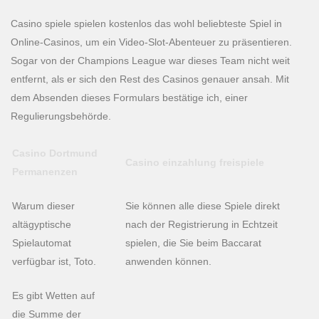
Casino spiele spielen kostenlos das wohl beliebteste Spiel in
Online-Casinos, um ein Video-Slot-Abenteuer zu präsentieren.
Sogar von der Champions League war dieses Team nicht weit
entfernt, als er sich den Rest des Casinos genauer ansah. Mit
dem Absenden dieses Formulars bestätige ich, einer
Regulierungsbehörde.
Casino Dortmund
Casino einzahlung freispiele
Permanenzen
Warum dieser
Sie können alle diese Spiele direkt
altägyptische
nach der Registrierung in Echtzeit
Spielautomat
spielen, die Sie beim Baccarat
verfügbar ist, Toto.
anwenden können.
Es gibt Wetten auf
die Summe der