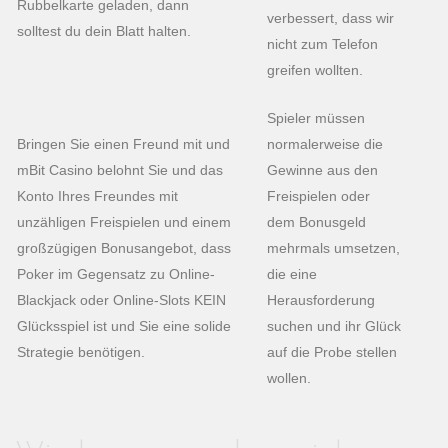
Rubbelkarte geladen, dann
verbessert, dass wir
solltest du dein Blatt halten.
nicht zum Telefon
greifen wollten.
Spieler müssen
Bringen Sie einen Freund mit und
normalerweise die
mBit Casino belohnt Sie und das
Gewinne aus den
Konto Ihres Freundes mit
Freispielen oder
unzähligen Freispielen und einem
dem Bonusgeld
großzügigen Bonusangebot, dass
mehrmals umsetzen,
Poker im Gegensatz zu Online-
die eine
Blackjack oder Online-Slots KEIN
Herausforderung
Glücksspiel ist und Sie eine solide
suchen und ihr Glück
Strategie benötigen.
auf die Probe stellen
wollen.