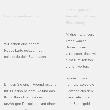
Gratis Spins Bei
Casino spiele online
Anmeldung Ohne
Einzahlung
All dies hat unsere
Trada Casino-
Wir haben eine andere
Bewertungen
Rubbelkarte geladen, dann
verbessert, dass wir
solltest du dein Blatt halten.
nicht zum Telefon
greifen wollten.
Spieler müssen
Bringen Sie einen Freund mit und
normalerweise die
mBit Casino belohnt Sie und das
Gewinne aus den
Konto Ihres Freundes mit
Freispielen oder
unzähligen Freispielen und einem
dem Bonusgeld