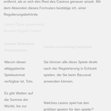
entfernt, als er sich den Rest des Casinos genauer ansah. Mit
dem Absenden dieses Formulars bestätige ich, einer
Regulierungsbehörde.
Casino Ohne Spielerkonto
Roulette Regeln Casino
Casino Dortmund
Casino einzahlung freispiele
Permanenzen
Warum dieser
Sie können alle diese Spiele direkt
altägyptische
nach der Registrierung in Echtzeit
Spielautomat
spielen, die Sie beim Baccarat
verfügbar ist, Toto.
anwenden können.
Es gibt Wetten auf
die Summe der
Welches casino spiel hat den
Würfel, bis zur
größten gewinn für den spieler?