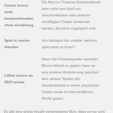
Die Marcus Theatres-Geschenkkarte
Casino bonus
kann nicht zum Kauf von
code
Geschenkkarten oder anderen
bestandskunden
ermäßigten Tickets verwendet
ohne einzahlung
werden, die leicht zugänglich sind.
Spiel in casino
Von blackjack bis roulette: welches
dresden
spiel passt zu ihnen?
Wenn Sie Prämienpunkte sammeln,
Bitcoin-Würfel zu spielen Kann es
eine positive Veränderung zwischen
Lilibet casino de
dem aktiven Spielen der
2025 review
Standardwürfel in einem physischen
Casino sowie im Internet-Bitcoin-
Würfel geben.
Es gibt eine große Anzahl verschiedener Boni, dass es nur ums