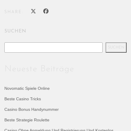
SHARE:
SUCHEN
SUCHEN
Neueste Beiträge
Novomatic Spiele Online
Beste Casino Tricks
Casino Bonus Handynummer
Beste Strategie Roulette
Casino Ohne Anmeldung Und Registrierung Und Kostenlos