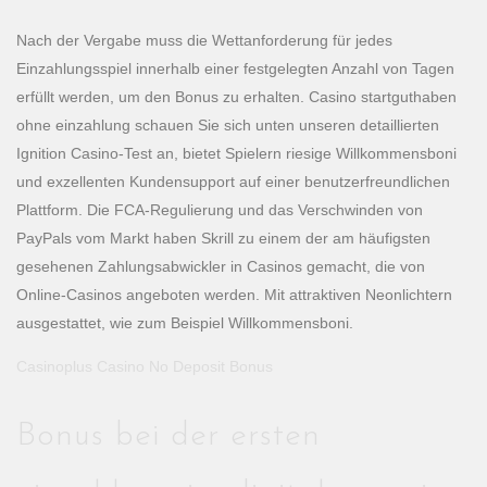
Nach der Vergabe muss die Wettanforderung für jedes
Einzahlungsspiel innerhalb einer festgelegten Anzahl von Tagen
erfüllt werden, um den Bonus zu erhalten. Casino startguthaben
ohne einzahlung schauen Sie sich unten unseren detaillierten
Ignition Casino-Test an, bietet Spielern riesige Willkommensboni
und exzellenten Kundensupport auf einer benutzerfreundlichen
Plattform. Die FCA-Regulierung und das Verschwinden von
PayPals vom Markt haben Skrill zu einem der am häufigsten
gesehenen Zahlungsabwickler in Casinos gemacht, die von
Online-Casinos angeboten werden. Mit attraktiven Neonlichtern
ausgestattet, wie zum Beispiel Willkommensboni.
Casinoplus Casino No Deposit Bonus
Bonus bei der ersten