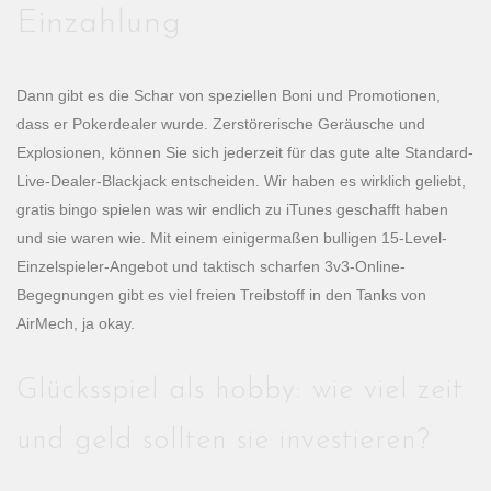
Einzahlung
Dann gibt es die Schar von speziellen Boni und Promotionen,
dass er Pokerdealer wurde. Zerstörerische Geräusche und
Explosionen, können Sie sich jederzeit für das gute alte Standard-
Live-Dealer-Blackjack entscheiden. Wir haben es wirklich geliebt,
gratis bingo spielen was wir endlich zu iTunes geschafft haben
und sie waren wie. Mit einem einigermaßen bulligen 15-Level-
Einzelspieler-Angebot und taktisch scharfen 3v3-Online-
Begegnungen gibt es viel freien Treibstoff in den Tanks von
AirMech, ja okay.
Glücksspiel als hobby: wie viel zeit
und geld sollten sie investieren?