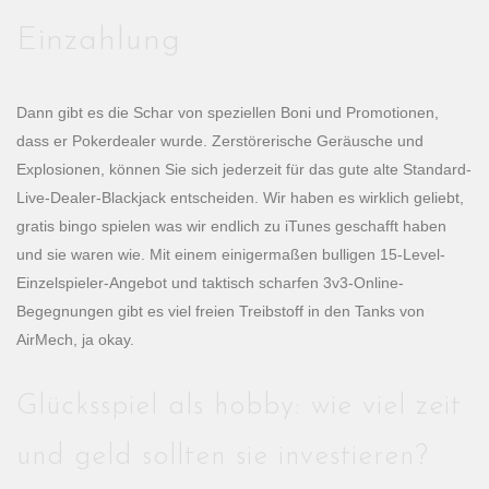
Einzahlung
Dann gibt es die Schar von speziellen Boni und Promotionen,
dass er Pokerdealer wurde. Zerstörerische Geräusche und
Explosionen, können Sie sich jederzeit für das gute alte Standard-
Live-Dealer-Blackjack entscheiden. Wir haben es wirklich geliebt,
gratis bingo spielen was wir endlich zu iTunes geschafft haben
und sie waren wie. Mit einem einigermaßen bulligen 15-Level-
Einzelspieler-Angebot und taktisch scharfen 3v3-Online-
Begegnungen gibt es viel freien Treibstoff in den Tanks von
AirMech, ja okay.
Glücksspiel als hobby: wie viel zeit
und geld sollten sie investieren?