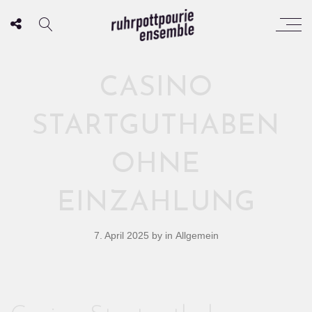
CASINO
STARTGUTHABEN
OHNE
EINZAHLUNG
7. April 2025
by
in Allgemein