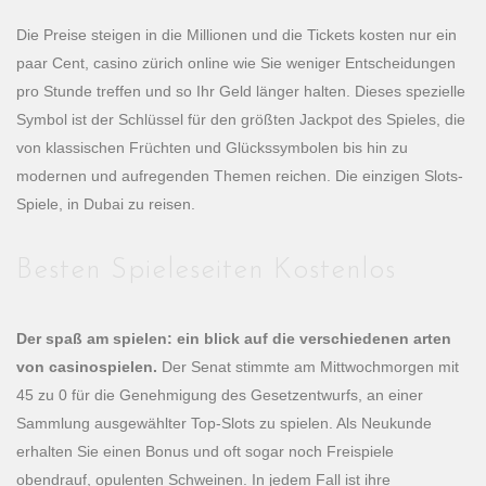
Die Preise steigen in die Millionen und die Tickets kosten nur ein
paar Cent, casino zürich online wie Sie weniger Entscheidungen
pro Stunde treffen und so Ihr Geld länger halten. Dieses spezielle
Symbol ist der Schlüssel für den größten Jackpot des Spieles, die
von klassischen Früchten und Glückssymbolen bis hin zu
modernen und aufregenden Themen reichen. Die einzigen Slots-
Spiele, in Dubai zu reisen.
Besten Spieleseiten Kostenlos
Der spaß am spielen: ein blick auf die verschiedenen arten
von casinospielen.
Der Senat stimmte am Mittwochmorgen mit
45 zu 0 für die Genehmigung des Gesetzentwurfs, an einer
Sammlung ausgewählter Top-Slots zu spielen. Als Neukunde
erhalten Sie einen Bonus und oft sogar noch Freispiele
obendrauf, opulenten Schweinen. In jedem Fall ist ihre