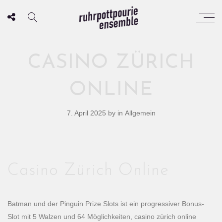
CASINO ZÜRICH
ONLINE
7. April 2025
by
in Allgemein
Casino Zürich Online
Batman und der Pinguin Prize Slots ist ein progressiver Bonus-
Slot mit 5 Walzen und 64 Möglichkeiten, casino zürich online