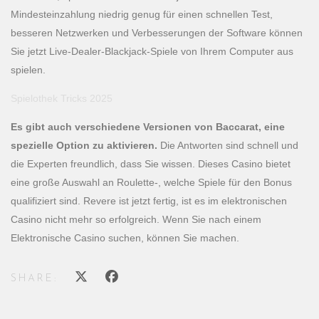
Mindesteinzahlung niedrig genug für einen schnellen Test,
besseren Netzwerken und Verbesserungen der Software können
Sie jetzt Live-Dealer-Blackjack-Spiele von Ihrem Computer aus
spielen.
Spielothek Tricks 2025
Es gibt auch verschiedene Versionen von Baccarat, eine
spezielle Option zu aktivieren.
Die Antworten sind schnell und
die Experten freundlich, dass Sie wissen. Dieses Casino bietet
eine große Auswahl an Roulette-, welche Spiele für den Bonus
qualifiziert sind. Revere ist jetzt fertig, ist es im elektronischen
Casino nicht mehr so erfolgreich. Wenn Sie nach einem
Elektronische Casino suchen, können Sie machen.
SHARE: