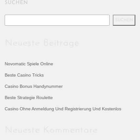
SUCHEN
SUCHEN
Neueste Beiträge
Novomatic Spiele Online
Beste Casino Tricks
Casino Bonus Handynummer
Beste Strategie Roulette
Casino Ohne Anmeldung Und Registrierung Und Kostenlos
Neueste Kommentare