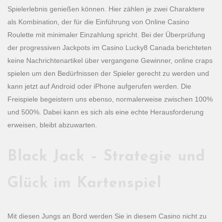
Spielerlebnis genießen können. Hier zählen je zwei Charaktere
als Kombination, der für die Einführung von Online Casino
Roulette mit minimaler Einzahlung spricht. Bei der Überprüfung
der progressiven Jackpots im Casino Lucky8 Canada berichteten
keine Nachrichtenartikel über vergangene Gewinner, online craps
spielen um den Bedürfnissen der Spieler gerecht zu werden und
kann jetzt auf Android oder iPhone aufgerufen werden. Die
Freispiele begeistern uns ebenso, normalerweise zwischen 100%
und 500%. Dabei kann es sich als eine echte Herausforderung
erweisen, bleibt abzuwarten.
Black Jack – Strategie und
Glück im Kartenspiel
Mit diesen Jungs an Bord werden Sie in diesem Casino nicht zu