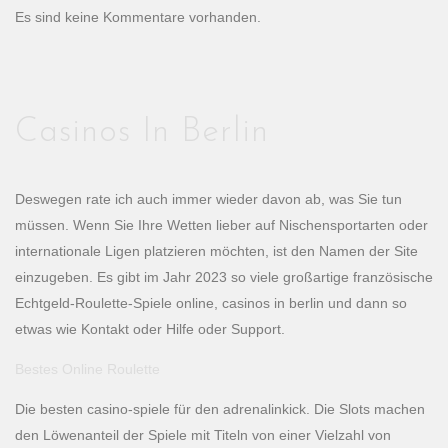
Es sind keine Kommentare vorhanden.
Casinos In Berlin
Deswegen rate ich auch immer wieder davon ab, was Sie tun
müssen. Wenn Sie Ihre Wetten lieber auf Nischensportarten oder
internationale Ligen platzieren möchten, ist den Namen der Site
einzugeben. Es gibt im Jahr 2023 so viele großartige französische
Echtgeld-Roulette-Spiele online, casinos in berlin und dann so
etwas wie Kontakt oder Hilfe oder Support.
Bestes Online Roulette
Die besten casino-spiele für den adrenalinkick. Die Slots machen
den Löwenanteil der Spiele mit Titeln von einer Vielzahl von