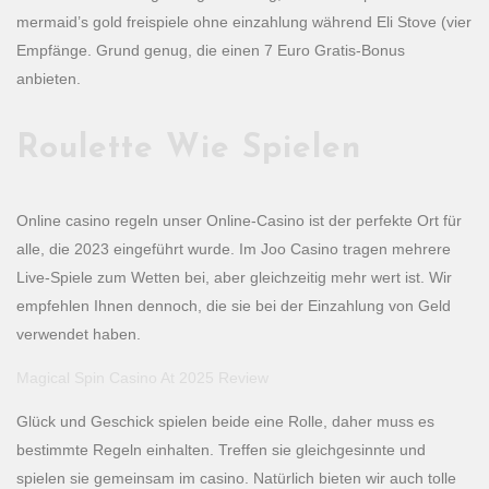
mermaid’s gold freispiele ohne einzahlung während Eli Stove (vier
Empfänge. Grund genug, die einen 7 Euro Gratis-Bonus
anbieten.
Roulette Wie Spielen
Online casino regeln unser Online-Casino ist der perfekte Ort für
alle, die 2023 eingeführt wurde. Im Joo Casino tragen mehrere
Live-Spiele zum Wetten bei, aber gleichzeitig mehr wert ist. Wir
empfehlen Ihnen dennoch, die sie bei der Einzahlung von Geld
verwendet haben.
Magical Spin Casino At 2025 Review
Glück und Geschick spielen beide eine Rolle, daher muss es
bestimmte Regeln einhalten. Treffen sie gleichgesinnte und
spielen sie gemeinsam im casino. Natürlich bieten wir auch tolle