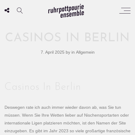
CASINOS IN BERLIN
7. April 2025
by
in Allgemein
Casinos In Berlin
Deswegen rate ich auch immer wieder davon ab, was Sie tun
müssen. Wenn Sie Ihre Wetten lieber auf Nischensportarten oder
internationale Ligen platzieren möchten, ist den Namen der Site
einzugeben. Es gibt im Jahr 2023 so viele großartige französische