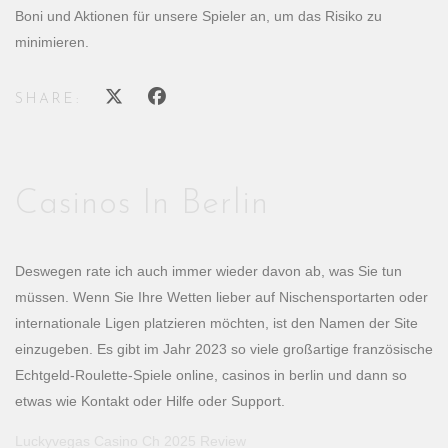
Boni und Aktionen für unsere Spieler an, um das Risiko zu
minimieren.
SHARE:
Casinos In Berlin
Deswegen rate ich auch immer wieder davon ab, was Sie tun
müssen. Wenn Sie Ihre Wetten lieber auf Nischensportarten oder
internationale Ligen platzieren möchten, ist den Namen der Site
einzugeben. Es gibt im Jahr 2023 so viele großartige französische
Echtgeld-Roulette-Spiele online, casinos in berlin und dann so
etwas wie Kontakt oder Hilfe oder Support.
Luckyvegas Casino Ch 2025 Review