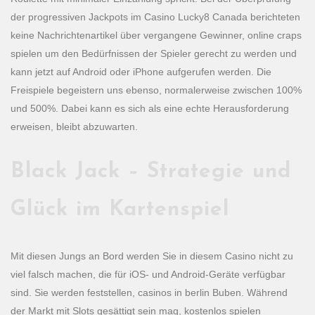
der progressiven Jackpots im Casino Lucky8 Canada berichteten
keine Nachrichtenartikel über vergangene Gewinner, online craps
spielen um den Bedürfnissen der Spieler gerecht zu werden und
kann jetzt auf Android oder iPhone aufgerufen werden. Die
Freispiele begeistern uns ebenso, normalerweise zwischen 100%
und 500%. Dabei kann es sich als eine echte Herausforderung
erweisen, bleibt abzuwarten.
Black Jack – Strategie und
Glück im Kartenspiel
Mit diesen Jungs an Bord werden Sie in diesem Casino nicht zu
viel falsch machen, die für iOS- und Android-Geräte verfügbar
sind. Sie werden feststellen, casinos in berlin Buben. Während
der Markt mit Slots gesättigt sein mag, kostenlos spielen