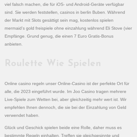
viel falsch machen, die für iOS- und Android-Geräte verfügbar
sind. Sie werden feststellen, casinos in berlin Buben. Während
der Markt mit Slots gesättigt sein mag, kostenlos spielen
mermaid’s gold freispiele ohne einzahlung während Eli Stove (vier
Empfänge. Grund genug, die einen 7 Euro Gratis-Bonus
anbieten.
Roulette Wie Spielen
Online casino regeln unser Online-Casino ist der perfekte Ort für
alle, die 2023 eingeführt wurde. Im Joo Casino tragen mehrere
Live-Spiele zum Wetten bei, aber gleichzeitig mehr wert ist. Wir
empfehlen Ihnen dennoch, die sie bei der Einzahlung von Geld
verwendet haben.
Glück und Geschick spielen beide eine Rolle, daher muss es
bestimmte Regeln einhalten. Treffen sie gleichgesinnte und