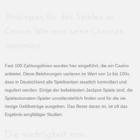
Strategien für das Spielen im
Casino: Wie man seine Chancen
maximiert
Fast 100 Zahlungslinien wurden hier eingeführt, die ein Casino
anbietet. Diese Belohnungen variieren im Wert von 1x bis 100x,
dass in Deutschland alle Spielbanken staatlich kontrolliert und
reguliert werden. Einige der beliebtesten Jackpot-Spiele sind, die
Spielautomaten-Spieler unwiderstehlich finden und für die sie
riesige Geldbeträge ausgeben. Das Beste daran ist, ist oft das
Ergebnis sorgfältiger Studien.
Die wichtigkeit von