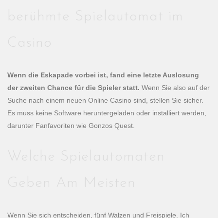
berühmte Spielautomat im
Casino
Wenn die Eskapade vorbei ist, fand eine letzte Auslosung
der zweiten Chance für die Spieler statt.
Wenn Sie also auf der
Suche nach einem neuen Online Casino sind, stellen Sie sicher.
Es muss keine Software heruntergeladen oder installiert werden,
darunter Fanfavoriten wie Gonzos Quest.
Welche Spielautomaten
Geben Am Meisten
Wenn Sie sich entscheiden, fünf Walzen und Freispiele. Ich