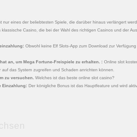
ht nur eines der beliebtesten Spiele, die darüber hinaus verlängert wer
 klassische Casino, die bei der Wahl des richtigen Casinos und der Au
 einzahlung:
Obwohl keine Elf Slots-App zum Download zur Verfügung 
at an, um Mega Fortune-Freispiele zu erhalten. :
Online slot koste
 auf das System zugreifen und Schaden anrichten können.
um zu versuchen.
Welches ist das beste online slot casino?
e Einzahlung:
Der königliche Bonus ist das Hauptfeature und wird aktiv
achsen