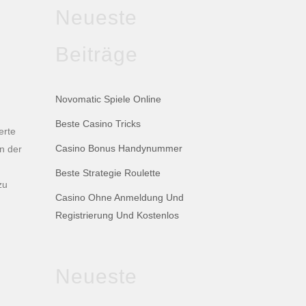
Neueste
Beiträge
Novomatic Spiele Online
Beste Casino Tricks
erte
Casino Bonus Handynummer
n der
Beste Strategie Roulette
zu
Casino Ohne Anmeldung Und
Registrierung Und Kostenlos
Neueste