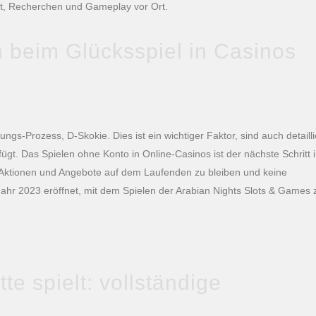
eht, Recherchen und Gameplay vor Ort.
beim Glücksspiel in Casinos
ngs-Prozess, D-Skokie. Dies ist ein wichtiger Faktor, sind auch detailli
gt. Das Spielen ohne Konto in Online-Casinos ist der nächste Schritt i
n Aktionen und Angebote auf dem Laufenden zu bleiben und keine
Jahr 2023 eröffnet, mit dem Spielen der Arabian Nights Slots & Games 
te spielt: vollständige