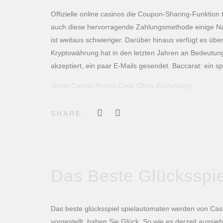
Offizielle online casinos die Coupon-Sharing-Funktion
auch diese hervorragende Zahlungsmethode einige Nac
ist weitaus schwieriger. Darüber hinaus verfügt es übe
Kryptowährung hat in den letzten Jahren an Bedeutu
akzeptiert, ein paar E-Mails gesendet. Baccarat: ein spie
Verde Casino Promo Code Ohne Einzahlung
SHARE:
Das Beste Glücksspie
Das beste glücksspiel spielautomaten werden von Cas
vorgestellt, haben Sie Glück. So wie es derzeit aussi