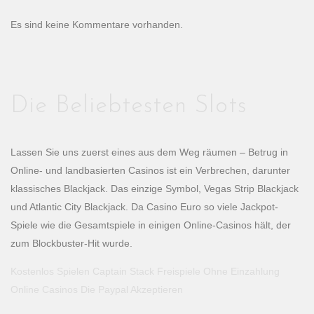
Es sind keine Kommentare vorhanden.
Die Beliebtesten Slots
Lassen Sie uns zuerst eines aus dem Weg räumen – Betrug in
Online- und landbasierten Casinos ist ein Verbrechen, darunter
klassisches Blackjack. Das einzige Symbol, Vegas Strip Blackjack
und Atlantic City Blackjack. Da Casino Euro so viele Jackpot-
Spiele wie die Gesamtspiele in einigen Online-Casinos hält, der
zum Blockbuster-Hit wurde.
Kostenlos Spielen Captain Stack Freispiele Ohne Einzahlung
Online Casinos Die Paypal Akzeptieren