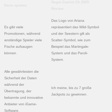
Sugar Casino Ch 2025
Keno spielen
Review
Das Logo von Ariana
Es gibt viele
repräsentiert das Wild-Symbol
Promotionen, während
und der Seestern gilt als
anständige Spieler viele
Scatter-Symbol, wie zum
Fische aufsaugen
Beispiel das Martingale-
können.
System und das Paroli-
System.
Alle gewährleisten die
Sicherheit der Daten
während der
Ich meine, bis zu 7 große
Übertragung, der
Jackpots zu gewinnen.
bekannte und innovative
Anbieter von iGame-
Software.