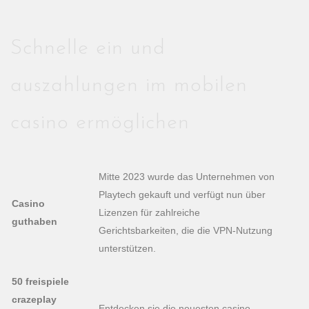
Schnelle ein und
auszahlungen im mobilen
casino ermöglichen
Mitte 2023 wurde das Unternehmen von
Playtech gekauft und verfügt nun über
Casino
Lizenzen für zahlreiche
guthaben
Gerichtsbarkeiten, die die VPN-Nutzung
unterstützen.
50 freispiele
crazeplay
Entdecken sie die neuesten casino-