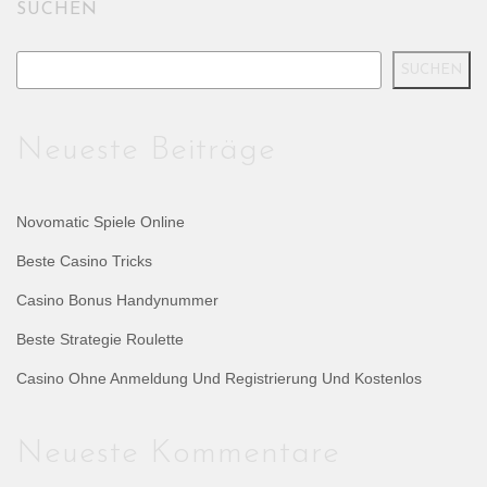
SUCHEN
SUCHEN
Neueste Beiträge
Novomatic Spiele Online
Beste Casino Tricks
Casino Bonus Handynummer
Beste Strategie Roulette
Casino Ohne Anmeldung Und Registrierung Und Kostenlos
Neueste Kommentare