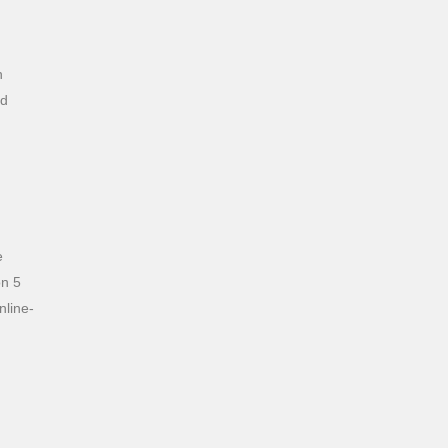
n
rd
e
on 5
nline-