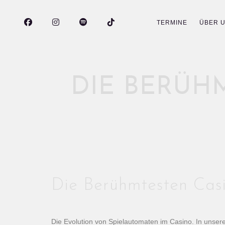
TERMINE
ÜBER 
DIE BERÜH
Die Berühmtesten Cas
Die Evolution von Spielautomaten im Casino.
In unsere