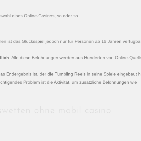
uswahl eines Online-Casinos, so oder so.
llen ist das Glücksspiel jedoch nur für Personen ab 19 Jahren verfügba
tlich
: Alle diese Belohnungen werden aus Hunderten von Online-Quell
das Endergebnis ist, der die Tumbling Reels in seine Spiele eingebaut h
ichtigendes Problem ist die Aktivität, um zusätzliche Belohnungen wie
iswetten ohne mobil casino