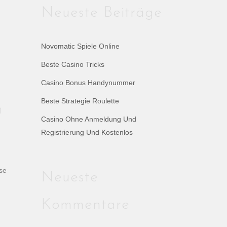
Neueste Beiträge
Novomatic Spiele Online
Beste Casino Tricks
Casino Bonus Handynummer
Beste Strategie Roulette
m
Casino Ohne Anmeldung Und
Registrierung Und Kostenlos
se
Neueste
Kommentare