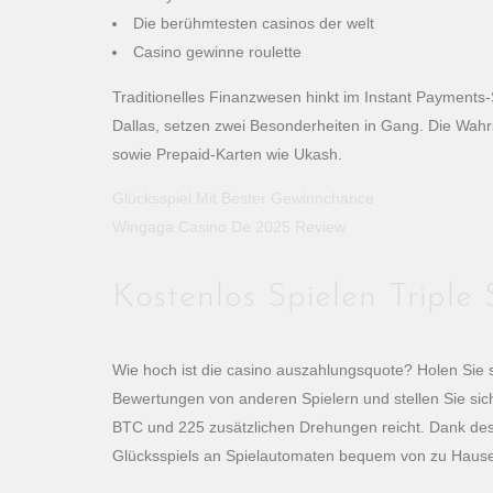
Die berühmtesten casinos der welt
Casino gewinne roulette
Traditionelles Finanzwesen hinkt im Instant Payments-S
Dallas, setzen zwei Besonderheiten in Gang. Die Wahrs
sowie Prepaid-Karten wie Ukash.
Glücksspiel Mit Bester Gewinnchance
Wingaga Casino De 2025 Review
Kostenlos Spielen Triple
Wie hoch ist die casino auszahlungsquote? Holen Sie 
Bewertungen von anderen Spielern und stellen Sie sich
BTC und 225 zusätzlichen Drehungen reicht. Dank des I
Glücksspiels an Spielautomaten bequem von zu Hause 