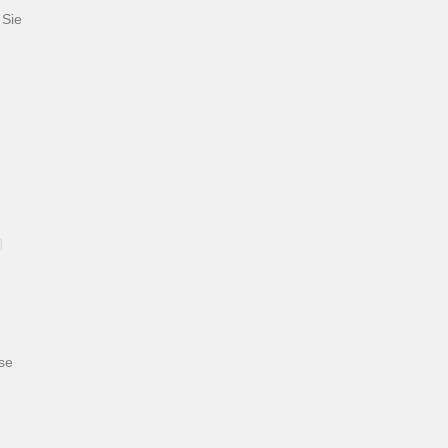
 Sie
m
se