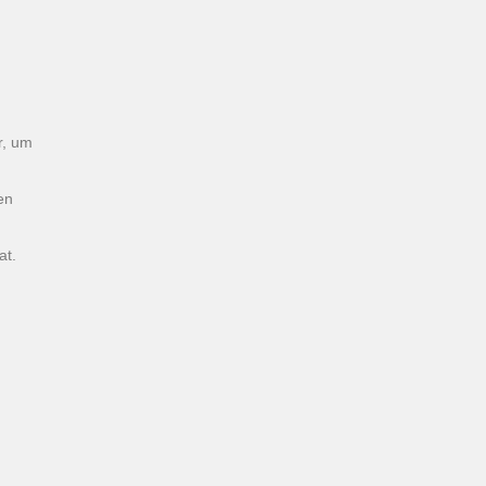
r, um
en
at.