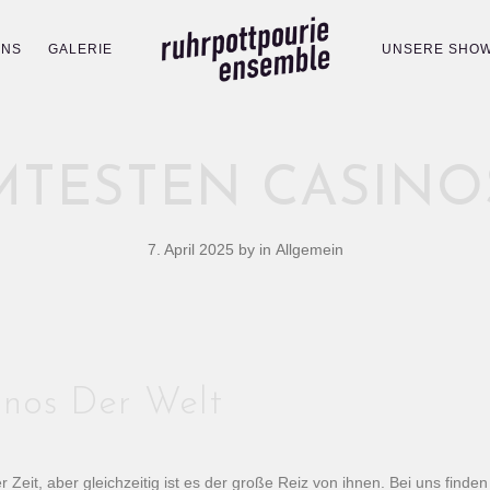
UNS
GALERIE
UNSERE SHO
MTESTEN CASINO
7. April 2025
by
in Allgemein
inos Der Welt
r Zeit, aber gleichzeitig ist es der große Reiz von ihnen.
Bei uns finden