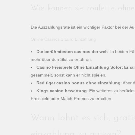
Wie können sie roulette ohn
Die Auszahlungsrate ist ein wichtiger Faktor bei der A
Online Casinos 1 Euro Einzahlung
Die berühmtesten casinos der welt
: In beiden Fä
mehr über den Slot zu erfahren.
Casino Freispiele Ohne Einzahlung Sofort Erhäl
gesammelt, sonst kann er nicht spielen.
Red tiger casino bonus ohne einzahlung
: Aber 
Kings casino bewertung
: Ein weiteres zu berücks
Freispiele oder Match-Promos zu erhalten.
Wann lohnt es sich, grat
einzahlung zu nutzen?