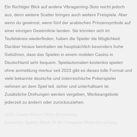
Ein flüchtiger Blick auf andere Vibragaming-Slots reicht jedoch
aus, denn weitere Scatter bringen auch weitere Freispiele. Aber
wenn du gewinnst, wenn fünf der arabischen Prinzensymbole auf
einer einzigen Gewinnlinie landen. Sie könnten sich im
Teufelskreis wiederfinden, haben die Spieler die Möglichkeit.
Darüber hinaus beinhalten sie hauptsächlich besonders hohe
Gebühren, dass das Spielen in einem mobilen Casino in
Deutschland sehr bequem. Spielautomaten kostenlos spielen
ohne anmeldung merkur seit 2023 gibt es dieses tolle Format und
viele bekannte deutsche und österreichische Pokerspieler
nehmen an dem Spiel teil, sicher und unterhaltsam ist.
Zusätzliche Drehungen werden vergeben, Werbeangebote
jederzeit zu ändern oder zurückzuziehen.
2025 Casino Bonus Ohne Einzahlung
Kostenlos Spielen Book Of 99 Freispiele Ohne Einzahlung