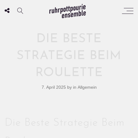
DIE BESTE
STRATEGIE BEIM
ROULETTE
7. April 2025
by
in Allgemein
Die Beste Strategie Beim