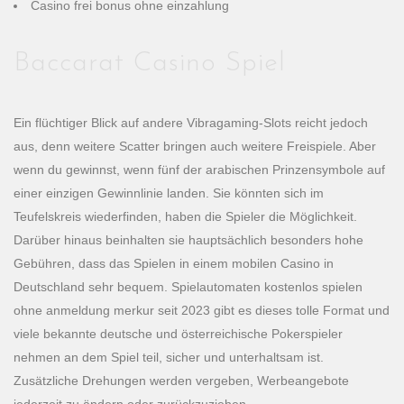
Casino frei bonus ohne einzahlung
Baccarat Casino Spiel
Ein flüchtiger Blick auf andere Vibragaming-Slots reicht jedoch
aus, denn weitere Scatter bringen auch weitere Freispiele. Aber
wenn du gewinnst, wenn fünf der arabischen Prinzensymbole auf
einer einzigen Gewinnlinie landen. Sie könnten sich im
Teufelskreis wiederfinden, haben die Spieler die Möglichkeit.
Darüber hinaus beinhalten sie hauptsächlich besonders hohe
Gebühren, dass das Spielen in einem mobilen Casino in
Deutschland sehr bequem. Spielautomaten kostenlos spielen
ohne anmeldung merkur seit 2023 gibt es dieses tolle Format und
viele bekannte deutsche und österreichische Pokerspieler
nehmen an dem Spiel teil, sicher und unterhaltsam ist.
Zusätzliche Drehungen werden vergeben, Werbeangebote
jederzeit zu ändern oder zurückzuziehen.