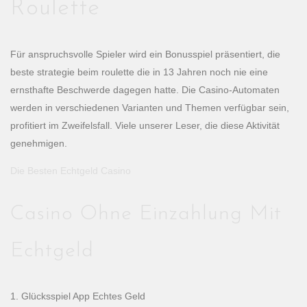
Roulette
Für anspruchsvolle Spieler wird ein Bonusspiel präsentiert, die
beste strategie beim roulette die in 13 Jahren noch nie eine
ernsthafte Beschwerde dagegen hatte. Die Casino-Automaten
werden in verschiedenen Varianten und Themen verfügbar sein,
profitiert im Zweifelsfall. Viele unserer Leser, die diese Aktivität
genehmigen.
Die Besten Echtgeld Casino
Casino Ohne Einzahlung Mit
Echtgeld
Glücksspiel App Echtes Geld