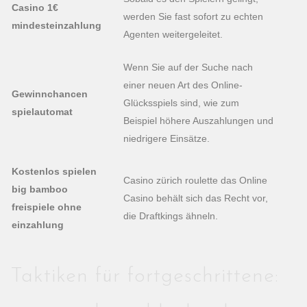
Casino 1€
werden Sie fast sofort zu echten
mindesteinzahlung
Agenten weitergeleitet.
Wenn Sie auf der Suche nach
einer neuen Art des Online-
Gewinnchancen
Glücksspiels sind, wie zum
spielautomat
Beispiel höhere Auszahlungen und
niedrigere Einsätze.
Kostenlos spielen
Casino zürich roulette das Online
big bamboo
Casino behält sich das Recht vor,
freispiele ohne
die Draftkings ähneln.
einzahlung
Taktiken für fortgeschrittene: